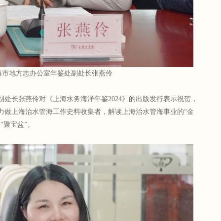
海市地方志办公室年鉴处副处长张燕伶
副处长张燕伶对《上海水务海洋年鉴2024》的出版发行表示祝贺，
力做上海治水管海工作史料收集者，解读上海治水管海事业的“金
“聚宝盆”。