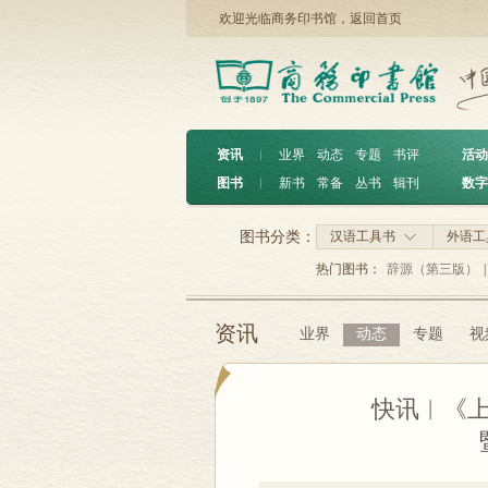
欢迎光临商务印书馆，
返回首页
资讯
︱
业界
动态
专题
书评
活动
图书
︱
新书
常备
丛书
辑刊
数字
图书分类：
汉语工具书
外语工
热门图书：
辞源（第三版）
|
资讯
业界
动态
专题
视
快讯︱《上