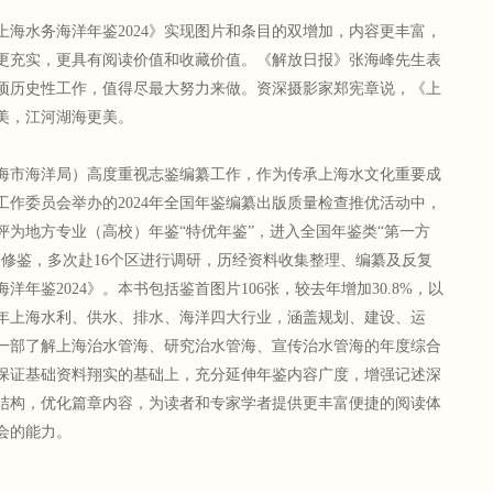
上海水务海洋年鉴2024》实现图片和条目的双增加，内容更丰富，
更充实，更具有阅读价值和收藏价值。《解放日报》张海峰先生表
项历史性工作，值得尽最大努力来做。资深摄影家郑宪章说，《上
图美，江河湖海更美。
海市海洋局）高度重视志鉴编纂工作，作为传承上海水文化重要成
作委员会举办的2024年全国年鉴编纂出版质量检查推优活动中，
被评为地方专业（高校）年鉴“特优年鉴”，进入全国年鉴类“第一方
开门修鉴，多次赴16个区进行调研，历经资料收集整理、编纂及反复
年鉴2024》。本书包括鉴首图片106张，较去年增加30.8%，以
3年上海水利、供水、排水、海洋四大行业，涵盖规划、建设、运
一部了解上海治水管海、研究治水管海、宣传治水管海的年度综合
保证基础资料翔实的基础上，充分延伸年鉴内容广度，增强记述深
结构，优化篇章内容，为读者和专家学者提供更丰富便捷的阅读体
会的能力。