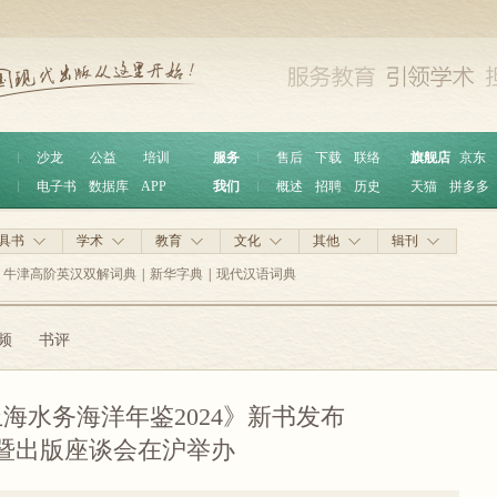
︱
沙龙
公益
培训
服务
︱
售后
下载
联络
旗舰店
京东
︱
电子书
数据库
APP
我们
︱
概述
招聘
历史
天猫
拼多多
具书
学术
教育
文化
其他
辑刊
牛津高阶英汉双解词典
|
新华字典
|
现代汉语词典
频
书评
海水务海洋年鉴2024》新书发布
暨出版座谈会在沪举办