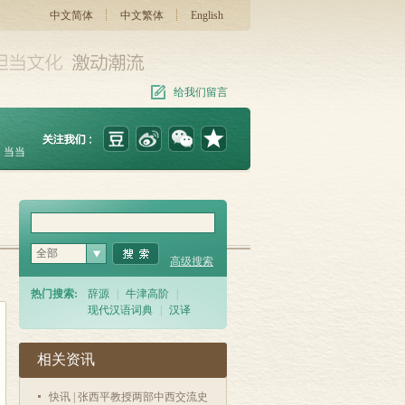
中文简体
中文繁体
English
给我们留言
当当
全部
高级搜索
热门搜索:
辞源
|
牛津高阶
|
现代汉语词典
|
汉译
相关资讯
快讯 | 张西平教授两部中西交流史