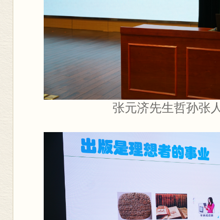
张元济先生哲孙张