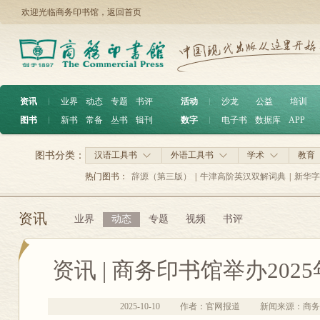
欢迎光临商务印书馆，
返回首页
资讯
︱
业界
动态
专题
书评
活动
︱
沙龙
公益
培训
图书
︱
新书
常备
丛书
辑刊
数字
︱
电子书
数据库
APP
图书分类：
汉语工具书
外语工具书
学术
教育
热门图书：
辞源（第三版）
|
牛津高阶英汉双解词典
|
新华字
资讯
业界
动态
专题
视频
书评
资讯 | 商务印书馆举办20
2025-10-10
作者：官网报道
新闻来源：商务