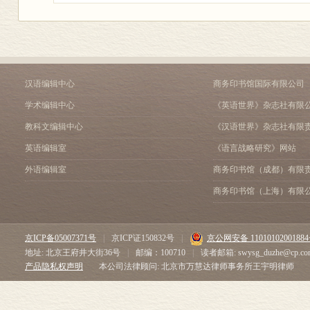
汉语编辑中心
商务印书馆国际有限公司
学术编辑中心
《英语世界》杂志社有限
教科文编辑中心
《汉语世界》杂志社有限
英语编辑室
《语言战略研究》网站
外语编辑室
商务印书馆（成都）有限
商务印书馆（上海）有限
京ICP备05007371号
|
京ICP证150832号
|
京公网安备 1101010200188
地址: 北京王府井大街36号
|
邮编：100710
|
读者邮箱: swysg_duzhe@cp.co
产品隐私权声明
本公司法律顾问: 北京市万慧达律师事务所王宇明律师