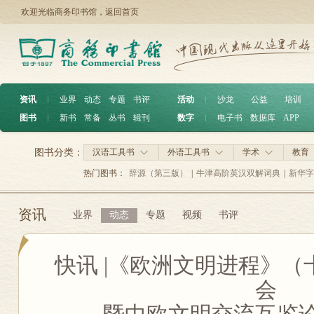
欢迎光临商务印书馆，
返回首页
资讯
︱
业界
动态
专题
书评
活动
︱
沙龙
公益
培训
图书
︱
新书
常备
丛书
辑刊
数字
︱
电子书
数据库
APP
图书分类：
汉语工具书
外语工具书
学术
教育
热门图书：
辞源（第三版）
|
牛津高阶英汉双解词典
|
新华字
资讯
业界
动态
专题
视频
书评
快讯 |《欧洲文明进程》
会