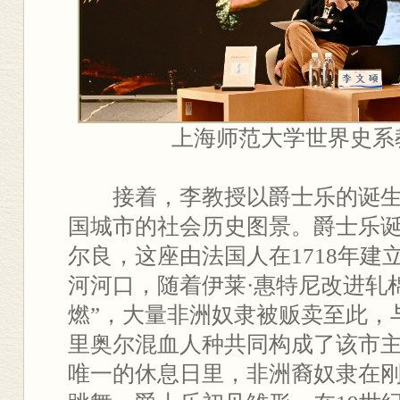
上海师范大学世界史系
接着，李教授以爵士乐的诞
国城市的社会历史图景。爵士乐
尔良，这座由法国人在1718年建
河河口，随着伊莱·惠特尼改进轧
燃”，大量非洲奴隶被贩卖至此，
里奥尔混血人种共同构成了该市
唯一的休息日里，非洲裔奴隶在