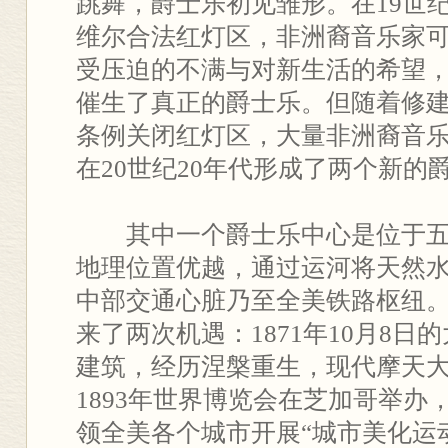
跳舞，爵士乐初见雏形。在19世纪
维尔合法红灯区，非洲裔音乐家
受压迫的不满与对新生活的希望
催生了真正的爵士乐。但随着修建
条例关闭红灯区，大量非洲裔音乐
在20世纪20年代形成了两个新的
其中一个爵士乐中心是位于
地理位置优越，通过运河将天然
中部交通心脏乃至全美铁路枢纽。
来了两次机遇：1871年10月8
建筑，经历涅槃重生，现代摩天
1893年世界博览会在芝加哥举办
领全美各个城市开展“城市美化运