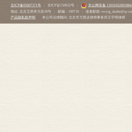
京ICP备05007371号
|
京ICP证150832号
|
京公网安备 1101010200188
地址: 北京王府井大街36号
|
邮编：100710
|
读者邮箱: swysg_duzhe@cp.co
产品隐私权声明
本公司法律顾问: 北京市万慧达律师事务所王宇明律师