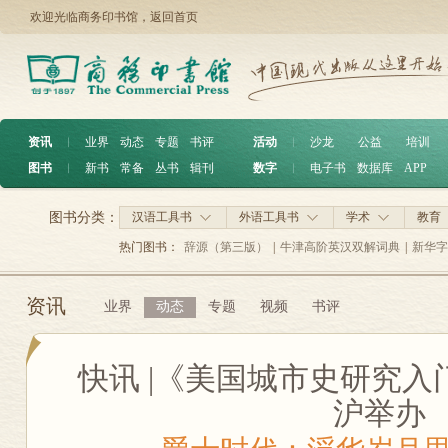
欢迎光临商务印书馆，
返回首页
资讯
︱
业界
动态
专题
书评
活动
︱
沙龙
公益
培训
图书
︱
新书
常备
丛书
辑刊
数字
︱
电子书
数据库
APP
图书分类：
汉语工具书
外语工具书
学术
教育
热门图书：
辞源（第三版）
|
牛津高阶英汉双解词典
|
新华字
资讯
业界
动态
专题
视频
书评
快讯 |《美国城市史研究
沪举办