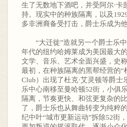
生了无数地下酒吧，并受阿尔·卡
持。现实中的种族隔离，以及192
多非洲裔备受打击，爵士乐成为
“大迁徙”造就另一个爵士乐中
年代的纽约哈姆莱成为美国最大
文学、音乐、艺术全面兴盛，史称
最初，在种族隔离的黑帮经营的“棉花
Club）出现了杜克·艾灵顿等爵
乐中心南移至曼哈顿52街，小俱
隔离，节奏更快、和弦更复杂的比波
了，爵士乐也从舞曲转变为纯粹的
纪中叶“城市更新运动”拆除52街
更加叛逆的摇滚取代，逐渐小众