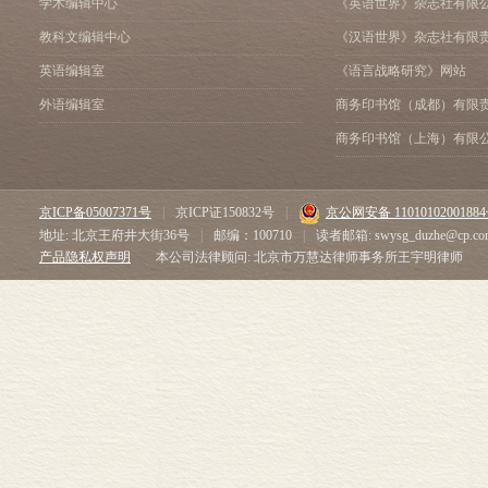
学术编辑中心
《英语世界》杂志社有限
教科文编辑中心
《汉语世界》杂志社有限
英语编辑室
《语言战略研究》网站
外语编辑室
商务印书馆（成都）有限
商务印书馆（上海）有限
京ICP备05007371号
|
京ICP证150832号
|
京公网安备 1101010200188
地址: 北京王府井大街36号
|
邮编：100710
|
读者邮箱: swysg_duzhe@cp.co
产品隐私权声明
本公司法律顾问: 北京市万慧达律师事务所王宇明律师