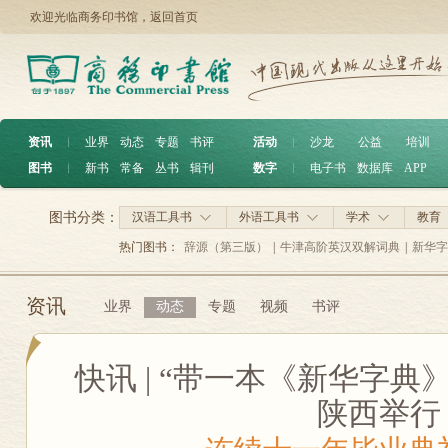
欢迎光临商务印书馆，
返回首页
资讯
︱
业界
动态
专题
书评
活动
︱
沙龙
公益
培训
图书
︱
新书
常备
丛书
辑刊
数字
︱
电子书
数据库
APP
图书分类：
汉语工具书
外语工具书
学术
教育
热门图书：
辞源（第三版）
|
牛津高阶英汉双解词典
|
新华字
资讯
业界
动态
专题
视频
书评
快讯 | “带一本《新华字典
陕西举行