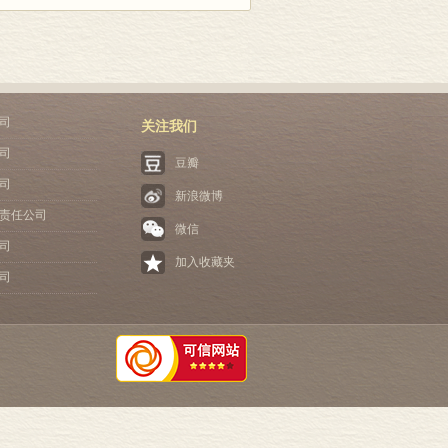
司
关注我们
司
豆瓣
司
新浪微博
责任公司
微信
司
加入收藏夹
司