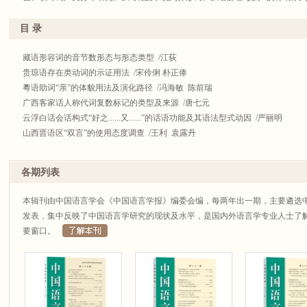
目 录
藏语形容词的音节数形态与形态类型 /江荻
贵琼语存在类动词的示证用法 /宋伶俐 朴正俸
粵语助词“亲”的体貌用法及演化路径 /冯海敏 陈前瑞
广西客家话人称代词复数标记的类型及来源 /唐七元
云浮白话会话构式“好之......又......”的话语功能及其语法型式动因 /严丽明
山西晋语区“双言”的使用态度调查 /王利 袁露丹
语句在语篇和会话中的连贯顺序探讨 /郭安 邢欣
强余实动词研究 /张新华
各期列表
北宋刊本《礼部韵略》之版本与讹俗字 /张民权 田迪
明末南京韵书《音义便考》二等知庄组字读细音例外的考察 /封传兵
本辑刊由中国语言学会《中国语言学报》编委会编，每两年出一期，主要遴选
联绵词声类分布研究 /沈建民
发表，集中反映了中国语言学研究的现状及水平，是国内外语言学专业人士了
从“脚趾头”说到异形词 /魏钢强
要窗口。
从语源看“父亲”的称谓系列 /蔡英杰
《汉书•苏武传》中“蹈”考证 /张霁