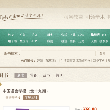
︱
沙龙
公益
培训
服务
︱
售后
下载
联络
旗舰店
京东
︱
电子书
数据库
APP
我们
︱
概述
招聘
历史
天猫
拼多多
图书搜索：
全部
热门图书：
辞源（第三版）
|
牛津高阶英汉双解词典
|
新华字典
|
图书
新书
常备
丛书
辑刊
中国语言学报（第十九期）
中国语言学报
¥68.00
定价：