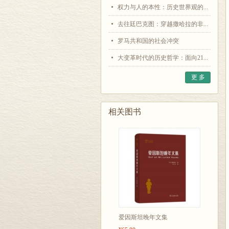
权力与人的本性：历史世界观的...
去往廷巴克图：穿越撒哈拉的非...
罗马共和国的社会冲突
大变革时代的历史哲学：面向21...
更 多
相关图书
爱因斯坦晚年文集