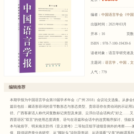
编者：
中国语言学会《中国
出版时间：2021年03月
开本：16
页数
ISBN：978-7-100-19439-6
读者对象：语言学研究者及
主题词：
语言学
，
中国
，
文
人气：779
编辑推荐
本期学报为中国语言学会第19届学术年会（广州 2018）会议论文选集。从参
篇目包括：藏语形容词的音节数形态与形态类型、贵琼语存在类动词的示证用法
径、广西客家话人称代词复数标记类型及来源、云浮白话会话构式“好之……又
西晋语区“双言”的使用态度调查、语句在语篇和会话中的连贯顺序探讨、强叙
本与讹俗字、明末南京韵书《音义便考》二等知庄组字读细音例外的考察——
值、联绵词声类分布研究、从“脚趾头”说到异形词、从语源看“父亲”的称谓系列