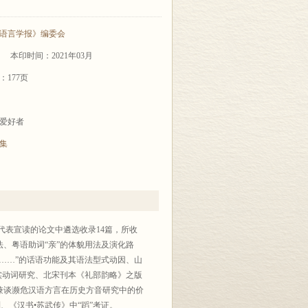
语言学报》编委会
本印时间：2021年03月
：177页
爱好者
集
会代表宣读的论文中遴选收录14篇，所收
、粤语助词“亲”的体貌用法及演化路
……”的话语功能及其语法型式动因、山
实动词研究、北宋刊本《礼部韵略》之版
兼谈濒危汉语方言在历史方音研究中的价
、《汉书•苏武传》中“蹈”考证。