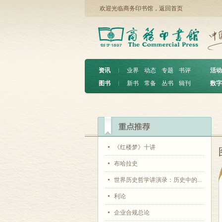
欢迎光临商务印书馆，
返回首页
资讯
︱
业界
动态
专题
书评
活动
图书
︱
新书
常备
丛书
辑刊
数字
《红楼梦》十讲
布哈拉史
世界历史哲学讲演录：历史中的...
利论
企业合规总论