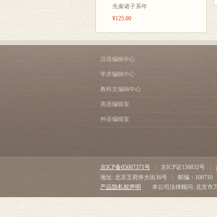
先秦诸子系年
¥125.00
汉语编辑中心
学术编辑中心
教科文编辑中心
英语编辑室
外语编辑室
京ICP备05007371号
|
京ICP证150832号
|
地址: 北京王府井大街36号
|
邮编：100710
产品隐私权声明
本公司法律顾问: 北京