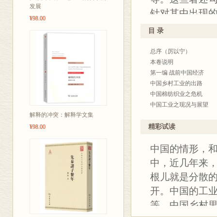
发展
针对其中出现
¥98.00
目 录
总序（厉以宁）
本卷说明
第一编 战前中国经济
中国乡村工业的出路
中国棉纺织业之危机
中国工业之现况与展望
解释的冲突：解释学文集
中国工业发展的前途（方显
中外棉花交易所之比较
精彩试读
¥98.00
我国工厂法与纱厂业之关
中国的情形，
国民经济建设之途径
工业经济与国货
中，近几年来
第二编 战时经济与区域经
根儿就是分散
THE POST-WAR INDUST
开。中国的工
THE JAPANESE DEVELO
WAR-TIME ECONOMIC 
等，中国乡村
今日西南各省之衣的问题