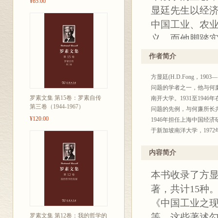
¥65.00
显廷先生以经
中国工业、农
义，而他脚踏
作者简介
相关推荐：
方显廷(H.D.Fong，
国内人士尽管
问题的学者之一，他与何廉
史是公平的、
罗素文集 第15卷：罗素自传
南开大学。1931至19
第三卷（1944-1967）
述，就一定会
问题的先例，与何廉所长
¥120.00
1946年担任上海中国经济
术成就，以及
于新加坡南洋大学，197
——厉以宁
内容简介
本书收录了方
著，共计15种
《中国工业之
等。这些著述
罗素文集 第12卷：我的哲学的