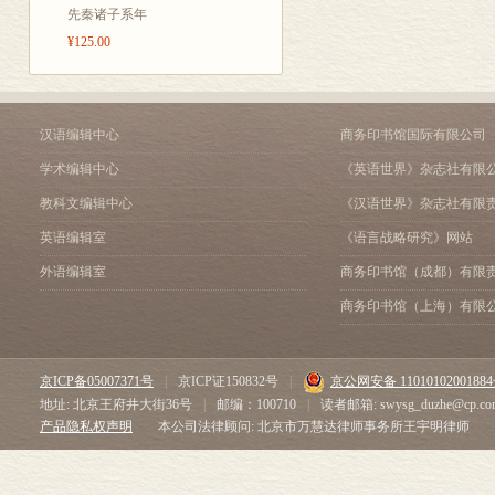
削，一方面因
论粮食统制
先秦诸子系年
靠天吃饭，因
川康棉纺织工业之固有基
¥125.00
THE PROSPECT FOR CHI
地，换句话说
不少天是无事
那是多么可惜
汉语编辑中心
商务印书馆国际有限公司
出来东西，可
学术编辑中心
《英语世界》杂志社有限
兴农村方法的
教科文编辑中心
《汉语世界》杂志社有限
要在中国发展
英语编辑室
《语言战略研究》网站
已经说过，抵
外语编辑室
商务印书馆（成都）有限
发展中国的乡
商务印书馆（上海）有限
没有知识，提
的成功，在中
京ICP备05007371号
|
京ICP证150832号
|
京公网安备 1101010200188
第一，须银行
地址: 北京王府井大街36号
|
邮编：100710
|
读者邮箱: swysg_duzhe@cp.co
半是穷的，素
产品隐私权声明
本公司法律顾问: 北京市万慧达律师事务所王宇明律师
行肯向农村工
第二，发展乡