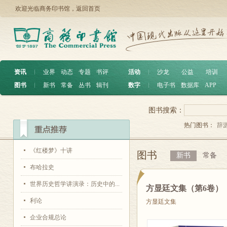
欢迎光临商务印书馆，
返回首页
资讯
︱
业界
动态
专题
书评
活动
︱
沙龙
公益
培训
图书
︱
新书
常备
丛书
辑刊
数字
︱
电子书
数据库
APP
图书搜索：
热门图书：
辞
《红楼梦》十讲
图书
新书
常备
布哈拉史
世界历史哲学讲演录：历史中的...
方显廷文集（第6卷）
利论
方显廷文集
企业合规总论