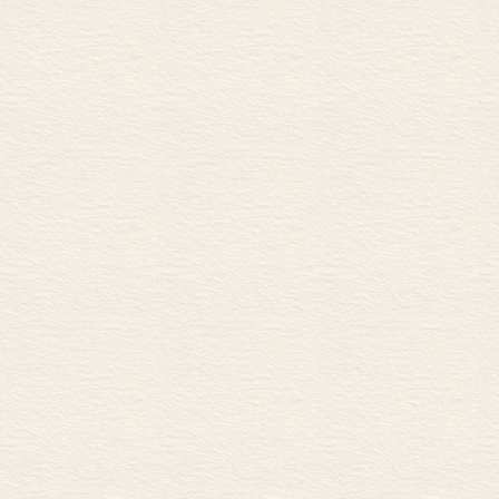
想法改良，这
部等等政府机
第三，中国农
容易的事，对
所以在这方面
假使这三方面
村，也可以因
——摘自本卷《
在这里我们不
前途上的影响
碍，然而东北本
翁文灏氏的估
十人，大多数
此平原上现已