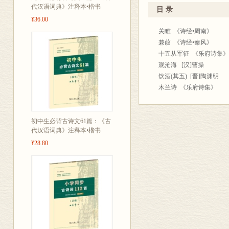
代汉语词典》注释本•楷书
目 录
¥36.00
关睢 《诗经•周南》
兼葭 《诗经•秦风》
十五从军征 《乐府诗集》
观沧海 [汉]曹操
饮酒(其五) [晋]陶渊明
木兰诗 《乐府诗集》
送杜少府之任蜀州 [唐]王
登幽州台歌 [唐]陈子昂
初中生必背古诗文61篇：《古
次北固山下 [唐]王湾
代汉语词典》注释本•楷书
使至塞上 [唐]王维
¥28.80
闻王昌龄左迁龙标遥有此寄
行路难(其一) [唐]李白
黄鹤楼 [唐]崔颢
望岳 [唐]杜甫
春望 [唐]杜甫
茅屋为秋风所破歌 [唐]
白雪歌送武判官归京 [唐]
酬乐天扬州初逢席上见赠 