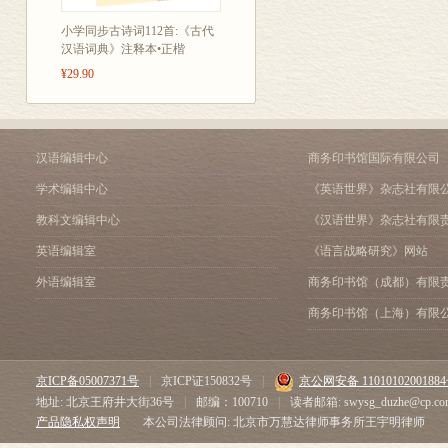
卖炭翁 [唐]白居易
小学同步古诗词112首:《古代
钱塘湖春行 [唐]白居易
汉语词典》注释本•正楷
雁门太守行 [唐]李贺
¥29.90
泊秦淮 [唐]杜牧
夜雨寄北 [唐]李商隐
无题 [唐]李商隐
相见欢 [五代]李煜
汉语编辑中心
商务印书馆国际有限公司
渔家傲•秋思 [宋]范仲淹
浣溪沙 [宋]晏殊
学术编辑中心
《英语世界》杂志社有限
登飞来 [宋]王安石
教科文编辑中心
《汉语世界》杂志社有限
......
英语编辑室
《语言战略研究》网站
外语编辑室
商务印书馆（成都）有限
商务印书馆（上海）有限
京ICP备05007371号
|
京ICP证150832号
|
京公网安备 1101010200188
地址: 北京王府井大街36号
|
邮编：100710
|
读者邮箱: swysg_duzhe@cp.co
产品隐私权声明
本公司法律顾问: 北京市万慧达律师事务所王宇明律师