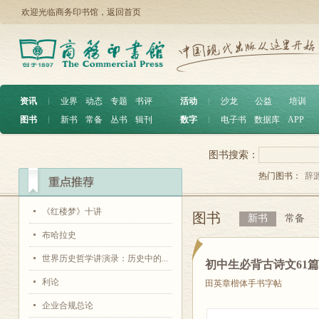
欢迎光临商务印书馆，
返回首页
资讯
︱
业界
动态
专题
书评
活动
︱
沙龙
公益
培训
图书
︱
新书
常备
丛书
辑刊
数字
︱
电子书
数据库
APP
图书搜索：
热门图书：
辞
《红楼梦》十讲
图书
新书
常备
布哈拉史
世界历史哲学讲演录：历史中的...
初中生必背古诗文61
利论
田英章楷体手书字帖
企业合规总论