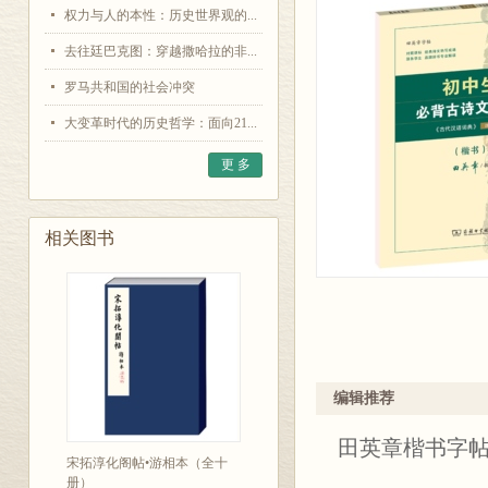
权力与人的本性：历史世界观的...
去往廷巴克图：穿越撒哈拉的非...
罗马共和国的社会冲突
大变革时代的历史哲学：面向21...
更 多
相关图书
编辑推荐
田英章楷书字
宋拓淳化阁帖•游相本（全十
册）