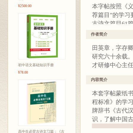
本字帖按照《义
¥2500.00
荐篇目”的学习
古诗文篇目61
美观。字帖蒙
作者简介
语词典（第2版
田英章，字存
解古诗文，学
研究六十余载。
才研修中心主
初中语文基础知识手册
¥78.00
内容简介
本套字帖蒙纸
程标准》的学
牌辞书《古代
识，了解中国
高中生必背古诗文72篇：《古