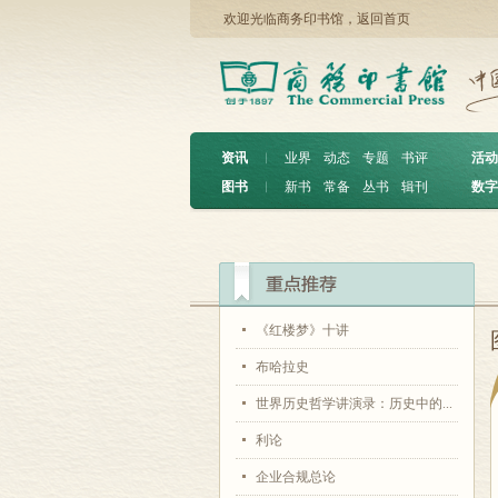
欢迎光临商务印书馆，
返回首页
资讯
︱
业界
动态
专题
书评
活动
图书
︱
新书
常备
丛书
辑刊
数字
《红楼梦》十讲
布哈拉史
世界历史哲学讲演录：历史中的...
利论
企业合规总论