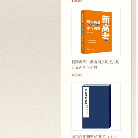
¥59.00
新高考高中英语同义词近义词
反义词学习词典
¥65.00
宋拓淳化阁帖•游相本（全十