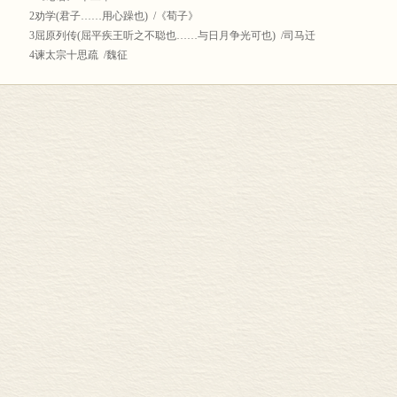
2劝学(君子……用心躁也) /《荀子》
3屈原列传(屈平疾王听之不聪也……与日月争光可也) /司马迁
4谏太宗十思疏 /魏征
5师说 /韩愈
6阿房宫赋 /杜牧
7六国论 /苏洵
8答司马谏议书 /王安石
9赤壁赋 /苏轼
10项脊轩志. /归有光
选择性必修(10篇)
11子路、曾皙、冉有、公西华侍坐 /《论语》
12报任安书(古者富贵而名摩……难为俗人言也) /司马迁
……
选修(12篇)
诗词曲40首