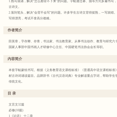
1.熟写成诵，解决“怎么都背不下来”的问题。字帖通过摹、描等方式多遍书写
古诗文。
2.落到笔头，解决“会背不会写”的问题。许多学生古诗文背得挺熟，一写就错
写得漂亮，考试不拿高分都难。
3.精当注释，解决“现查词典中断思路”的问题。遇到不会的字词现查工具书，
页下方附有当页重点、难点字词在《古代汉语词典》中的相应释义，帮助学生
作者简介
店的品牌辞书、专家团队为学生学习文言文保驾护航。
田英章，字存卿、存青，书法家、书法教育家。从事书法创作、教育与研究六十
国家人事部中国书画人才研修中心主任、中国硬笔书法协会会长等职。
内容简介
本套字帖蒙纸书写。根据《义务教育语文课程标准》《普通高中语文课程标准
材古诗词诵读篇目。品牌辞书《古代汉语词典》专业解读重点字词，帮助学生
传统文化。
目 录
文言文32篇
必修(10篇)
1《论语》 十二章