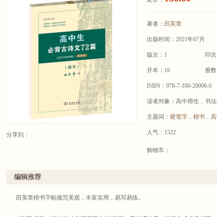
著者：
田英章
出版时间：2021年07月
版次：1
印次
开本：16
册数
ISBN：978-7-100-20006-6
读者对象：高中师生，书法
主题词：
硬笔字
，
楷书
，
高
人气：1522
分享到：
购物车：
编辑推荐
田英章楷书字帖规范美观，丰富实用，易写易练。