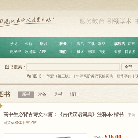
︱
沙龙
公益
培训
服务
︱
售后
下载
联络
旗舰店
京东
︱
电子书
数据库
APP
我们
︱
概述
招聘
历史
天猫
拼多多
图书搜索：
全部
热门图书：
辞源（第三版）
|
牛津高阶英汉双解词典
|
新华字典
|
图书
新书
常备
丛书
辑刊
高中生必背古诗文72篇：《古代汉语词典》注释本•楷书
平装
田英章楷体手书字帖
¥36.00
定价：