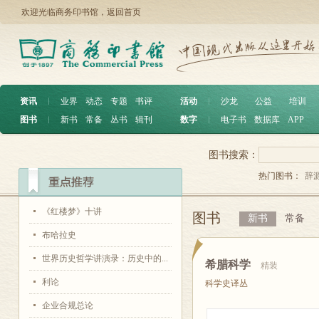
欢迎光临商务印书馆，
返回首页
资讯
︱
业界
动态
专题
书评
活动
︱
沙龙
公益
培训
图书
︱
新书
常备
丛书
辑刊
数字
︱
电子书
数据库
APP
图书搜索：
热门图书：
辞
《红楼梦》十讲
图书
新书
常备
布哈拉史
世界历史哲学讲演录：历史中的...
希腊科学
精装
利论
科学史译丛
企业合规总论