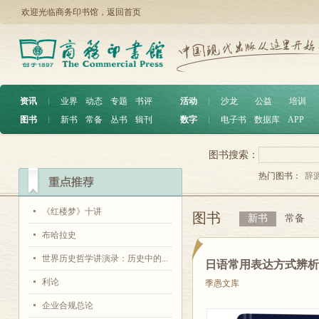
欢迎光临商务印书馆，
返回首页
资讯
︱
业界
动态
专题
书评
活动
︱
沙龙
公益
培训
图书
︱
新书
常备
丛书
辑刊
数字
︱
电子书
数据库
APP
图书搜索：
热门图书：
辞
《红楼梦》十讲
图书
新书
常备
布哈拉史
世界历史哲学讲演录：历史中的...
日语常用表达方式辨
利论
季愚文库
企业合规总论