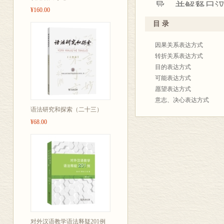
异，并解释日
¥160.00
文中无法涵盖
目 录
找。
因果关系表达方式
转折关系表达方式
目的表达方式
可能表达方式
愿望表达方式
意志、决心表达方式
语法研究和探索（二十三）
祈使表达方式
¥68.00
推断、样态表达方式
传闻表达方式
主要参考书目
附录 语法用词、词组、
对外汉语教学语法释疑201例