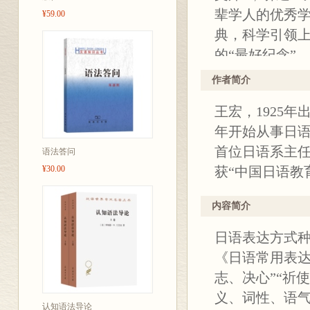
辈学人的优秀
¥59.00
典，科学引领
的“最好纪念”。
“季愚文库”是
作者简介
化界的全新名片
王宏，1925
路，也为上外
年开始从事日
先师前辈，不
首位日语系主
语法答问
和现代化，为
¥30.00
获“中国日语教
系贡献更大的
内容简介
日语表达方式
《日语常用表达方
志、决心”“祈
义、词性、语
认知语法导论