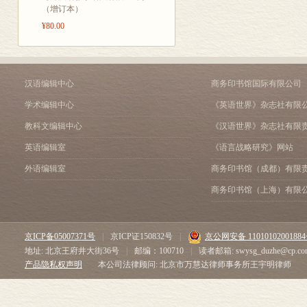
（增订本）
¥80.00
汉语编辑中心
商务印书馆国际有限公司
学术编辑中心
《英语世界》杂志社有限
教科文编辑中心
《汉语世界》杂志社有限
英语编辑室
《语言战略研究》网站
外语编辑室
商务印书馆（成都）有限
商务印书馆（上海）有限
京ICP备05007371号
|
京ICP证150832号
|
京公网安备 1101010200188
地址: 北京王府井大街36号
|
邮编：100710
|
读者邮箱: swysg_duzhe@cp.co
产品隐私权声明
本公司法律顾问: 北京市万慧达律师事务所王宇明律师