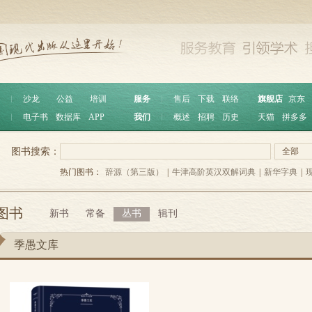
︱
沙龙
公益
培训
服务
︱
售后
下载
联络
旗舰店
京东
︱
电子书
数据库
APP
我们
︱
概述
招聘
历史
天猫
拼多多
图书搜索：
全部
热门图书：
辞源（第三版）
|
牛津高阶英汉双解词典
|
新华字典
|
图书
新书
常备
丛书
辑刊
季愚文库