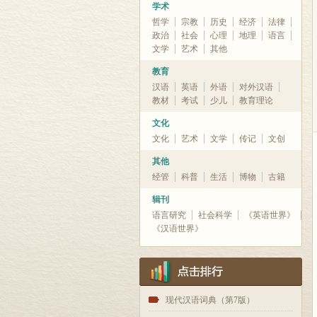
学术
哲学
宗教
历史
经济
法律
政治
社会
心理
地理
语言
文学
艺术
其他
教育
汉语
英语
外语
对外汉语
教材
考试
少儿
教育理论
文化
文化
艺术
文学
传记
文创
其他
经管
科普
生活
博物
古籍
辑刊
语言研究
社会科学
《英语世界》
《汉语世界》
1
现代汉语词典（第7版）