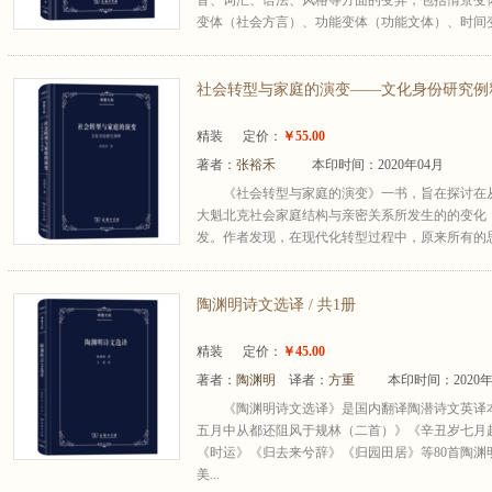
音、词汇、语法、风格等方面的变异，包括情景变
变体（社会方言）、功能变体（功能文体）、时间变
社会转型与家庭的演变——文化身份研究例释 
精装
定价：
￥55.00
著者：
张裕禾
本印时间：2020年04月
《社会转型与家庭的演变》一书，旨在探讨在
大魁北克社会家庭结构与亲密关系所发生的的变化
发。作者发现，在现代化转型过程中，原来所有的思
陶渊明诗文选译 / 共1册
精装
定价：
￥45.00
著者：
陶渊明
译者：
方重
本印时间：2020年
《陶渊明诗文选译》是国内翻译陶潜诗文英译
五月中从都还阻风于规林（二首）》《辛丑岁七月
《时运》《归去来兮辞》《归园田居》等80首陶
美...