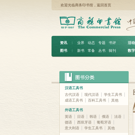
欢迎光临商务印书馆，
返回首页
资讯
︱
业界
动态
专题
书评
活动
图书
︱
新书
常备
丛书
辑刊
数字
汉语工具书
古代汉语
现代汉语
学生工具书
成语工具书
百科工具书
其他
外语工具书
英语
日语
韩语
俄语
法语
德语
西班牙语
葡萄牙语
意大利语
学生工具书
其他