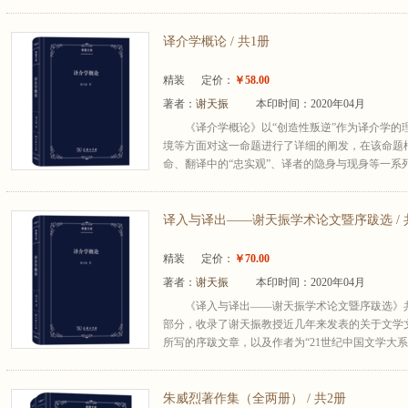
译介学概论 / 共1册
精装
定价：
￥58.00
著者：
谢天振
本印时间：2020年04月
《译介学概论》以“创造性叛逆”作为译介学的
境等方面对这一命题进行了详细的阐发，在该命题
命、翻译中的“忠实观”、译者的隐身与现身等一系列问
译入与译出——谢天振学术论文暨序跋选 / 
精装
定价：
￥70.00
著者：
谢天振
本印时间：2020年04月
《译入与译出——谢天振学术论文暨序跋选》
部分，收录了谢天振教授近几年来发表的关于文学
所写的序跋文章，以及作者为“21世纪中国文学大系”
朱威烈著作集（全两册） / 共2册