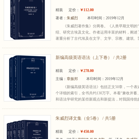
精装
定价：
￥112.00
著者：
朱威烈
本印时间：2019年12月
《朱威烈著作集》分两卷。《人类早期文明的“
绍、研究古埃及文化。作者运用丰富的材料，阐述
著重分析了古代埃及在文字、文学、宗教、建筑、艺
新编高级英语语法（上下卷） / 共2册
精装
定价：
￥278.00
主编：
章振邦
本印时间：2019年12月
《新编高级英语语法》包括正文50章，一个表
个详细的索引，全书共约130万字。本着“兼收并
和语法学研究的某些新观点和新提法，对我国传统的
朱威烈译文集（全5卷） / 共5册
精装
定价：
￥450.00