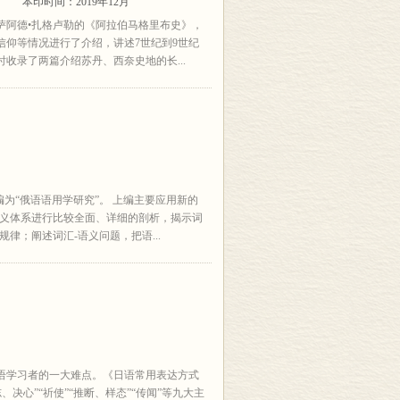
本印时间：2019年12月
萨阿德•扎格卢勒的《阿拉伯马格里布史》，
信仰等情况进行了介绍，讲述7世纪到9世纪
收录了两篇介绍苏丹、西奈史地的长...
为“俄语语用学研究”。 上编主要应用新的
语义体系进行比较全面、详细的剖析，揭示词
律；阐述词汇-语义问题，把语...
语学习者的一大难点。《日语常用表达方式
志、决心”“祈使”“推断、样态”“传闻”等九大主