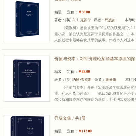
精装
定价：
￥58.00
著者：
[英]
A. J. 克罗宁
译者：
邱懋如
本印时间
《紫荆树》是曾被誉为“20世纪的狄更斯”的A.J.克
篇小说，被公认为是克罗宁最优秀的作品之一。本
人的过程中最终自食其果的故事。作者本人对这本书的
价值与资本：对经济理论某些基本原理的探讨 
精装
定价：
￥88.00
著者：
[英]
约翰•希克斯
译者：
薛蕃康
本印时
《价值与资本》开创了宏观经济学微观化研究
业、利息和货币通论》——他认为凯恩斯的经济学
尔拉斯和魏克塞尔的理论为基础，力图把宏观经济学和
乔叟文集 / 共1册
精装
定价：
￥112.00