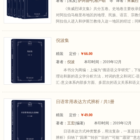
著者：
[埃及]
萨阿德•扎格卢勒
等 译者：
朱威烈
《朱威烈译文集》共分五卷。史地卷主要收录
对阿拉伯马格里布地区的地理、民族、语言、宗教
阿拉伯人进入和伊斯兰教传入这一地区的经过；同时
倪波集
精装
定价：
￥66.00
著者：
倪波
本印时间：2019年12月
本书分为两编：上编为“俄语语义学研究”，下编
理论和新的语义学分析方法，对词的意义和词汇-
汇-意义体系内部多方面、多层次的语义关系和语义规
日语常用表达方式辨析 / 共1册
精装
定价：
￥49.00
著者：
王宏
(编著)
本印时间：2019年12月
日语表达方式种类繁多，用法复杂，一直是日
辨析》归纳了“因果”“转折”“目的”“可能”“愿望”“意