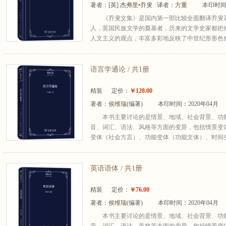
著者：
[英]
杰弗里•乔叟
译者：
方重
本印时间：
《乔叟文集》是国内第一部比较全面翻译乔叟
人，英国民族文学的奠基者，历来的文学史家都把他
人文主义的观点，丰富多彩地反映了中世纪形形色色
语言学通论 / 共1册
精装
定价：
￥128.00
著者：
侯维瑞
(编著)
本印时间：2020年04月
本书主要讨论的是情景、地域、社会背景、功
音、词汇、语法、风格等方面的变异，包括情景变
变体（社会方言）、功能变体（功能文体）、时间变
英语语体 / 共1册
精装
定价：
￥76.00
著者：
侯维瑞
(编著)
本印时间：2020年04月
本书主要讨论的是情景、地域、社会背景、功