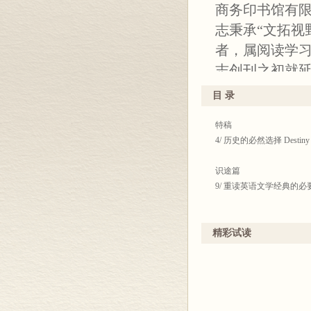
商务印书馆有
志秉承“文拓视
者，属阅读学
志创刊之初就
科全书式的丰
目 录
纯正，译文规
特稿
文明的同时，
4/ 历史的必然选择 Destiny 
欢迎。
杂志向以高品
识途篇
9/ 重读英语文学经典的
点社科期刊奖”
奖”和“优秀编辑
文苑
《英语世界》
14/ The Story of Ki
精彩试读
20/ Half a Day 晨昏
佐良、周珏良
近年又蒙庄绎
环球万象
赐嘉稿。诚如《
25/ Birthday Onion
31/ US Life Expecta