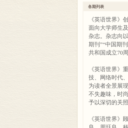
地道道名家办刊
各期列表
《英语世界》
经济视野
常设栏目包括
34/ Plastic Surgery a
《英语世界》创
象”，追踪娱乐
面向大学师生
科技天地
动态的“网络时
杂志。杂志向以
40/ Why Are Plant
学问题的“心境
期刊”“中国期
另外还不定期
网络时代
共和国成立70
46/ Kids Need Speci
下”“史海钩沉”
杂志还注重与
艺坛
《英语世界》
子的视野，由此
51/ Oarsmen at Ch
技、网络时代
深度报道。
为读者全景展
时尚
不失趣味，时
53/ A Short History 
予以深切的关
读书
《英语世界》
58/ The Transformativ
《英语世界》
人物
良、周珏良、