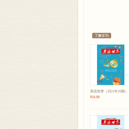
106/ 汾河的圆月 The Full 
电子邮件：
111/ 过程导向vs. 结
wewecp@sin
weadvice@s
法律英语
117/ 从美国《反海外
yysjfyds@si
wefanyi@qq
心怡集
wefaxingbu@
120/ 译注《傅雷家书
应试点津
123/ 雅思写作词汇（2
英伦学堂
127/ Botany…………Russell
英语世界（2021年10期）
资讯
¥16.00
24/ 讣告…………《英语
61/ 订购信息…………《
刊名题字…………钱锺书
封面 庆祝中国共产党成立