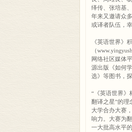
62/ Black Activists 
绎传、张培基
《英语世界》官方微
年来又邀请众
心境
69/ 8 Tips to Beat D
或译者队伍，
动物
《英语世界》
75/ Giant Pandas’
《英语世界》
（www.yingyu
健康
The World of Eng
网络社区媒体
81/ Want to Live Lo
社址：北京市朝阳
源出版《如何
85/ Autism Linked to
邮购部：北京市朝
选》等图书，
词林漫步
100020）
88/ 军事英语“战争，战
电话：
“《英语世界》
91/ 趣说apple…………陈
（010）6553
93/ 英译“鸿蒙”变“和谐
翻译之星”的理
（010）6553
大学合办大赛
谭译录
（010）64217
响力。大赛为
95/ 《中西文明对比》选
1821024418
103/ If I Were the
一大批高水平