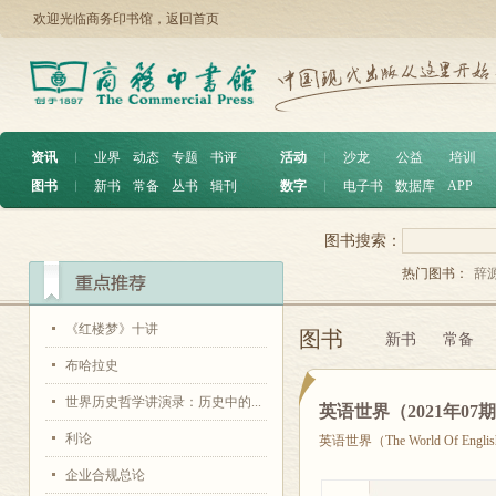
欢迎光临商务印书馆，
返回首页
资讯
︱
业界
动态
专题
书评
活动
︱
沙龙
公益
培训
图书
︱
新书
常备
丛书
辑刊
数字
︱
电子书
数据库
APP
图书搜索：
热门图书：
辞
《红楼梦》十讲
图书
新书
常备
布哈拉史
世界历史哲学讲演录：历史中的...
英语世界（2021年07
利论
英语世界（The World Of Engli
企业合规总论