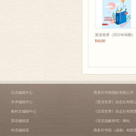
封底 皮埃尔-奥古斯特•
广告 封二、封三、插页（
英语世界（2021年06期）
¥16.00
汉语编辑中心
商务印书馆国际有限公司
学术编辑中心
《英语世界》杂志社有限
教科文编辑中心
《汉语世界》杂志社有限
英语编辑室
《语言战略研究》网站
外语编辑室
商务印书馆（成都）有限