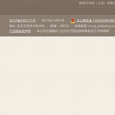
商务印书馆（上海）有限
京ICP备05007371号
|
京ICP证150832号
|
京公网安备 1101010200188
地址: 北京王府井大街36号
|
邮编：100710
|
读者邮箱: swysg_duzhe@cp.co
产品隐私权声明
本公司法律顾问: 北京市万慧达律师事务所王宇明律师