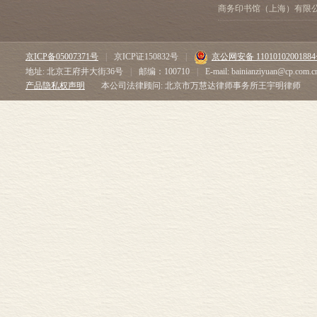
商务印书馆（上海）有限
京ICP备05007371号
|
京ICP证150832号
|
京公网安备 1101010200188
地址: 北京王府井大街36号
|
邮编：100710
|
E-mail: bainianziyuan@cp.com.c
产品隐私权声明
本公司法律顾问: 北京市万慧达律师事务所王宇明律师