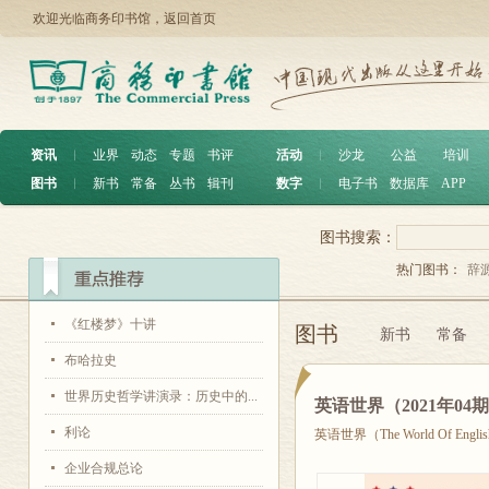
欢迎光临商务印书馆，
返回首页
资讯
︱
业界
动态
专题
书评
活动
︱
沙龙
公益
培训
图书
︱
新书
常备
丛书
辑刊
数字
︱
电子书
数据库
APP
图书搜索：
热门图书：
辞
《红楼梦》十讲
图书
新书
常备
布哈拉史
世界历史哲学讲演录：历史中的...
英语世界（2021年04
利论
英语世界（The World Of Engli
企业合规总论