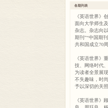
地道道名家办刊
各期列表
《英语世界》
环球万象
常设栏目包括
49/ Larger Communiti
《英语世界》创
象”，追踪娱乐
面向大学师生
经济视野
动态的“网络时
杂志。杂志向以
54/ Why Now Is the 
学问题的“心境
期刊”“中国期
另外还不定期
网络时代
共和国成立70
61/ How Remote Educat
下”“史海钩沉”
杂志还注重与
科技天地
《英语世界》
子的视野，由此
66/ Dream-shaping 
技、网络时代
深度报道。
为读者全景展
艺坛
不失趣味，时
71/ Portrait of Vic
73/ Six Odd Details
予以深切的关
《英语世界》
教育
《英语世界》
79/ Reading with Int
良、周珏良、