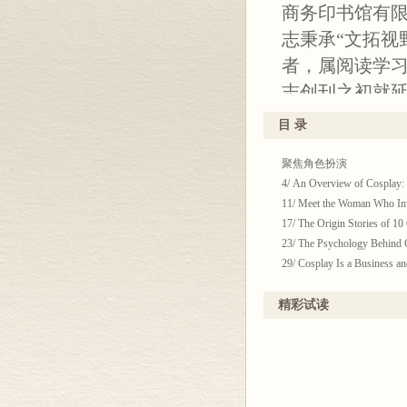
商务印书馆有
志秉承“文拓视
者，属阅读学
志创刊之初就
科全书式的丰
目 录
纯正，译文规
聚焦角色扮演
文明的同时，
4/ An Overview of Co
欢迎。
11/ Meet the Woman 
杂志向以高品
17/ The Origin Stori
23/ The Psychology
点社科期刊奖”
29/ Cosplay Is a Bu
奖”和“优秀编辑
《英语世界》
中国故事
精彩试读
35/ Tai-Chi 太极拳……
佐良、周珏良
近年又蒙庄绎
文苑
赐嘉稿。诚如《
40/ Around the Cor
46/ A Hunger for 