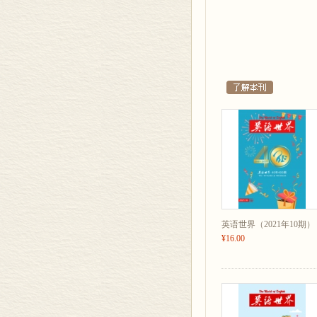
法律英语
电子邮件：
119/ 美国侵犯财产罪之burg
wewecp@sin
weadvice@s
应试点津
123/ 2019年12月
yysjfyds@si
wefanyi@qq
英伦学堂
wefaxingbu@
127/ Music Improves Energ
资讯
34/ 订购信息…………《
刊名题字…………钱锺书
封面 角色扮演…………程
封底 皮埃尔-奥古斯特•
英语世界（2021年10期）
广告 封二、封三、插页（
¥16.00