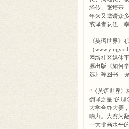
行走天下
绎传、张培基
85/ Best Day Trips
《英语世界》官方微
年来又邀请众
史海钩沉
或译者队伍，
91/ 6 Famous Curses
《英语世界》
人物
《英语世界》
98/ The Storyteller
（www.yingyu
The World of Eng
网络社区媒体
词林漫步
社址：北京市朝阳
源出版《如何
104/ 时政话语的引经据
邮购部：北京市朝
108/ “字典”的英文……
选》等图书，
100020）
学苑
电话：
“《英语世界》
111/ 自我国际化的莎士
（010）6553
翻译之星”的理
谭译录
（010）6553
大学合办大赛
114/ Draba 葶苈………
（010）64217
响力。大赛为
116/ 清明的追忆 In Memor
1821024418
一大批高水平