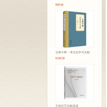
¥98.00
古典今释：考论史学与文献
¥168.00
方块壮字文献选读