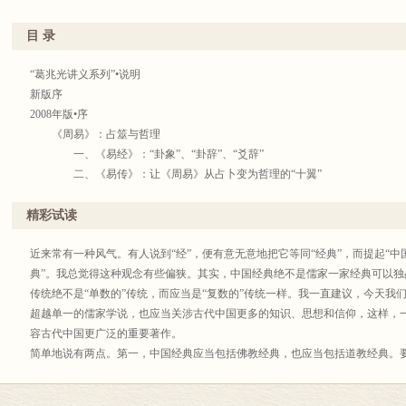
目 录
“葛兆光讲义系列”•说明
新版序
2008年版•序
《周易》：占筮与哲理
一、《易经》：“卦象”、“卦辞”、“爻辞”
二、《易传》：让《周易》从占卜变为哲理的“十翼”
三、考古发现：《周易》之谜的破解
四、《周易》之流（一）：占卜术
精彩试读
五、《周易》之流（二）：哲理
【文献选读】
近来常有一种风气。有人说到“经”，便有意无意地把它等同“经典”，而提起“中
【参考书目】
典”。我总觉得这种观念有些偏狭。其实，中国经典绝不是儒家一家经典可以
《论语》：礼与仁
传统绝不是“单数的”传统，而应当是“复数的”传统一样。我一直建议，今天我
一、瞧，那个人是孔子！
超越单一的儒家学说，也应当关涉古代中国更多的知识、思想和信仰，这样，
二、《论语》其书
容古代中国更广泛的重要著作。
三、从“礼”到“仁”
简单地说有两点。第一，中国经典应当包括佛教经典，也应当包括道教经典。要
四、流变与影响
西方的欧洲，以及东方的日、韩，在文化领域中最不同的地方之一，也是古代
五、孔子•中国•中国人
国的皇帝，不仅知道“王霸道杂之”，也知道要“儒家治世，佛教治心，道教治身