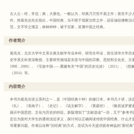
古人云：经，常也；典，大册也。一般认为，经典乃万世不易之作；甚至不少人
作。然葛兆光先生指出，中国经典，当不限于儒家治世之作，还应涵括佛教治
范，文字学之瑰宝，林林种种，诸子百家，皆属中国之经典。
中国经典，是中国人的“历史记忆”，也是中国人的文化背景，成就于数千年间
典，只有通过重新解释和引申，方能使当代人体会前贤之思，转化为今天犹有活
作者简介
葛兆光，北京大学中文系古典文献学专业本科、研究生毕业，曾任清华大学历
史学系文科资深教授。主要研究领域是东亚与中国的宗教、思想和文化史。主
丛书简介：
1998，2000）、《宅兹中国——重建有关“中国”的历史论述》（2011）、
“葛兆光讲义系列”为葛兆光先生从教以来给学生们开授多门课程的讲义结集，
（2014）等。
古代中国文化的地图、古代中国的经典，征引广博，不同于掇拾浮华；亦有关
其有裨益于后学。此系列可为读者之锁钥，使其在习得传统文化知识时，亦可
内容简介
本书为葛兆光讲义系列之一，是《中国经典十种》的修订本。本书凡十讲，涉
《礼》、《淮南子》、《史记》、《说文解字》、《黄庭经》、《般若波罗蜜
揭示中国思想、文化与历史的特征。新版增加了“文献选读”一目，又于“参考书
定位为面对大学生的通俗浅近讲义，探讨何以正确阅读传统中国经典、什么才
等重要问题。作者以诠释“旧经典”的方式，尝试为今天提供犹有裨益的“新经典