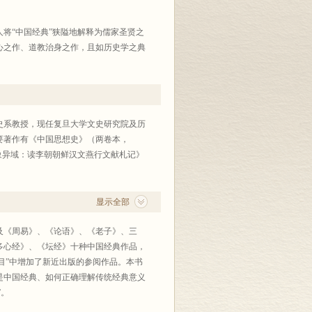
将“中国经典”狭隘地解释为儒家圣贤之
心之作、道教治身之作，且如历史学之典
，也活络于当今生活世界。相隔千载的经
力的“新经典”。
史系教授，现任复旦大学文史研究院及历
要著作有《中国思想史》（两卷本，
《想象异域：读李朝朝鲜汉文燕行文献札记》
均历其十多年之反复修订，其中既有关于
于学术研究的方法和思考，研思深厚，尤
一窥学术研究之门径。
显示全部
及《周易》、《论语》、《老子》、三
多心经》、《坛经》十种中国经典作品，
目”中增加了新近出版的参阅作品。本书
是中国经典、如何正确理解传统经典意义
”。