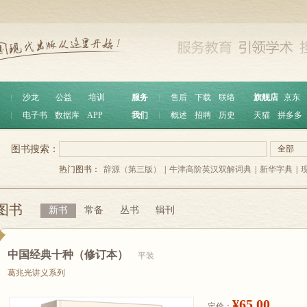
︱
沙龙
公益
培训
服务
︱
售后
下载
联络
旗舰店
京东
︱
电子书
数据库
APP
我们
︱
概述
招聘
历史
天猫
拼多多
图书搜索：
全部
热门图书：
辞源（第三版）
|
牛津高阶英汉双解词典
|
新华字典
|
图书
新书
常备
丛书
辑刊
中国经典十种（修订本）
平装
葛兆光讲义系列
¥65.00
定价：