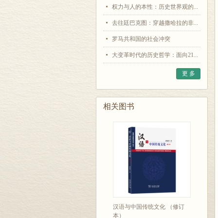
权力与人的本性：历史世界观的...
去往廷巴克图：穿越撒哈拉的非...
罗马共和国的社会冲突
大变革时代的历史哲学：面向21...
更 多
相关图书
汉语与中国传统文化 （修订
本）