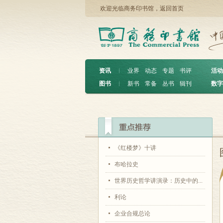
欢迎光临商务印书馆，
返回首页
资讯
︱
业界
动态
专题
书评
活动
图书
︱
新书
常备
丛书
辑刊
数字
《红楼梦》十讲
布哈拉史
世界历史哲学讲演录：历史中的...
利论
企业合规总论