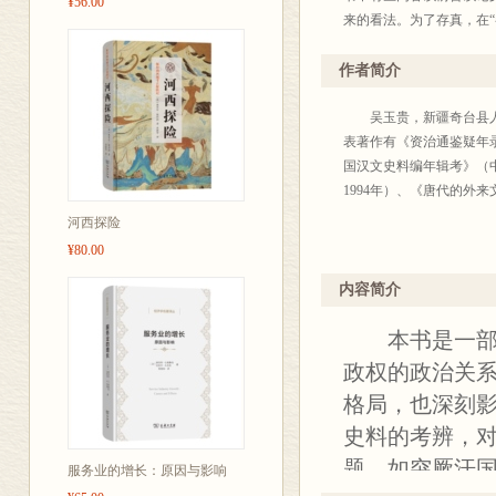
¥56.00
系；作为突厥汗国的臣属
来的看法。为了存真，在
间的内部矛盾与唐朝灭亡
本书能够出版，首先要感
和决定性影响；等等。通
高华和郭松义老师的指点
作者简介
农业政权间交往的历史脉
曾审读过“隋唐与西域关
严格地说，本书也不能算
方、王小甫、宋立道、纪
吴玉贵，新疆奇台县人，
序，但每章多以我所讨论
出了许多建设性的修改意
表著作有《资治通鉴疑年录
是总的来说，较少从整体
稿，发现了许多错误，并
国汉文史料编年辑考》（
记载中含混不清、歧异较
吴玉贵
1994年）、《唐代的外
的政治关系史。正是出于
1998 年9 月于北京
河西探险
也正因为本书主要内容局
¥80.00
斤斤于一己之见，对突厥
新版后记
称引未周，这些问题当然
《突厥汗国与隋唐关系史
内容简介
理工作，希望能对突厥汗
涯的小结，也珍藏了一段
本书是一部
砖加瓦的工作。
书内容和观点没有改动，
吴玉贵
政权的政治关
格局，也深刻
史料的考辨，
题，如突厥汗
服务业的增长：原因与影响