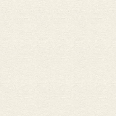
隋朝消灭吐谷
第三个阶段是
突厥势力赶出
域的统治，并
吾等郡，将势
交通要冲地区
政权为止。
欧亚大陆的腹
排列着古代中
的地区所具有
地被隔绝开了
的各大文明之
亚大陆建立的