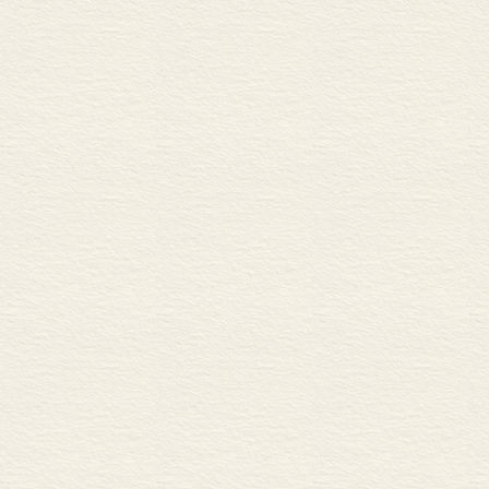
治，就只能采
最高首领是可汗
宗族担任的小可
大可汗。此外，突
（Shad）、叶
（Tudun）
组织合一的鲜
且突厥汗国内
政权之间缺乏
下名义上臣服
文化传统，具
能依靠武力来
从一开始就注
在东征西讨的
以室点密系为
的漠北草原地