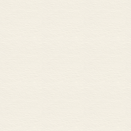
厥汗国创立的
厥作为一个分
后，突厥汗国的
杆可汗（553—
近30 年的安
可汗位置为导
的分裂。
从6世纪中叶到
权，尤其是西
陆腹地统一在
及社会生活诸
期间在西域建
了我国古代内