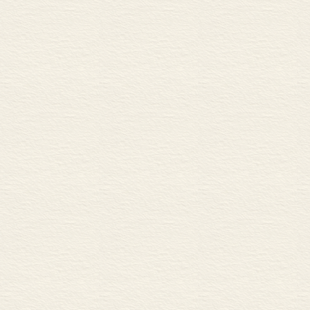
四、昆丘道行军与阿史那贺鲁...
带，它还无力
第十一章 贞观、永徽之际唐朝
然消灭，但是
一、漠北局势的变化与唐朝对车
的控制，所以
二、贞观、永徽之际西域形势新探
三、阿史那贺鲁之乱...... 3
原来居住的牧
四、阿史那贺鲁与西突厥残部的关
域城郭诸国由
第十二章 唐朝在西域统治秩序的
权。自从5世纪
一、塔里木盆地羁縻府州的设置..
点地区，但是到
二、西突厥故地羁縻府州的设置..
三、粟特地区羁縻府州的设置...
最薄弱的地区
四、吐火罗故地羁縻府州的设置..
附录一 突厥汗国可汗与隋唐关系
附录二 突厥汗国世系表.....
参考文献与缩略语...... 395
突厥汗国是突厥
索 引...... 404
年土门可汗正式
初版后记...... 439
不到10年的时
新版后记...... 440
湖、南抵沙漠
散、流动的游