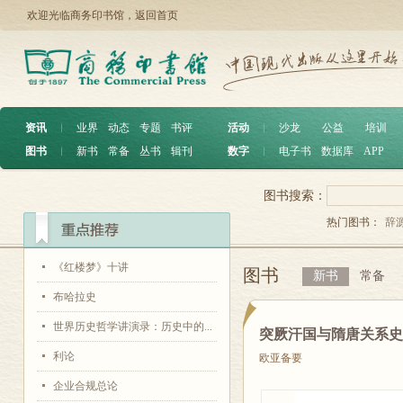
欢迎光临商务印书馆，
返回首页
资讯
︱
业界
动态
专题
书评
活动
︱
沙龙
公益
培训
图书
︱
新书
常备
丛书
辑刊
数字
︱
电子书
数据库
APP
图书搜索：
热门图书：
辞
《红楼梦》十讲
图书
新书
常备
布哈拉史
世界历史哲学讲演录：历史中的...
突厥汗国与隋唐关系
利论
欧亚备要
企业合规总论