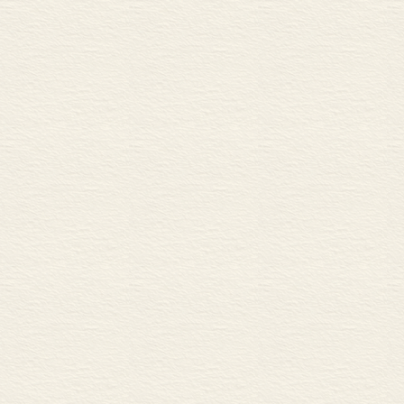
和发展的历史
争，始终是隋
地了解突厥政
为全面的认识
…………
从6 世纪中叶
后曾经短暂地
边缘地区之外
治之下。突厥
第一个阶段是
厥汗国中独立
而且在西域东
第二个阶段是
几个政权分别
密系突厥政权
尊奉处罗可汗