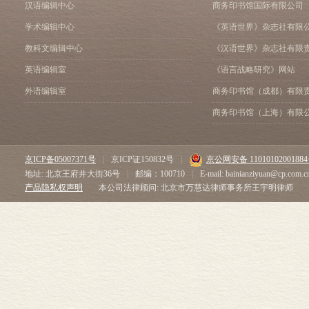
二、东突厥的南下及溃败.....
一点并开始急起
汉语编辑中心
商务印书馆国际有限公司
三、“远交近攻”方略考析.....
的情景，不少
学术编辑中心
《英语世界》杂志社有限
第四章 炀帝时代隋朝对西域的经
由于内陆欧亚
一、征服吐谷浑活动述略.....
教科文编辑中心
《汉语世界》杂志社有限
二、隋朝在西域设立郡县.....
他学科。这也
英语编辑室
《语言战略研究》网站
三、隋代西域校尉、安西都护献疑
多，再版希望
外语编辑室
商务印书馆（成都）有限
四、铁勒、阿波系突厥及高昌与
有鉴于此，商
第二篇 东突厥汗国的兴
商务印书馆（上海）有限
第五章 东突厥称霸东亚.....
作者修订重印
一、从启民称臣到突厥称霸东亚..
料、译作等）在
二、唐灭西秦史事钩沉...... 
京ICP备05007371号
|
京ICP证150832号
|
京公网安备 1101010200188
的开拓，其意
三、突厥政策的转变与刘武周的溃
地址: 北京王府井大街36号
|
邮编：100710
|
E-mail: bainianziyuan@cp.com.c
四、唐朝与突厥军事对抗的开始..
应该指出的是
产品隐私权声明
本公司法律顾问: 北京市万慧达律师事务所王宇明律师
第六章 唐朝与东突厥的战争及
不同，导致诸
一、颉利可汗与刘黑闼、高开道..
整，其余保持
二、雁门、马邑易主与河东战略
三、唐朝与突厥在关内道的战争..
本丛书日积月
四、郁射设与东突厥大可汗颉利关
五、东突厥汗国的灭亡...... 
余太山
第七章 唐朝对东突厥的措置...
一、安置突厥疏奏校证...... 