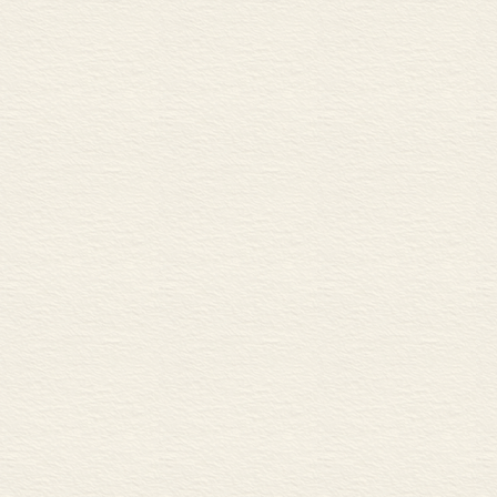
二、安置突厥疏奏条析...... 
三、突厥都督府州考实...... 
总之，到了6世
四、突厥都督府州废置...... 
对峙的格局已
第三篇 西突厥汗国的内
第八章 西突厥汗国的强盛与衰落
外，还有仍然
一、西突厥汗国的强盛...... 
域东南部鄯善
二、西突厥战乱的开始...... 
起义政权，但
三、东突厥西侵与泥孰取代肆叶护
四、泥孰派的统治及唐朝与西突厥
上与北魏和高车
五、乙毗咄陆可汗的东渐.....
时，柔然已无
第九章 唐朝在西域的活动与西
时机举兵东进
一、河西大凉政权的覆亡.....
二、唐朝对吐谷浑的征服.....
但是嚈哒政权
三、乙毗咄陆东进与唐朝出兵高
样，嚈哒对西域
四、焉耆向背与乙毗咄陆派西突
系，绝大多数
第四篇 西突厥汗国的覆
第十章 乙毗咄陆派西突厥的衰
的统治中心远
一、射匮可汗与唐朝争夺焉耆辨析
来说，嚈哒的
二、唐朝“抚慰”处月、处密部落考
已经进入了西
三、昆丘道行军背景索隐.....