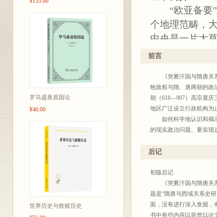
¥155.00
“欧亚备要”丛书
个地理范畴，
中央是一片大
括其周边）无
前言
陆欧亚常常被
《突厥汗国与隋唐关系史研
研究者要克服
牧政权与隋、唐两朝的政治
即使付梓，印
罗马盛衰原因论
朝（618—907）高宗
有鉴于此，商
地区广泛设立行政机构为
¥46.00
如何科学地认识和揭示我
修订重印。不
的现实政治问题。要实现
译作等）在“欧
于今天中国境内周边地区
拓，其意义显
权”间的关系进行深入细
后记
步的工作，是史学工作者
突厥学是一门备受国际瞩
初版后记
全面研究。本书努力要达
《突厥汗国与隋唐关系史
唐交往的一些重要史实，
题是“隋唐与西域关系史研
点放在了学界前辈或时贤
面，没有进行深入发掘，
世界历史与救赎历史
一些重大问题提供新的思
书中有些内容以前曾以论