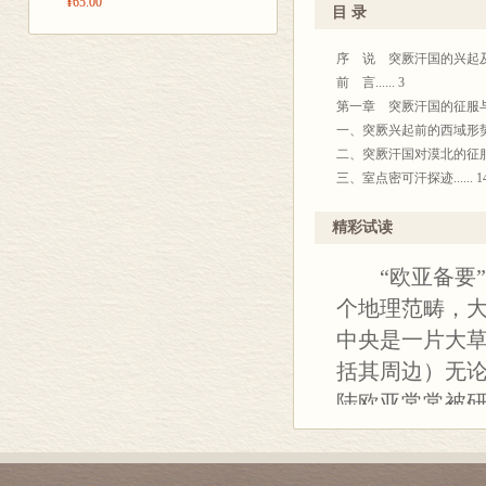
唐朝初年平定
¥65.00
目 录
西突厥汗国对
序 说 突厥汗国的兴起
的见解，并在此
前 言...... 3
线索，将作为
第一章 突厥汗国的征服与分裂.
期至唐朝初年
一、突厥兴起前的西域形势...
二、突厥汗国对漠北的征服....
三、室点密可汗探迹...... 1
四、突厥汗国对西域的征服....
五、突厥汗国的内乱与分裂....
精彩试读
六、西突厥的东进...... 26
“欧亚备要”丛书
第二章 突厥汗国对西域的统治.
一、《隋书•西突厥传》商兑...
个地理范畴，
二、阿波系突厥的崩溃与西突厥
中央是一片大
三、突厥统治下的西域...... 
括其周边）无
四、突厥与西域诸国的联姻....
五、突厥与丝绸之路...... 5
陆欧亚常常被
第一篇 “远交近攻”方略
尽管司马迁的
第三章 文帝时代隋朝与突厥的关
陆欧亚历史文
一、突厥与周、齐关系溯源....