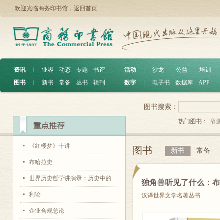
欢迎光临商务印书馆，
返回首页
资讯
︱
业界
动态
专题
书评
活动
︱
沙龙
公益
培训
图书
︱
新书
常备
丛书
辑刊
数字
︱
电子书
数据库
APP
图书搜索：
热门图书：
辞
《红楼梦》十讲
图书
新书
常备
布哈拉史
世界历史哲学讲演录：历史中的...
独角兽听见了什么：
利论
汉译世界文学名著丛书
企业合规总论