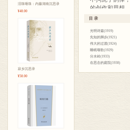
泪珠唾珠：内藤湖南沉思录
的创作和思想，
¥48.00
明内斯库之后
目 录
得如此深度和广
光明诗篇(1919)
都难以比拟的。
先知的脚步(1921)
作100余首，
伟大的过渡(1924)
睡眠颂歌(1929)
分水岭(1933)
在思念的庭院(1938)
寂乡沉思录
坚实的台阶(1943)
火焰之歌(1945-1957)
¥58.00
独角兽听见了什么(1957-19
运送灰烬的帆船(1959)
神奇的种子(1960)