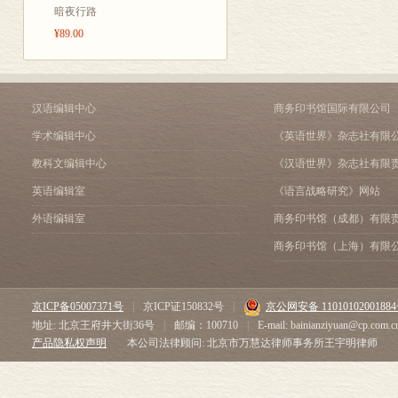
暗夜行路
¥89.00
汉语编辑中心
商务印书馆国际有限公司
学术编辑中心
《英语世界》杂志社有限
教科文编辑中心
《汉语世界》杂志社有限
英语编辑室
《语言战略研究》网站
外语编辑室
商务印书馆（成都）有限
商务印书馆（上海）有限
京ICP备05007371号
|
京ICP证150832号
|
京公网安备 1101010200188
地址: 北京王府井大街36号
|
邮编：100710
|
E-mail: bainianziyuan@cp.com.c
产品隐私权声明
本公司法律顾问: 北京市万慧达律师事务所王宇明律师