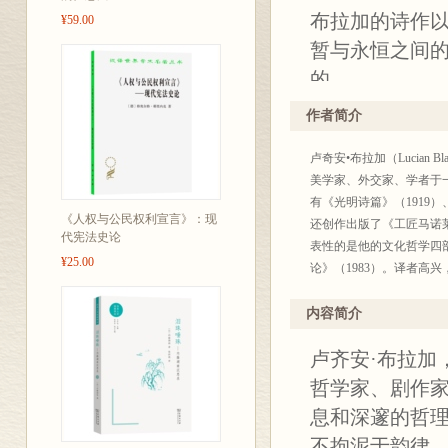
布拉加的诗作
¥59.00
暂与永恒之间
的。
作者简介
卢奇安•布拉加（Lucian
美学家、外交家、学者于
有《光明诗篇》（1919）
《人权与公民权利宣言》：现
还创作出版了《工匠马诺莱
代宪法史论
表性的是他的文化哲学四部
¥25.00
论》（1983）。译者
内容简介
卢齐安·布拉加
哲学家、剧作
息和深邃的哲
不拘泥于韵律