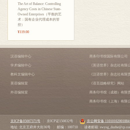
The Art of Balance: Controlling
Agency Costs in Chinese State-
Owned Enterprises（平衡的艺
术：国有企业代理成本的管
控）
¥119.00
汉语编辑中心
商务印书馆国际有限公司
学术编辑中心
《英语世界》杂志社有限
教科文编辑中心
《汉语世界》杂志社有限
英语编辑室
《语言战略研究》网站
外语编辑室
商务印书馆（成都）有限
商务印书馆（上海）有限
京ICP备05007371号
|
京ICP证150832号
|
京公网安备 1101010200188
地址: 北京王府井大街36号
|
邮编：100710
|
读者邮箱: swysg_duzhe@cp.co