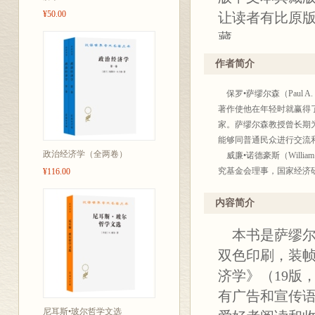
¥50.00
让读者有比原
藏。
作者简介
保罗•萨缪尔森（Paul 
著作使他在年轻时就赢得了
家。萨缪尔森教授曾长期
能够同普通民众进行交流
政治经济学（全两卷）
威廉•诺德豪斯（Willi
究基金会理事，国家经济研
¥116.00
内容简介
本书是萨缪尔
双色印刷，装
济学》（19版
有广告和宣传
尼耳斯•玻尔哲学文选