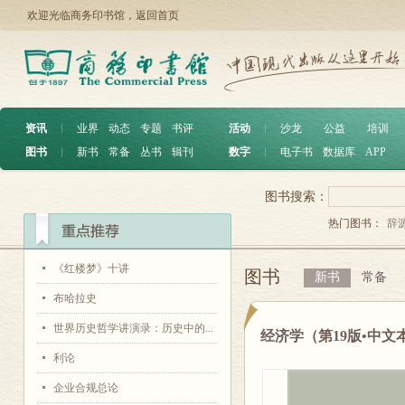
欢迎光临商务印书馆，
返回首页
资讯
︱
业界
动态
专题
书评
活动
︱
沙龙
公益
培训
图书
︱
新书
常备
丛书
辑刊
数字
︱
电子书
数据库
APP
图书搜索：
热门图书：
辞
《红楼梦》十讲
图书
新书
常备
布哈拉史
世界历史哲学讲演录：历史中的...
经济学（第19版•中文
利论
企业合规总论