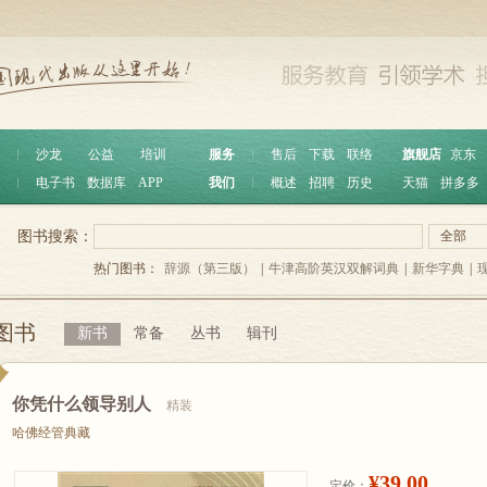
︱
沙龙
公益
培训
服务
︱
售后
下载
联络
旗舰店
京东
︱
电子书
数据库
APP
我们
︱
概述
招聘
历史
天猫
拼多多
图书搜索：
全部
热门图书：
辞源（第三版）
|
牛津高阶英汉双解词典
|
新华字典
|
图书
新书
常备
丛书
辑刊
你凭什么领导别人
精装
哈佛经管典藏
¥39.00
定价：