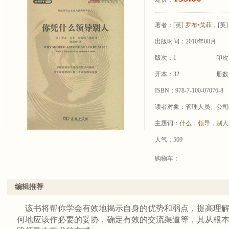
著者：
[英]
罗布•戈菲
，[英
出版时间：2010年08月
版次：1
印次
开本：32
册数
ISBN：978-7-100-07076-8
读者对象：管理人员、公司
主题词：
什么
，
领导
，
别人
人气：569
购物车：
编辑推荐
该书将帮你学会有效地揭示自身的优势和弱点，提高理解
何地应该作必要的妥协，确定有效的交流渠道等，其从根