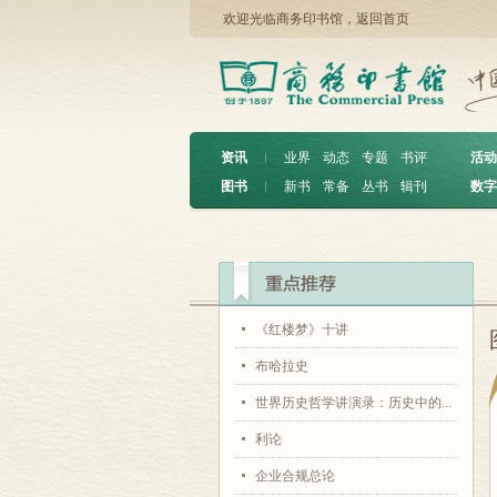
欢迎光临商务印书馆，
返回首页
资讯
︱
业界
动态
专题
书评
活动
图书
︱
新书
常备
丛书
辑刊
数字
《红楼梦》十讲
布哈拉史
世界历史哲学讲演录：历史中的...
利论
企业合规总论