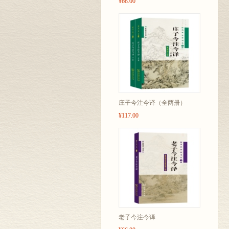
¥68.00
庄子今注今译（全两册）
¥117.00
老子今注今译