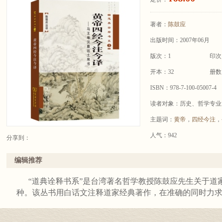
著者：
陈鼓应
出版时间：2007年06月
版次：1
印次
开本：32
册数
ISBN：978-7-100-05007-4
读者对象：历史、哲学专业
主题词：
黄帝
，
四经今注
，
人气：942
分享到：
编辑推荐
“道典诠释书系”是台湾著名哲学教授陈鼓应先生关于道
种。该丛书用白话文注释道家经典著作，在准确的同时力