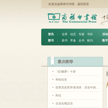
欢迎光临商务印书馆，
返回首页
资讯
︱
业界
动态
专题
书评
活动
图书
︱
新书
常备
丛书
辑刊
数字
《红楼梦》十讲
布哈拉史
世界历史哲学讲演录：历史中的...
利论
企业合规总论