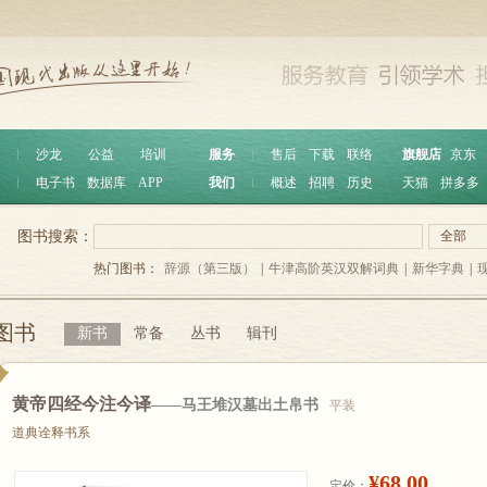
︱
沙龙
公益
培训
服务
︱
售后
下载
联络
旗舰店
京东
︱
电子书
数据库
APP
我们
︱
概述
招聘
历史
天猫
拼多多
图书搜索：
全部
热门图书：
辞源（第三版）
|
牛津高阶英汉双解词典
|
新华字典
|
图书
新书
常备
丛书
辑刊
黄帝四经今注今译
——马王堆汉墓出土帛书
平装
道典诠释书系
¥68.00
定价：