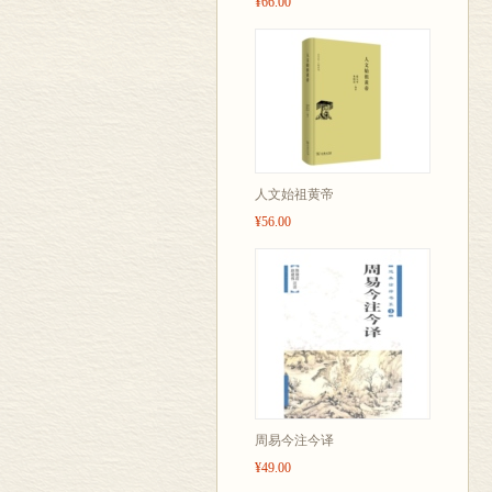
¥66.00
人文始祖黄帝
¥56.00
周易今注今译
¥49.00