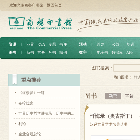
欢迎光临商务印书馆，
返回首页
资讯
︱
业界
动态
专题
书评
活动
︱
沙龙
公益
培训
图书
︱
新书
常备
丛书
辑刊
数字
︱
电子书
数据库
APP
图书搜索：
热门图书：
辞
《红楼梦》十讲
图书
新书
常备
布哈拉史
世界历史哲学讲演录：历史中的...
忏悔录（奥古斯丁）
利论
汉译世界学术名著丛书
企业合规总论