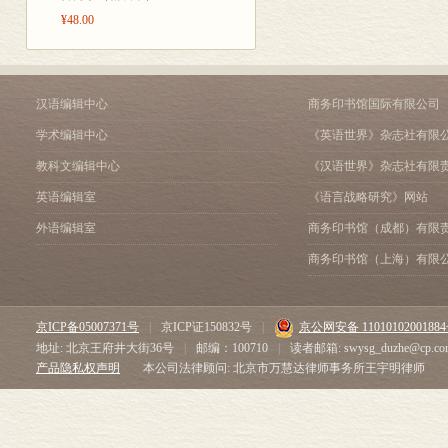
¥48.00
汉语编辑中心
商务印书馆国际有限公司
学术编辑中心
《英语世界》杂志社有限
教科文编辑中心
《汉语世界》杂志社有限
英语编辑室
《语言战略研究》网站
外语编辑室
商务印书馆（成都）有限
商务印书馆（上海）有限
京ICP备05007371号
|
京ICP证150832号
|
京公网安备 1101010200188
地址: 北京王府井大街36号
|
邮编：100710
|
读者邮箱: swysg_duzhe@cp.co
产品隐私权声明
本公司法律顾问: 北京市万慧达律师事务所王宇明律师