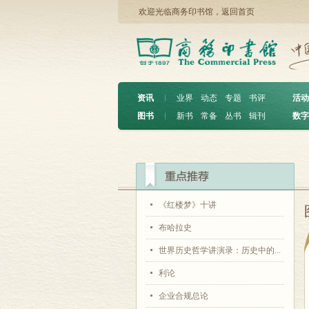
欢迎光临商务印书馆，
返回首页
资讯
︱
业界
动态
专题
书评
活动
图书
︱
新书
常备
丛书
辑刊
数字
《红楼梦》十讲
布哈拉史
世界历史哲学讲演录：历史中的...
利论
企业合规总论