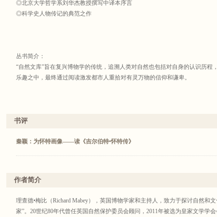
◎北京大学哲学系刘华杰教授撰写中译本序言
◎科学史人物传记的典范之作
丛书简介：
“自然文库”旨在复兴博物学的传统，追溯人类对自然也包括对自身的认识历程，
乐趣之中，最终通过阅读激发都市人重拾对有灵万物的信仰和谦卑。
书评
秦颖：为怀特画像——读《吉尔伯特•怀特传》
作者简介
理查德•梅比（Richard Mabey），英国博物学家和主持人，致力于探讨自然
家”。20世纪80年代曾任英国自然保护委员会顾问，2011年被选为皇家文学学