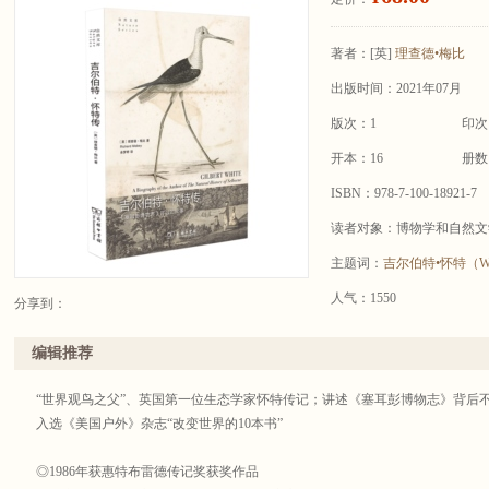
著者：
[英]
理查德•梅比
出版时间：2021年07月
版次：1
印次
开本：16
册数
ISBN：978-7-100-18921-7
读者对象：博物学和自然文
主题词：
吉尔伯特•怀特（Whi
人气：1550
分享到：
编辑推荐
“世界观鸟之父”、英国第一位生态学家怀特传记；讲述《塞耳彭博物志》背后
入选《美国户外》杂志“改变世界的10本书”
◎1986年获惠特布雷德传记奖获奖作品