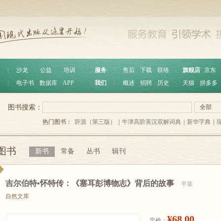
︱
沙龙
公益
培训
服务
︱
售后
下载
联络
旗舰店
京东
︱
电子书
数据库
APP
我们
︱
概述
招聘
历史
天猫
拼多多
图书搜索：
全部
热门图书：
辞源（第三版）
|
牛津高阶英汉双解词典
|
新华字典
|
图书
新书
常备
丛书
辑刊
吉尔伯特•怀特传：《塞耳彭博物志》背后的故事
平装
自然文库
¥68.00
定价：