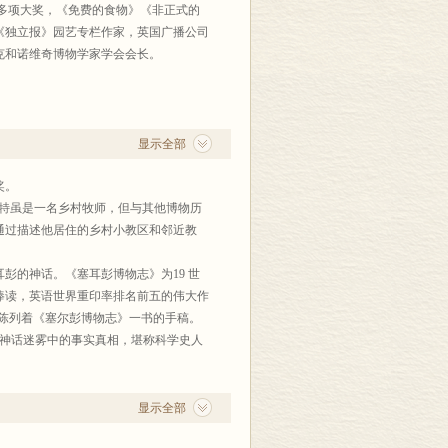
等多项大奖，《免费的食物》《非正式的
《独立报》园艺专栏作家，英国广播公司
克和诺维奇博物学家学会会长。
显示全部
奖。
态学家。怀特虽是一名乡村牧师，但与其他博物历
通过描述他居住的乡村小教区和邻近教
彭的神话。《塞耳彭博物志》为19 世
捧读，英语世界重印率排名前五的伟大作
面陈列着《塞尔彭博物志》一书的手稿。
神话迷雾中的事实真相，堪称科学史人
显示全部