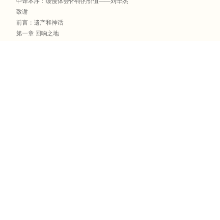
中译本序：缓慢体会怀特的价值——刘华杰
致谢
前言：遗产和神话
第一章 回响之地
第二章 拓展视野
第三章 故土
第四章 归隐田园
第五章 写信人
第六章 仔细观察
第七章 教区记录
尾声
注释与参考文献
译名对照
商务印书馆国际有限公司
商务印书馆（杭州）有限公
《英语世界》杂志社有限公司
商务印书馆（深圳）有限公
《汉语世界》杂志社有限责任公司
商务印书馆（太原）有限公