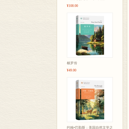
¥108.00
梭罗传
¥49.00
约翰•巴勒斯：美国自然文学之