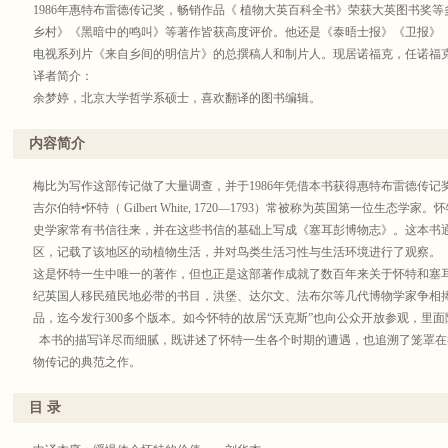
1986年惠特布雷德传记奖，畅销作品《 植物大英百科全书》荣获大英图书奖
乡村》《黑暗中的鸣叫》等著作皆获高度评价。他还是《泰晤士报》《卫报》
电视系列片《来自乡间的明信片》的总撰稿人和制片人。现居诺福克，任诺福
译者简介：
余梦婷，北京大学哲学系硕士，喜欢翻译的图书编辑。
内容简介
梅比为写作这部传记做了大量调查，并于1986年凭借本书获得惠特布雷德传记
吉尔伯特•怀特（ Gilbert White, 1720—1793）常被称为英国第一位生
史学家常有书信往来，并在这些书信的基础上写成《塞耳彭博物志》。这本书
区，记载了该地区的动植物生活，并对鸟类生活习性与生活环境进行了观察。
这是怀特一生中唯一的著作，但也正是这部著作成就了数百年来关于怀特和塞耳
纪英国人移民殖民地必带的书目，洪堡、达尔文、法布尔等几代博物学家争相
品，迄今发行300多个版本。如今怀特的故居“沃克斯”也向公众开放参观，里
本书的描写详尽而细腻，既讲述了怀特一生各个时期的遭遇，也追溯了笼罩在
物传记的典范之作。
目 录