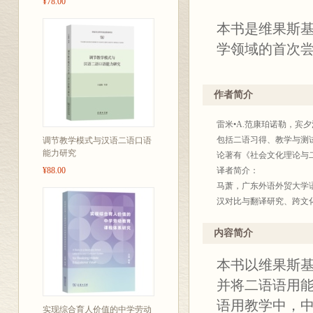
¥78.00
本书是维果斯
学领域的首次
作者简介
雷米•A.范康珀诺勒，
包括二语习得、教学与测
调节教学模式与汉语二语口语
能力研究
论著有《社会文化理论与
¥88.00
译者简介：
马萧，广东外语外贸大学
汉对比与翻译研究、跨文
长、中国英汉语比较研究
内容简介
本书以维果斯
并将二语语用
语用教学中，
实现综合育人价值的中学劳动