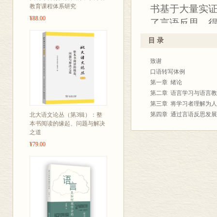
教育课程体系研究
书基于大量实
¥88.00
了言语反思、
识发展、语用
目 录
从社会文化理
致谢
2017年度处
口语转写体例
高的参考价值
第一章 绪论
第二章 语言学习与语言
第三章 将学习者理解为人
第四章 通过言语反思发
北大语文论丛（第3辑）：整
本书阅读的缘起、问题与解决
第五章 通过得体性判断
之道
第六章 通过策略性互动
¥79.00
第七章 维果斯基教学语
参考文献