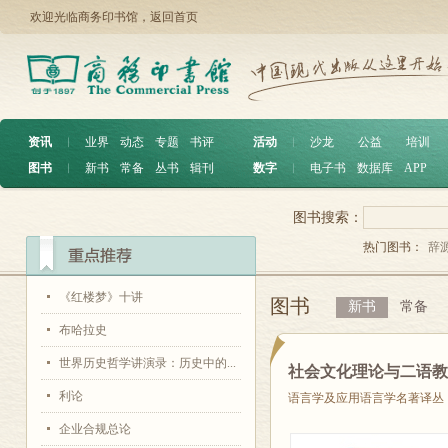
欢迎光临商务印书馆，
返回首页
资讯
︱
业界
动态
专题
书评
活动
︱
沙龙
公益
培训
图书
︱
新书
常备
丛书
辑刊
数字
︱
电子书
数据库
APP
图书搜索：
热门图书：
辞
《红楼梦》十讲
图书
新书
常备
布哈拉史
世界历史哲学讲演录：历史中的...
社会文化理论与二语
利论
语言学及应用语言学名著译丛
企业合规总论