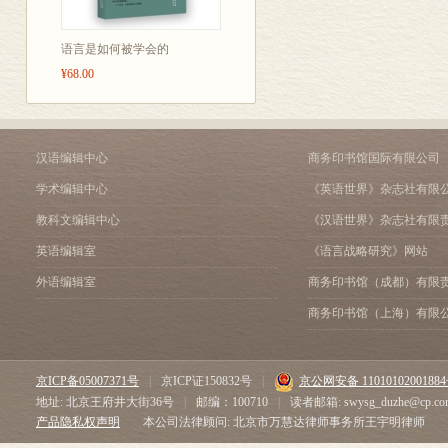
语言是如何被学会的
¥68.00
汉语编辑中心
商务印书馆国际有限公司
学术编辑中心
《英语世界》杂志社有限
教科文编辑中心
《汉语世界》杂志社有限
英语编辑室
《语言战略研究》网站
外语编辑室
商务印书馆（成都）有限
商务印书馆（上海）有限
京ICP备05007371号
|
京ICP证150832号
|
京公网安备 1101010200188
地址: 北京王府井大街36号
|
邮编：100710
|
读者邮箱: swysg_duzhe@cp.co
产品隐私权声明
本公司法律顾问: 北京市万慧达律师事务所王宇明律师