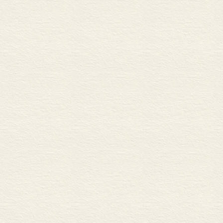
附录清单
A. 公元97年
B. 执政官与行省总督
C. 元老和演说家
D.《历史》
E.《编年史》的史料来源
F. 风格和字句
G.《编年史》的主题
H. 创作年代
I. 来自行省的罗马人
J. 塔西佗的出身与朋友们
缩略语
参考书目
索引
塔西佗作品段落索引