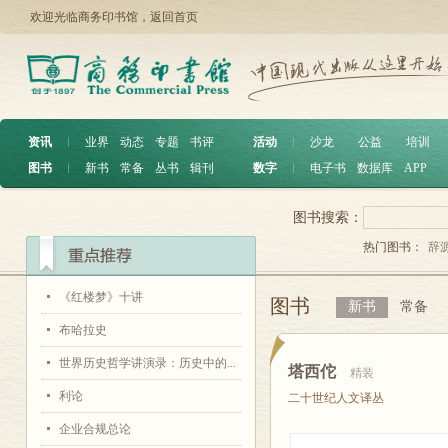
欢迎光临商务印书馆，
返回首页
资讯
︱
业界
动态
专题
书评
活动
︱
沙龙
公益
培训
图书
︱
新书
常备
丛书
辑刊
数字
︱
电子书
数据库
APP
图书搜索：
热门图书：
辞
《红楼梦》十讲
图书
新书
常备
布哈拉史
世界历史哲学讲演录：历史中的...
塔西佗
精装
利论
二十世纪人文译丛
企业合规总论