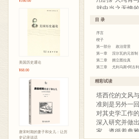
¥160.00
帝国政治与文
就中当之无愧
同其成名作《罗
《塔西佗》是西
英国史学叙事
目 录
角度看，这部
于一炉。作为
序言
学史的必读作
文笔纯熟、结
楔子
记提供了一幅
命》更胜一筹
第一部分 政治背景
的素描，堪称2
第一章 涅尔瓦的元首制
第二章 拥立图拉真
美国历史通论
第三章 尤利乌斯•阿古
¥68.00
第四章 新元首
第五章 理国之才
精彩试读
第二部分 塔西佗与小普
塔西佗的文风
第六章 塔西佗的履历
第七章 小普林尼的生涯
准则是另外一
第八章 图拉真统治时期
对其史学工作
第九章 《关于演说家的
深入研究并做
第十章 从演说术到史学
第十一章 作为史学家迈
家，遵循着典
唐宋时期的妻子和女儿：让历
第三部分 《历史》
史记录说话