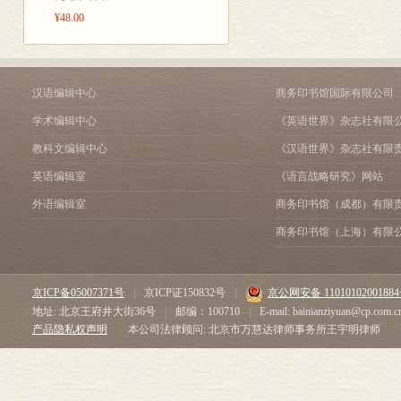
一位罗马元老、
第十二章 罗马的史学创
¥48.00
没有当过议员
第十三章 塔西佗和他的
第十四章 军事史（一）
地理解一位政
第十五章 军事史（二）
的生平履历与
第十六章 史料渊源
汉语编辑中心
商务印书馆国际有限公司
其中大量材料
第十七章 《历史》一书
学术编辑中心
《英语世界》杂志社有限
第十八章 偏见与公允
寡头制是罗马
第四部分 图拉真与哈德
教科文编辑中心
《汉语世界》杂志社有限
的贵族共和国
第十九章 图拉真的统治
英语编辑室
《语言战略研究》网站
斯都（Augus
第二十章 元首哈德良
外语编辑室
商务印书馆（成都）有限
第五部分 《编年史》
化。在本书语境下，
第二十一章 《编年史》
商务印书馆（上海）有限
程的记述者—
第二十二章 史料来源（
在此承认：本书
第二十三章 史料来源（
第二十四章 塔西佗的写
究成果部分取
京ICP备05007371号
|
京ICP证150832号
|
京公网安备 1101010200188
第二十五章 《编年史》
的著作——《罗马城
地址: 北京王府井大街36号
|
邮编：100710
|
E-mail: bainianziyuan@cp.com.c
第二十六章 《编年史》
产品隐私权声明
本公司法律顾问: 北京市万慧达律师事务所王宇明律师
第二十七章 文风的类型
第六部分 作为史学著作
第二十八章 《编年史》