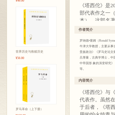
¥46.00
《塔西佗》是2
部代表作之一
本）。这部名
西佗现存全部
作者简介
小普林尼《书
罗纳德•塞姆（Ronald 
集》等能够反
牛津大学教授，主要从事
典学界研究塔
世界历史与救赎历史
贵族政治》《罗马史论文
然而，《塔西
吕厚量，古典学博士，中
¥56.00
中帝国形 象的演变研究》
窄的传记作品。
等。
帝国盛期的社
家，同时也是
内容简介
探讨了罗马帝
《塔西佗》与《
治集团的内部
代表作。虽然
国西部行省的
于后者，《塔
历史进程。因此
罗马革命（上下册）
用的炉火纯青