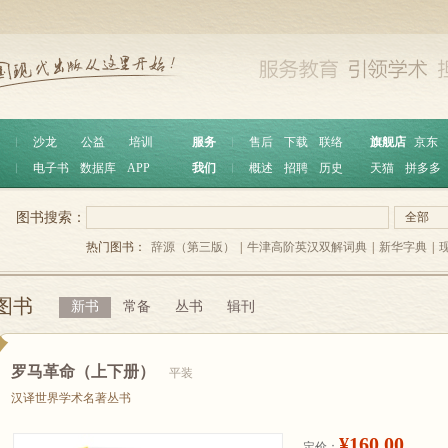
︱
沙龙
公益
培训
服务
︱
售后
下载
联络
旗舰店
京东
︱
电子书
数据库
APP
我们
︱
概述
招聘
历史
天猫
拼多多
图书搜索：
全部
热门图书：
辞源（第三版）
|
牛津高阶英汉双解词典
|
新华字典
|
图书
新书
常备
丛书
辑刊
罗马革命（上下册）
平装
汉译世界学术名著丛书
¥160.00
定价：