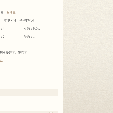
译者：
吕厚量
本印时间：2026年03月
：4
页数：955页
：2
卷数：1
历史爱好者、研究者
马
。