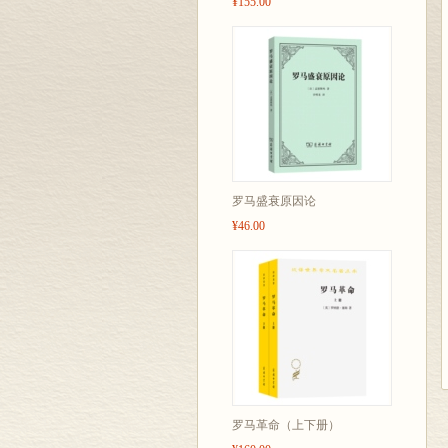
¥155.00
罗马盛衰原因论
¥46.00
罗马革命（上下册）