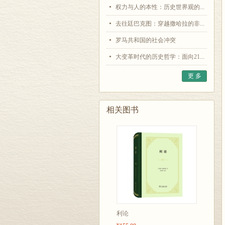
权力与人的本性：历史世界观的...
去往廷巴克图：穿越撒哈拉的非...
罗马共和国的社会冲突
大变革时代的历史哲学：面向21...
更 多
相关图书
利论