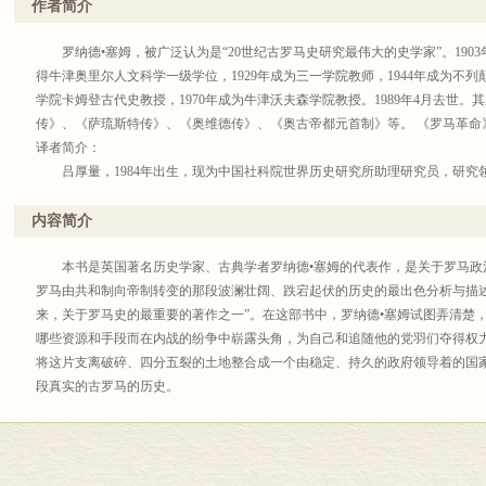
作者简介
罗纳德•塞姆，被广泛认为是“20世纪古罗马史研究最伟大的史学家”。1903
得牛津奥里尔人文科学一级学位，1929年成为三一学院教师，1944年成为不列
学院卡姆登古代史教授，1970年成为牛津沃夫森学院教授。1989年4月去世
传》、《萨琉斯特传》、《奥维德传》、《奥古帝都元首制》等。 《罗马革命
译者简介：
吕厚量，1984年出生，现为中国社科院世界历史研究所助理研究员，研究
史、古典与考古学院博士。
内容简介
本书是英国著名历史学家、古典学者罗纳德•塞姆的代表作，是关于罗马政
罗马由共和制向帝制转变的那段波澜壮阔、跌宕起伏的历史的最出色分析与描
来，关于罗马史的最重要的著作之一”。在这部书中，罗纳德•塞姆试图弄清楚
哪些资源和手段而在内战的纷争中崭露头角，为自己和追随他的党羽们夺得权
将这片支离破碎、四分五裂的土地整合成一个由稳定、持久的政府领导着的国
段真实的古罗马的历史。