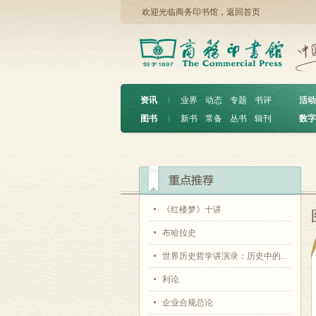
欢迎光临商务印书馆，
返回首页
资讯
︱
业界
动态
专题
书评
活动
图书
︱
新书
常备
丛书
辑刊
数字
《红楼梦》十讲
布哈拉史
世界历史哲学讲演录：历史中的...
利论
企业合规总论