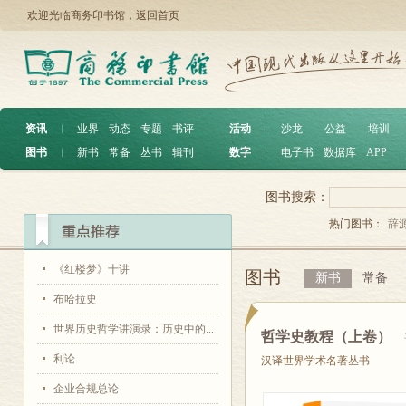
欢迎光临商务印书馆，
返回首页
资讯
︱
业界
动态
专题
书评
活动
︱
沙龙
公益
培训
图书
︱
新书
常备
丛书
辑刊
数字
︱
电子书
数据库
APP
图书搜索：
热门图书：
辞
《红楼梦》十讲
图书
新书
常备
布哈拉史
世界历史哲学讲演录：历史中的...
哲学史教程（上卷）
利论
汉译世界学术名著丛书
企业合规总论