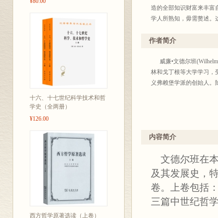
¥80.00
造的全部知识财富来丰富
学人所熟知，毋需赘述。
查考，又利于文化积累。为
2004年底出版至四百
作者简介
体例也不完全统一，凡是
析态度去研读这些著作，
威廉•文德尔班(Wilhelm
界、著译界给我们批评、
林和戈丁根等大学学习，
义弗赖堡学派的创始人。除本
商务
十六、十七世纪科学技术和哲
20
学史（全两册）
¥126.00
内容简介
文德尔班在本
及其发展史，
卷。上卷包括
三篇中世纪哲
西方哲学原著选读（上卷）