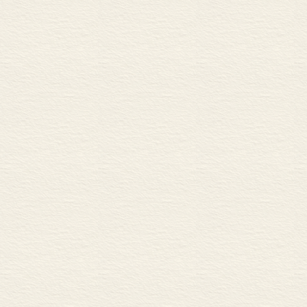
属性时，色诺
第二章 第二段时期
而与宇宙合而为
第二十五节 自然域和神
这“宇宙上帝”
第二十六节 意志优先或
有些是属于空
第二十七节 个性问题
能中，明确地
导。在这方面，
力之中的最高
出来了，而阿
诺芬尼的宗教
一上帝的概念
封人(色诺芬尼
稚的，比起米
来，米利都科
要；相反，据
或完整的，最
严。米利都学