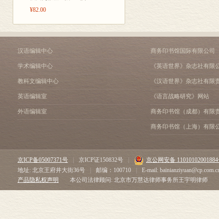
第十一节 唯心主义体系
时，科学结论
¥82.00
第十二节 亚里士多德逻
合和适应迄今
第十三节 发展的体系
(Trieb)
第二篇 希腊化-罗马哲
导言
义中所曾经经受
汉语编辑中心
商务印书馆国际有限公司
第一章 伦理学时期
伦)；而现在科
学术编辑中心
《英语世界》杂志社有限
第十四节 圣人的理想
运动。这种关
第十五节 机械论与目的
教科文编辑中心
《汉语世界》杂志社有限
第十六节 意志自由与宇
究者，而是一
英语编辑室
《语言战略研究》网站
第十七节 真理标准
学说从东方带
第二章 宗教时期
外语编辑室
商务印书馆（成都）有限
把一神论的主
第十八节 权威与天启
商务印书馆（上海）有限
第十九节 精神与物质
来，一切都不
第二十节 上帝与宇宙
特色——即尖
第二十一节 世界史问题
京ICP备05007371号
|
京ICP证150832号
|
京公网安备 1101010200188
为他的主要特
第三篇 中世纪哲学
地址: 北京王府井大街36号
|
邮编：100710
|
E-mail: bainianziyuan@cp.com.c
导言
腔，谴责那些
产品隐私权声明
本公司法律顾问: 北京市万慧达律师事务所王宇明律师
第一章 第一段时期
和愤怒都基于对
第二十二节 内在经验的
上或在智力上
第二十三节 关于共相的
第二十四节 肉体与灵魂