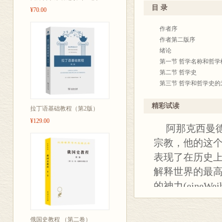
目 录
¥70.00
作者序
作者第二版序
绪论
第一节 哲学名称和哲学
第二节 哲学史
第三节 哲学和哲学史的
第一篇 希腊哲学
导言
精彩试读
拉丁语基础教程（第2版）
第一章 宇宙论时期
¥129.00
阿那克西曼德
第四节 存在的概念
第五节 宇宙发展过程或
宗教，他的这
第六节 认识的概念
表现了在历史
第二章 人类学时期
解释世界的最高
第七节 道德问题
第八节 科学问题
的神力(eine
第三章 体系化时期
个仍然完全停
第九节 通过认识论和伦
一切神话外衣
第十节 唯物主义体系
俄国史教程 （第二卷）