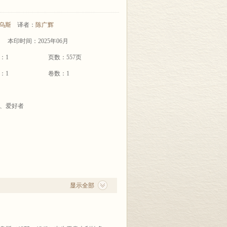
乌斯
译者：
陈广辉
本印时间：2025年06月
：1
页数：557页
：1
卷数：1
、爱好者
显示全部