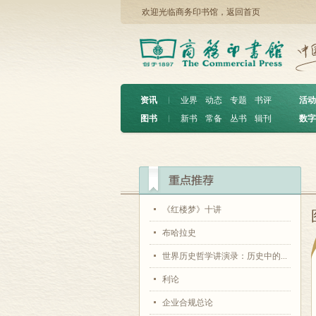
欢迎光临商务印书馆，
返回首页
资讯
︱
业界
动态
专题
书评
活动
图书
︱
新书
常备
丛书
辑刊
数字
《红楼梦》十讲
布哈拉史
世界历史哲学讲演录：历史中的...
利论
企业合规总论