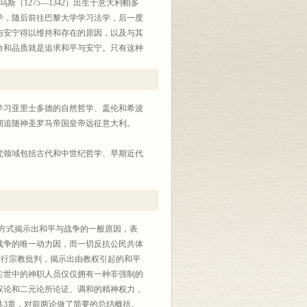
（1275—1342）出生于意大利帕多
学，随后前往巴黎大学学习法学，后一度
与安宁得以维持和存在的原因，以及与其
命和品质就是追求和平与安宁。只有这种
到保护；凭借和平与安宁，那些过着城邦
种充足的生活。本书具有中世纪哲学与思
立场和观念。写作中既有引证文献、借助
为距今近千年的欧洲中世纪作品，它既有
学学习亚里士多德的自然哲学、盖伦和希波
念传承和回响。
期追随神圣罗马帝国皇帝远征意大利。
究领域包括古代和中世纪哲学、早期近代
的方式揭示出和平与战争的一般原因，表
战争的唯一动力因，而一切反抗公民共体
进行宗教批判，揭示出由教权引起的和平
尘世中的神职人员仅仅拥有一种非强制的
权论和二元论所论证、调和的精神权力，
共3章，对前两论做了简要的总结概括。