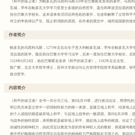
《和平的保卫者》为帕多瓦的马西利乌斯324年在巴黎匿名发表的著作。马西利乌斯
瓦城，早年在帕多瓦大学学习亚里士多德的自然哲学、盖伦和希波克拉底的医
担任巴黎大学校长。这本读来有滔滔论辩色彩的著作，论述和解释了尘世和平
对立的争执得以产生、阻止和消除的原因。在作者的观念中，城邦或国家的使
真理观念被守卫或储存，一个国家和城邦共同体才能在和平与安宁的存在中得
生活的人将获得充足的尘世生活，而如果没有和平与安宁，他们必将被剥夺这
作者简介
想性著作的特点，也能看出作者作为亚里士多德和《圣经》的忠实信徒的坚定
理性逻辑的立论，更多的还是驳论和批判，所以说它富有“滔滔论辩色彩”。作
帕多瓦的马西利乌斯，1275年左右出生于意大利帕多瓦城，早年在帕多瓦大
经院哲学的一些特点，又有从亚里士多德到西塞罗等古希腊、罗马思想家的观
克拉底的医学。随后前往巴黎大学学习法学，后来一度担任巴黎大学校长。后
1324年6月24日，他在巴黎匿名发表《和平的保卫者》。1342年左右去世。
陈广辉，北京大学哲学博士，苏州大学政治与公共管理学院哲学系副教授，研
政治哲学。
内容简介
《和平的保卫者》全书一共分为三论。第I论共19章，进行政治论证，用理性
明公民共体是尘世中一切强制性权力的唯一来源，是建立地上和平、结束地上
的个人或组织都是破坏地上和平、引起地上战争的一般原因。第II论共30章，
与战争的独特原因，表明教权是破坏地上和平、挑起地上战争的根源。论证了
劝诫性的精神权力，由此否定以教皇为首的所有神职人员的教权，彻底摧垮教
将中世纪晚期政治哲学理论与实践中的精神权力严格限制在天国之内。第III论