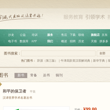
︱
沙龙
公益
培训
服务
︱
售后
下载
联络
旗舰店
京东
︱
电子书
数据库
APP
我们
︱
概述
招聘
历史
天猫
拼多多
图书搜索：
全部
热门图书：
辞源（第三版）
|
牛津高阶英汉双解词典
|
新华字典
|
图书
新书
常备
丛书
辑刊
和平的保卫者
平装
汉译世界学术名著丛书
¥99.00
定价：