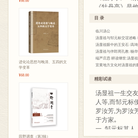
¥98.00
《牡丹亭》是
播到英、日、
目 录
本学刊为汤显
临川汤公
学、戏曲、文
汤显祖与邹元标交谊述略 
刊，收录论文
汤显祖眼中的王安石 /高琦
分为“临川汤公”
汤显祖与伴郎周孔教 /杨
端严庄悫 耕读继世:汤显祖
案”“学术动态
进化论思想与晚清、五四的文
宜黄地方文化对汤显祖的影
学变革
定程度上反映
文献文物
¥68.00
《汤显祖全集》笺注订补二
精彩试读
徐闻贵生书院沿革新考 /
汤显祖一生交友
儒家政治理念的再现——《
关于汤显祖被称为“汤比部
人等,而邹元标
艺文哲思
罗汝芳,为罗汝
情与梦:“牡丹亭”意象世界
于方家｡
汤显祖文人茶美学思想的研究
汤显祖戏曲创作中的诗歌特
一､邹元标其人
论汤显祖诗歌戏曲的共相 /
田野调查（第3辑）
邹元标(1551—