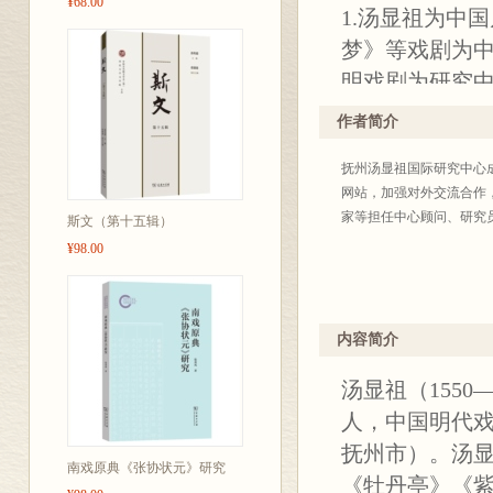
¥68.00
1.汤显祖为中
梦》等戏剧为
明戏剧为研究
撰写的专业学
作者简介
的比较研究、
抚州汤显祖国际研究中心成
2. 本辑从五
网站，加强对外交流合作
别安排在相应
家等担任中心顾问、研究
斯文（第十五辑）
同维度的深入展
¥98.00
祖的伴郎周孔教
颖对前些年发
的颇为艰深的文
内容简介
已经触及了《
汤显祖（155
等等。本辑的“
人，中国明代
先生，让我们
抚州市）。汤
解。
南戏原典《张协状元》研究
《牡丹亭》《紫