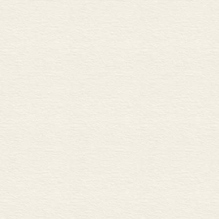
成号为“三君”｡
忠贤所忌,被迫
谥号忠介｡著有
《易谷通》《礼
邹元标从政名声
他办书院从事讲
师胡直是阳明学
《何善山先生文
义｡”邹元标对
爱读薛蠧的《读
正是在贵州悟道