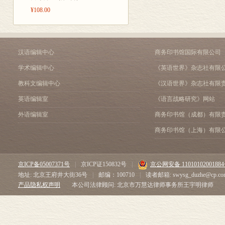
案头场上
¥108.00
从泰和胡直学,
潘之恒《情痴》漫论 /周
论梅兰芳表演艺术体系的来
欧阳德､罗洪先,
梅兰芳艺术生涯中的《游园
标中进士,观政
尽解汤郎意 梅舞展天穹—
汉语编辑中心
商务印书馆国际有限公司
家“丁忧守制”
浅谈梅兰芳重构汤显祖之《
学术编辑中心
《英语世界》杂志社有限
影响传播
帝以工作需要而
《紫箫记》和《紫钗记》古
教科文编辑中心
《汉语世界》杂志社有限
对｡十月十八日
论南曲谱收录《临川四梦》
英语编辑室
《语言战略研究》网站
夺情｡而二十四
《牡丹亭》中戏折在清宫
明清时期瓷绘戏曲《牡丹亭
锐,于是他又写
外语编辑室
商务印书馆（成都）有限
汤学学案
言有利社稷的人,
商务印书馆（上海）有限
我与昆曲及汤显祖研究——
成“进贤未广”,
学术动态
汤显祖研究资料目录索引(—
说他夺情不归,
京ICP备05007371号
|
京ICP证150832号
|
京公网安备 1101010200188
近十年抚州汤显祖研究述略
挽留;脱不幸遂
地址: 北京王府井大街36号
|
邮编：100710
|
读者邮箱: swysg_duzhe@cp.co
汤学大事记
产品隐私权声明
本公司法律顾问: 北京市万慧达律师事务所王宇明律师
步指出,张居正
稿约
言‘世有非常之
惟尽此五常之道