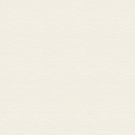
号于世曰我非常
现场看到吴中行
说:“此乞假疏
邹元标的奏章后
卫｡都匀卫在万
之学,学业大有
他又弹劾了礼部尚
宁宫火灾,邹元
下试自省,果无欲
省,加意培养｡
标是首辅申时行
行心怀憎恨,把
称病告退还乡｡
世,回家居丧｡
卿,升刑部右侍