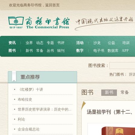
欢迎光临商务印书馆，
返回首页
资讯
︱
业界
动态
专题
书评
活动
︱
沙龙
公益
培训
图书
︱
新书
常备
丛书
辑刊
数字
︱
电子书
数据库
APP
图书搜索：
热门图书：
辞
《红楼梦》十讲
图书
新书
常备
布哈拉史
世界历史哲学讲演录：历史中的...
汤显祖学刊（第十二
利论
企业合规总论