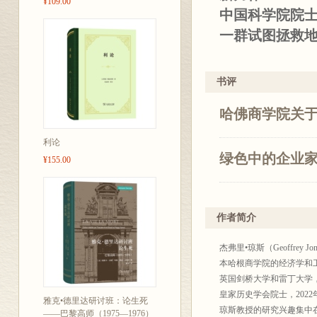
¥109.00
中国科学院院
一群试图拯救地
相关推荐：
书评
本书从全球史
哈佛商学院关
是一个很好的
步跃居全球前
利论
意义。新一轮
绿色中的企业
¥155.00
国家和发达国
——周孝信（
作者简介
究院名誉院长
本书以广阔的
杰弗里•琼斯（Geoffrey
提供了优秀借
本哈根商学院的经济学和
同因素影响，
英国剑桥大学和雷丁大学
皇家历史学会院士，202
迹，尤其是能
雅克•德里达研讨班：论生死
琼斯教授的研究兴趣集中
——巴黎高师（1975—1976）