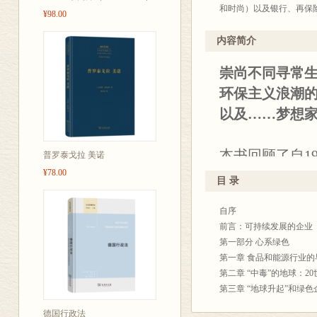
行业发展。我
和时尚）以及银行、再保
¥98.00
——李立浧（
耳其）企业史的文章，并
译者简介：
内容简介
琼斯教授是当
黄蕾，闽江学院海峡院学
与我们熟知的
崇尚不同寻常
委员，欧美同学会北欧零
些“怀抱企业可
林立强，福建师范大学社
环保主义浪潮
会企业史专业委员会副会
业家，讲述了这
以及……梦想
史研究，对于
——高超群（
本书回顾了自1
普罗泰戈拉 美诺
本书是采用非
¥78.00
段，从企业史
目 录
做系统、深入
建立并发展自
各国现代化的必
自序
食品、美容业
前言：可持续发展的企业
相吻合，对推
究范围涵盖世
第一部分 心系绿色
——兰日旭（
不同于传统企
第一章 食品和能源行业的
中心主任、教
第二章 “中毒”的地球：2
时，需要保持
第三章 “地球升起”和绿
这部力作值得所
力被当今国际
第四章 意料外的可持续
世纪以来西方
德国行政法