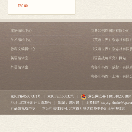
群体给予了充分
第二部分 绿色企业
¥69.00
的生动实践。
第五章 在拯救地球中获得
与创新精神：“
第六章 绿色环保机构的成
求“绿水青山”
为可持续发展开
第七章 绿色金融能否改变
——李勇（欧
界的历史根源。
第八章 绿色组织：政府与
汉语编辑中心
商务印书馆国际有限公司
第九章 企业环保主义与可
学术编辑中心
《英语世界》杂志社有限
第十章 结论
参考书目
★ “绿色品牌
教科文编辑中心
《汉语世界》杂志社有限
索引
丁美洲和美国
英语编辑室
《语言战略研究》网站
译后记
想的影响而非
外语编辑室
商务印书馆（成都）有限
式的怪异信仰
商务印书馆（上海）有限
新世界到来之
★“绿色企业家
京ICP备05007371号
|
京ICP证150832号
|
京公网安备 1101010200188
号。本书作者
地址: 北京王府井大街36号
|
邮编：100710
|
读者邮箱: swysg_duzhe@cp.co
(浪漫主义、素
产品隐私权声明
本公司法律顾问: 北京市万慧达律师事务所王宇明律师
的知识基础，也
昂贵代价。