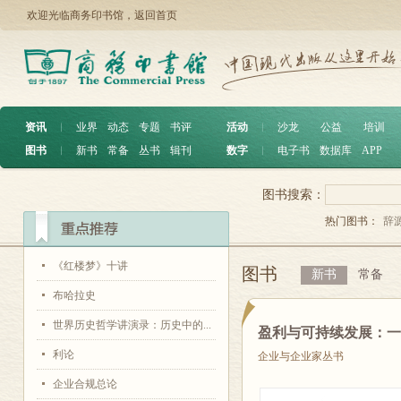
欢迎光临商务印书馆，
返回首页
资讯
︱
业界
动态
专题
书评
活动
︱
沙龙
公益
培训
图书
︱
新书
常备
丛书
辑刊
数字
︱
电子书
数据库
APP
图书搜索：
热门图书：
辞
《红楼梦》十讲
图书
新书
常备
布哈拉史
世界历史哲学讲演录：历史中的...
盈利与可持续发展：
利论
企业与企业家丛书
企业合规总论