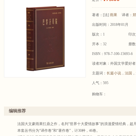
著者：
[法]
雨果
译者：
出版时间：2018年01月
版次：1
印次
开本：32
册数
ISBN：978-7-100-15693-6
读者对象：外国文学爱好者
主题词：
长篇小说
，
法国
，
人气：595
购物车：
编辑推荐
法国大文豪雨果扛鼎之作，名列“世界十大爱情故事”的浪漫爱情经典，超
本套丛书分为“译作卷”和“著作卷”，计30种，46卷。