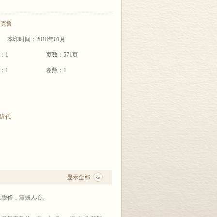
郑克鲁
本印时间：2018年01月
：1
页数：571页
：1
卷数：1
近代
显示全部
凡脱俗，震撼人心。