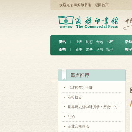
欢迎光临商务印书馆，
返回首页
资讯
︱
业界
动态
专题
书评
活动
图书
︱
新书
常备
丛书
辑刊
数字
《红楼梦》十讲
布哈拉史
世界历史哲学讲演录：历史中的...
利论
企业合规总论