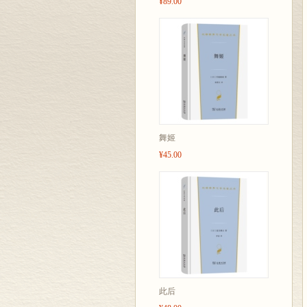
¥89.00
舞姬
¥45.00
此后