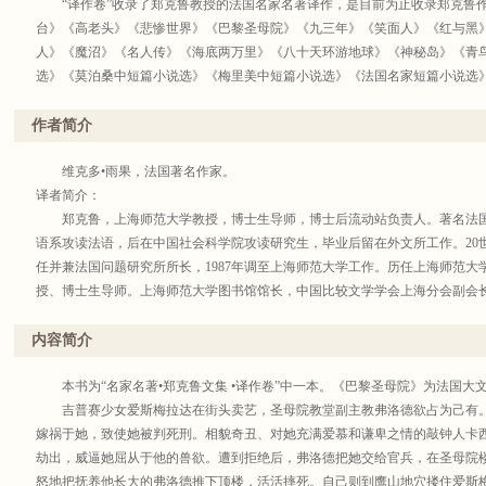
“译作卷”收录了郑克鲁教授的法国名家名著译作，是目前为止收录郑克鲁作
台》《高老头》《悲惨世界》《巴黎圣母院》《九三年》《笑面人》《红与黑
人》《魔沼》《名人传》《海底两万里》《八十天环游地球》《神秘岛》《青
选》《莫泊桑中短篇小说选》《梅里美中短篇小说选》《法国名家短篇小说选
博一家》，以及《第二性》（上海译文出版社出版），等等法国名家名著翻译版。
“著作卷”包括：《法国文学史》《法国诗歌史》《现代法国小说史》《法国经
作者简介
种，8卷。
维克多•雨果，法国著名作家。
译者简介：
郑克鲁，上海师范大学教授，博士生导师，博士后流动站负责人。著名法国
语系攻读法语，后在中国社会科学院攻读研究生，毕业后留在外文所工作。20
任并兼法国问题研究所所长，1987年调至上海师范大学工作。历任上海师范
授、博士生导师。上海师范大学图书馆馆长，中国比较文学学会上海分会副会
理事，上海翻译家协会副会长、中国外国文学学会理事，中国法国研究会副会
国文学研究会理事。1987年曾获法国政府教育勋章。1958年开始发表作品。1
内容简介
文学论集》、《繁花似锦——法国文学小史》、《雨果》、《情与理的王国—
《现代法国小说史》、《法国文学史》(合作)，译著《蒂博一家》、《康素爱萝》
本书为“名家名著•郑克鲁文集 •译作卷”中一本。《巴黎圣母院》为法国大
法国爱情诗选》、《法国抒情诗选》、《巴尔扎克短篇小说选》、《家族复仇》([
吉普赛少女爱斯梅拉达在街头卖艺，圣母院教堂副主教弗洛德欲占为己有。
仲马著)、《基度山恩仇记》([法]大仲马著)、《沙漠里的爱情》、《魔沼》
嫁祸于她，致使她被判死刑。相貌奇丑、对她充满爱慕和谦卑之情的敲钟人卡
文学作品提要》、《法国文学译丛》、《外国文学史》、《外国文学作品选》
劫出，威逼她屈从于他的兽欲。遭到拒绝后，弗洛德把她交给官兵，在圣母院
短篇小说精选序》获上海1986年-1993年社会优秀成果论文二等奖，《法国文学
怒地把抚养他长大的弗洛德推下顶楼，活活摔死。自己则到鹰山地穴搂住爱斯