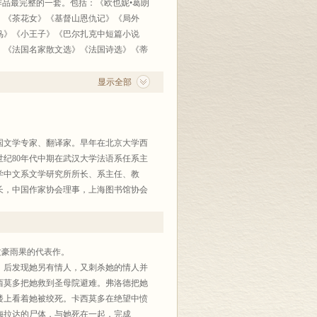
品最完整的一套。包括：《欧也妮•葛朗
》《茶花女》《基督山恩仇记》《局外
鸟》《小王子》《巴尔扎克中短篇小说
》《法国名家散文选》《法国诗选》《蒂
计25种，38卷。
典文学研究》《普鲁斯特研究》，计5
显示全部
文学专家、翻译家。早年在北京大学西
世纪80年代中期在武汉大学法语系任系主
大学中文系文学研究所所长、系主任、教
长，中国作家协会理事，上海图书馆协会
长，中国法国文学研究会副会长，中国外
984年加入中国作家协会。著有专著《法国
—法国文学评论集》、《法国诗歌史》、
([法]乔治•桑著)，《失恋者之歌——
文豪雨果的代表作。
法]巴尔扎克著)、《茶花女》([法]小
后发现她另有情人，又刺杀她的情人并
、《雨果散文》、《卡夫卡》，主编《外国
西莫多把她救到圣母院避难。弗洛德把她
、《外国现代派作品选》等。《法国古今
楼上看着她被绞死。卡西莫多在绝望中愤
史》(上、中卷)获1994年中国社科院科研
梅拉达的尸体，与她死在一起，完成