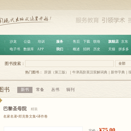
︱
沙龙
公益
培训
服务
︱
售后
下载
联络
旗舰店
京东
︱
电子书
数据库
APP
我们
︱
概述
招聘
历史
天猫
拼多多
图书搜索：
全部
热门图书：
辞源（第三版）
|
牛津高阶英汉双解词典
|
新华字典
|
图书
新书
常备
丛书
辑刊
巴黎圣母院
精装
名家名著•郑克鲁文集•译作卷
¥75.00
定价：