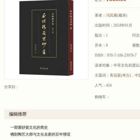
著者：
冯其庸
(藏录)
出版时间：2024年01月
版次：1
印次
开本：8
册数
ISBN：978-7-100-23079-7
读者对象：中等文化程度以
主题词：
青花瓷(考古)
，
中
人气：424
分享到：
购物车：
编辑推荐
一部紫砂壶文化的简史
镌刻陶艺大师与文化名家的百年情谊