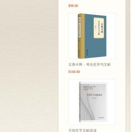
¥98.00
古典今释：考论史学与文献
¥168.00
方块壮字文献选读