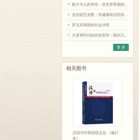
权力与人的本性：历史世界观的...
去往廷巴克图：穿越撒哈拉的非...
罗马共和国的社会冲突
大变革时代的历史哲学：面向21...
更 多
相关图书
汉语与中国传统文化 （修订
本）