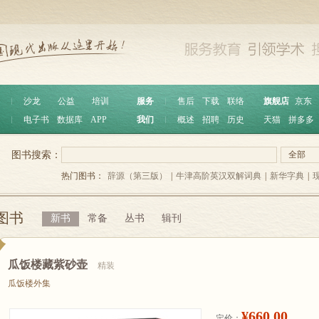
︱
沙龙
公益
培训
服务
︱
售后
下载
联络
旗舰店
京东
︱
电子书
数据库
APP
我们
︱
概述
招聘
历史
天猫
拼多多
图书搜索：
全部
热门图书：
辞源（第三版）
|
牛津高阶英汉双解词典
|
新华字典
|
图书
新书
常备
丛书
辑刊
瓜饭楼藏紫砂壶
精装
瓜饭楼外集
¥660.00
定价：