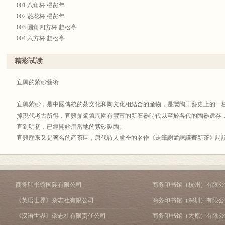
我的藏品中，有幾把是高振宇做的，特别是那把大匏瓜壺，靈動而書卷氣，儒
此事一時傳爲紫砂佳話。實際上這壺上還銘刻着一段當時中蘇復交的友好史話
001 八角杯 楊彭年
質。這是我藏的紫砂三大件之一。
這把壺在京展出過，凡見到的人，無不高度稱贊周桂珍的壺藝和徐秀棠的刻工
002 菱花杯 楊彭年
我的紫砂藏品中，最奪人眼目的是秀棠大師給我做的紫砂大畫筒，口徑約三十
已事過三十年，李一氓老及其他兩位俱已作古，就連當時蘇方主要參加談判的
003 圓角四方杯 趙松亭
怕是空前的杰作，我把它視同拱璧。
出，特將這一段紫砂佳話公之於衆，藉以懷念故去的諸友和李一氓老。
004 六方杯 趙松亭
還有周桂珍給我做的那把特大曼生提梁，那是壺件中的極品，即使是曼生來看
本書除叙跋及所附詩、文爲我所作外，有關紫砂壺的作者、刻者、壺件的評析
005 委角六方杯 趙松亭
我平生的紫砂交游，都印刻在這些藝術品上，這都是傳世之作，因此我的紫砂
所作。所以，特此説明并致謝。
006 曼生銘高虚扁壺 維 松
精彩试读
本書的砂壺攝影都是汪大剛兄的精心杰作，若無此高妙攝影，則讀者無從鑒賞
二〇一三年十二月十五日夜於瓜飯樓，時年九十又一
007 杮竹提梁壺 范大生
攝影可以妙合無間，故特爲奉告讀者。
008 菱花綫圓壺 馮桂林
宜興的紫砂藝術
二〇一三年七月二十四日，寬堂九十又一於瓜飯樓
009 綫圓壺 汪寶根
010 傳爐壺 文 耀
宜興紫砂，是中國傳統的茶文化和陶文化相結合的産物，是製陶工藝史上的一
011 綫圓壺
據現代考古所得，宜興鼎蜀鎮周圍有豐富的新石器時代以至於各代的陶器遺存
012 集玉壺 高海庚
直到明初，已經開始用當地的紫砂製陶。
013 追月壺 高海庚
宜興歷來又是著名的産茶區，唐代詩人盧仝的名作《走筆謝孟諫議寄新茶》詩
014 均玉方壺 周桂珍
花。』陽羨就是宜興的古稱，此詩下半部分描寫喝茶的豪興：
015 大曼生提梁壺 周桂珍
一碗喉吻潤。兩碗破孤悶。
016 大彬如意壺 周桂珍
三碗搜枯腸，唯有文字五千卷。
017 聯璧壺 周桂珍
四碗發輕汗，平生不平事，盡向毛孔散。
商务印书馆国际有限公司
商务印书馆（杭州）有限公
018 曼生提梁壺 周桂珍
五碗肌骨清。六碗通仙靈。
《英语世界》杂志社有限公司
商务印书馆（深圳）有限公
019 梅花提梁壺 周桂珍
七碗吃不得也，唯覺兩腋習習清風生。
020 掇球壺 周桂珍
這一段文字，已成爲描寫飲茶的千古名句，殊不知它恰好是描寫飲陽羨茶的，
《汉语世界》杂志社有限责任公司
商务印书馆（太原）有限公