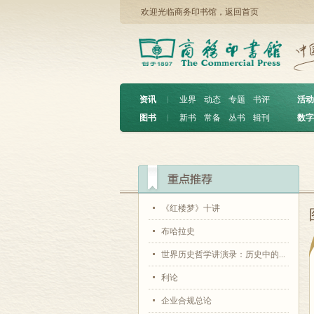
欢迎光临商务印书馆，
返回首页
资讯
︱
业界
动态
专题
书评
活动
图书
︱
新书
常备
丛书
辑刊
数字
《红楼梦》十讲
布哈拉史
世界历史哲学讲演录：历史中的...
利论
企业合规总论