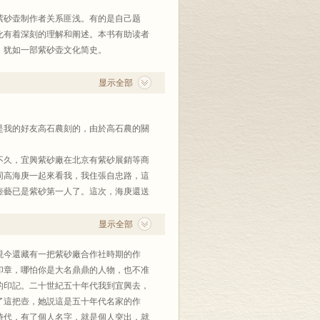
紫砂壶制作者关系匪浅。有的是自己题
化有着深刻的理解和阐述。本书有助读者
，犹如一部紫砂壶文化简史。
显示全部
是我的好友高石農刻的，由於高石農的關
不久，宜興紫砂廠在北京有紫砂展銷等商
同高海庚一起來看我，我住張自忠路，這
壺藝已是紫砂第一人了。這次，海庚還送
周桂珍做的小方壺，我纔知道他夫人也是
显示全部
我經常有機會到南方去，每去，我總要到
現今還藏有一把紫砂廠合作社時期的作
大損失，幸而他的紫砂藝術，也是顧老的
印章，哪怕你是大名鼎鼎的人物，也不准
的印記。二十世紀五十年代我到宜興去，
，右手執筆書寫，開始是爲周桂珍題壺，
了這把壺，她説這是五十年代名家的作
得到了他們不少饋贈，桂珍還特意爲我做
時代，有了個人名字，就是個人突出，就