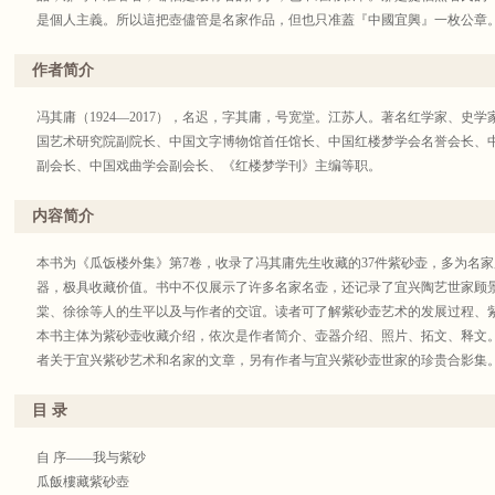
了不少把壺。周桂珍現在已是紫砂藝術的『雙大師』，是顧景洲以後的第一人
是個人主義。所以這把壺儘管是名家作品，但也只准蓋『中國宜興』一枚公章
紫砂刻字最好的是徐秀棠，我寫的不少壺都是他刻的。他刻的壺燒好填墨後，
爲時代的見證。
迹一樣。當然，他的更高成就是他的紫砂人物雕塑，那是開拓了紫砂雕塑的新
這本書裏收的一些紫砂名作，還有一些要向讀者説明的，我那把曼生壺，壺蓋
作者简介
前，雖也有紫砂雕塑，都還是游戲之作，遣興而已，從未被當作專項來從事創
壺不是楊彭年做的，比楊彭年的好得多。當時他未説下去，後來知道，當時爲
藝術。秀棠也榮獲了『大師』的稱號。
顧老的意思是説這是另一位比楊彭年水平更高的人爲陳曼生做的。但『維松』
冯其庸（1924—2017），名迟，字其庸，号宽堂。江苏人。著名红学家、史
紫砂上刻字的還有譚泉海，也是一流的功力，我寫的壺有一部分是他刻的。
我另有一把綫圓壺，是汪寶根的杰作。據説汪寶根製壺，自守極嚴，凡做得不
国艺术研究院副院长、中国文字博物馆首任馆长、中国红楼梦学会名誉会长、
宜興紫砂中的『花貨』，即摹寫果蔬之類實物形象的作品。當時年齡最大的作
藏的這把壺，曾經名家品評，均推爲典範之作。還有一把馮桂林的菱花壺，其
副会长、中国戏曲学会副会长、《红楼梦学刊》主编等职。
蓉已去世，汪寅仙後來也獲得了『大師』的稱號。
有友人用相機拍攝放大，其上下綫條凹凸交錯，儘管一小半在壺蓋上，一大半
顧景洲先生後來改名『景舟』，他創作極嚴，一年只做幾把壺，每把壺做完後
上下綫條只是一根綫，分不出上下截。這種手工的絶藝，允稱絶活，所以我一
内容简介
到他去世時，缸裏還有幾把已做好、未看够、未曾燒製的壺。
從當代的紫砂大師中，我極賞周桂珍，前面序言裏提到她給我做特大曼生提梁
顧景舟大師以他的成就，成爲紫砂史上劃時代的人物。在此之前的紫砂壺，其
藏，一把爲我收藏。當時正值我於一九八四年十二月末，奉國務院外交部、文
本书为《瓜饭楼外集》第7卷，收录了冯其庸先生收藏的37件紫砂壶，多为名
的高度。其内在原因是他更具有文化素質。他在早期常與吴湖帆交往，現在還
得堡）鑒定《石頭記》抄本，擔任專家組組長和中方發言人，蘇聯的《石頭記
器，极具收藏价值。书中不仅展示了许多名家名壶，还记录了宜兴陶艺世家顾
在看來，比他晚年的創作又有些差距了。
做了結論性的發言，肯定了這個抄本，因此與蘇方達成了聯合出書協議。李一
棠、徐徐等人的生平以及与作者的交谊。读者可了解紫砂壶艺术的发展过程、
喜歡紫砂的人都推崇陳曼生的壺，其實陳曼生并不會製壺，他只是題字。他題
合出書協議的簽訂，實際上是重開了中蘇政治對話的新局面。李一氓先生爲此
本书主体为紫砂壶收藏介绍，依次是作者简介、壶器介绍、照片、拓文、释文
藝并不是絶頂的。我有一把曼生壺，顧老晚年來京時鑒定過，他説這把曼生壺
是小組成
者关于宜兴紫砂艺术和名家的文章，另有作者与宜兴紫砂壶世家的珍贵合影集
現在，顧老的繼承人，自然就落到了周桂珍。這是純客觀的自然選擇，不是炒
員）三人，詩云：『泪墨淋漓假亦真。紅樓夢覺過來人。瓦燈殘醉傳雙玉，鼓
做了一把壺，我用來泡茶，無意之間，拿起壺蓋，把一壺茶都提起來了，我萬
里識家門。老夫無意評脂硯，先告西山黄葉村。』我收到李老給我親筆手書的
目 录
高境界，因爲這是古人傳下來鑒證紫砂壺精良程度的最高標準。上面所説的我
云：『世事從來假复真。大千俱是夢中人。一鐙如豆拋紅泪，百口飄零繫紫城
可證周桂珍的壺藝早已達到古人最高的標準。我把這個情况告訴周桂珍，她説
生也是多情者，白酒三杯吊舊村。』此詩隨即抄奉李一氓先生。這時，恰好周
自 序——我与紫砂
給人了，自己没用過，也就不知道有這個效果了。
出，我正在此時到宜興，幸運地得了最後一把。我立即把我奉和李一氓老的上
瓜飯樓藏紫砂壺