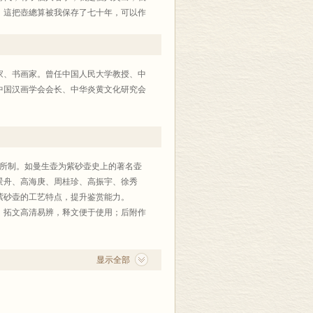
。
。這把壺總算被我保存了七十年，可以作
稍遠一點看，就同我剛寫在紫砂壺上的墨
天地，他是這一領域的創始人。在這之
上的款爲『維松』。顧景舟曾説過，這把
作。從徐秀棠開始，有了紫砂雕塑的專項
陳曼生製壺的，并非只有楊彭年一人，故
是何人，我一直未能考查出來。
学家、书画家。曾任中国人民大学教授、中
滿意的，寧可把它毁了，也不讓傳世。我
中国汉画学会会长、中华炎黄文化研究会
者是蔣蓉，與周桂珍同輩的是汪寅仙，蔣
花瓣上下綫條準確，無絲毫差錯。最近，
在壺身上，而壺蓋圓轉自如，停下來依然
要反復看幾個月，纔拿去燒製。所以，直
直珍藏着它。
，當時共做了三把，一把爲南京博物院收
藝術水準和製作的工細，從來未達到這樣
化部之特派，去蘇聯列寧格勒（今稱聖彼
家所制。如曼生壶为紫砂壶史上的著名壶
有一把吴湖帆爲他題的壺。但這把壺，現
》抄本經過我們鑒定後，由我代表鑒定組
景舟、高海庚、周桂珍、高振宇、徐秀
氓先生是全面策成此事者，蘇、我兩方聯
紫砂壶的工艺特点，提升鉴赏能力。
字的壺大都是楊彭年做的，而楊彭年的壺
大喜，寫詩贈我和李侃、周汝昌（後二位
。拓文高清易辨，释文便于使用；后附作
藝術極高，絶不是楊彭年做的。
。
作出來的。舉個事實，前些年，桂珍爲我
擔新鈔叫九城。價重一時傾域外，冰封萬
萬没有想到這把壺的精密程度會達到如此
詩稿後，立即次其原韵，敬賀一首。詩
显示全部
藏的那把曼生壺，也能做到以蓋提壺。這
。寶玉通靈歸故國，奇書不脛出都門。小
她做好了壺，自己覺得滿意了，燒好後就
桂珍製成此特大曼生提梁，而且兩把已定
述七律，寫在了壺上，由秀棠爲我刻寫。