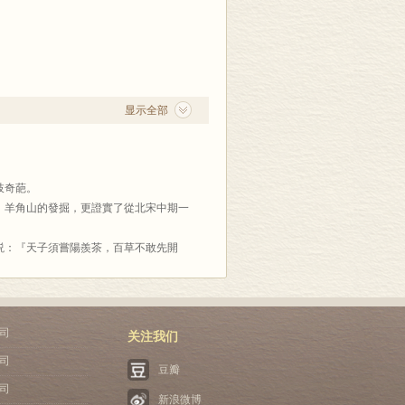
雅大方，真正表現了紫砂本身的文化素
。
。以上一段特殊内情，我從未公布過。今
多厘米，形如竹筒，在紫砂藝術中，這恐
李福清、孟列夫也已作古。我趁此書之
了，也絶想不到有這樣的大器。
等文字均爲我的助手高海英廣集前人資料
情誼也會隨着這些名器傳之久遠。
显示全部
這些名壺的神韵，所以本書的砂壺原器與
枝奇葩。
，羊角山的發掘，更證實了從北宋中期一
説：『天子須嘗陽羨茶，百草不敢先開
司
关注我们
司
豆瓣
由此可見陽羨茶聲名之高。
司
新浪微博