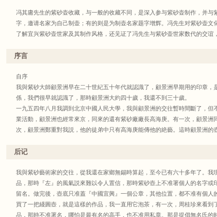
冯其庸先生的紫砂壶收藏，与一般的收藏不同，是深入参与紫砂壶制作，并与
字，邀请名家为自己制壶；有的则是为制壶名家题字增辉。冯先生对紫砂壶文
了解宜兴紫砂壶世家及其制作风格，还见证了冯先生与紫砂壶世家数代的交谊
序言
自序
我與紫砂大師顧景洲早在二十世紀五十年代就認識了，顧景洲早期用的印章，
係，我們很早就認識了，那時顧景洲大約四十歲，我還不到三十歲。
一九五四年八月我調到北京中國人民大學，我與顧景洲的交往暫時間斷了，但
業活動，顧景洲也經常來京，同來的還有紫砂廠廠長高海庚。有一次，顧景洲
次，顧景洲鄭重對我説，他的徒弟中只有高海庚能傳他的絶藝。這時顧景洲的
我一把
他做的壺。海庚爲人樸誠信厚，我們一見如故。之後，海庚又送我一把他夫人
后记
製壺高手。
後來，我又認識了紫砂雕塑藝術大家徐秀棠。二十世紀七十年代到八十年代，
我與紫砂藝術家的交往，從我還在家鄉無錫時算起，至今已有六十多年了。我
宜興丁山去看顧老和海庚。不幸海庚突然患心臟病去世了，這是紫砂藝術的一
品，那時『左』的風氣説來難以令人置信，那時紫砂壺上不准署個人的名字或
紫砂藝術，由他的夫人周桂珍繼承并發揚了。
留名。做完後，壺底只准蓋『中國宜興』一個公章，其他位置，都不准有個人
那時，我每次去丁蜀鎮，都爲他們題紫砂壺，我是直接寫在壺上的，左手拿壺
買了一把綫圓壺，就是這樣的作品，我一直用它泡茶，有一次，周桂珍來看到
後來被大家看見了，就都來要我題壺，幾乎一寫就是半天或一整天。因此我也
品，那時不准署名，哪怕是最有名的高手，也不准用私章。那是提倡無名氏的