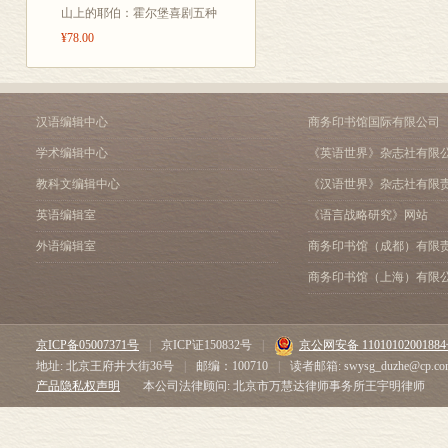
山上的耶伯：霍尔堡喜剧五种
¥78.00
汉语编辑中心
商务印书馆国际有限公司
学术编辑中心
《英语世界》杂志社有限
教科文编辑中心
《汉语世界》杂志社有限
英语编辑室
《语言战略研究》网站
外语编辑室
商务印书馆（成都）有限
商务印书馆（上海）有限
京ICP备05007371号
|
京ICP证150832号
|
京公网安备 1101010200188
地址: 北京王府井大街36号
|
邮编：100710
|
读者邮箱: swysg_duzhe@cp.co
产品隐私权声明
本公司法律顾问: 北京市万慧达律师事务所王宇明律师