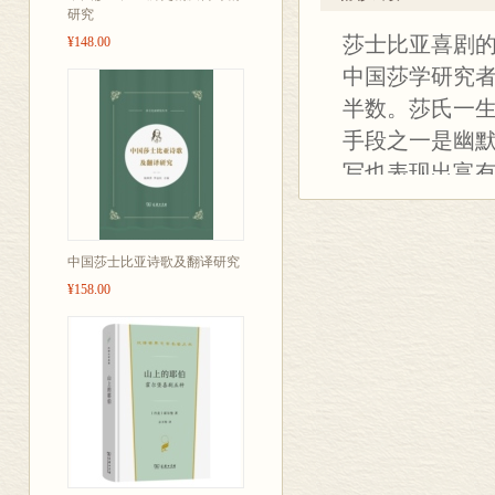
研究
人神共舞：莎士比亚喜剧
莎士比亚喜剧
歇洛克
¥148.00
《威尼斯商人》——冲突
中国莎学研究
论莎士比亚的《威尼斯商
半数。莎氏一
夏洛克女儿的财富——“后
手段之一是幽
《威尼斯商人》中的法律
谈《仲夏夜之梦》
写也表现出富有
编剧者的梦魇：戏谈《仲
笑”。“它产生
简论《终成眷属》
辛辣，充满着
情趣无穷的《驯悍记》
漫谈《驯悍记》及其他
中国莎士比亚诗歌及翻译研究
情，这就是莎
莎士比亚的《一报还一报
¥158.00
谊，赞扬个性
《特洛伊罗斯与克瑞西达
物性格刻画生
《温莎的风流娘们儿》创
两相对照层层铺垫——莎
丰富，幻想奇
试论《维洛那二绅士》在
么分明，因此它
洋溢、富于浪
界。