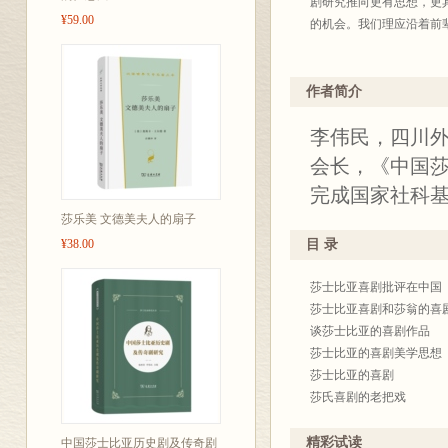
剧研究推向更有思想，更
¥59.00
的机会。我们理应沿着前
作者简介
李伟民，四川
会长，《中国莎
完成国家社科基
莎乐美 文德美夫人的扇子
¥38.00
目 录
莎士比亚喜剧批评在中国
莎士比亚喜剧和莎翁的喜
谈莎士比亚的喜剧作品
莎士比亚的喜剧美学思想
莎士比亚的喜剧
莎氏喜剧的老把戏
莎士比亚喜剧中悲剧因素
“犯规”的乐趣——论莎剧
精彩试读
中国莎士比亚历史剧及传奇剧