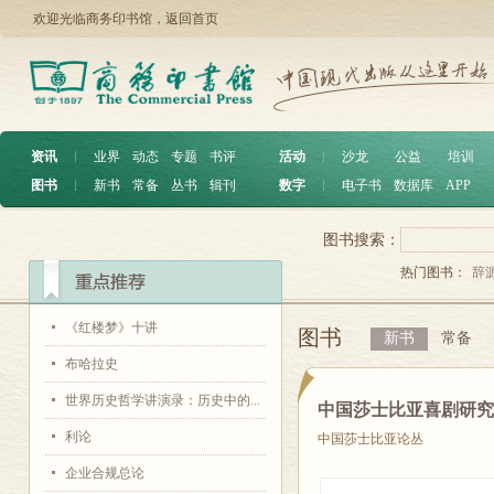
欢迎光临商务印书馆，
返回首页
资讯
︱
业界
动态
专题
书评
活动
︱
沙龙
公益
培训
图书
︱
新书
常备
丛书
辑刊
数字
︱
电子书
数据库
APP
图书搜索：
热门图书：
辞
《红楼梦》十讲
图书
新书
常备
布哈拉史
世界历史哲学讲演录：历史中的...
中国莎士比亚喜剧研
利论
中国莎士比亚论丛
企业合规总论