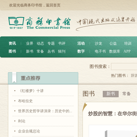
欢迎光临商务印书馆，
返回首页
资讯
︱
业界
动态
专题
书评
活动
︱
沙龙
公益
培训
图书
︱
新书
常备
丛书
辑刊
数字
︱
电子书
数据库
APP
图书搜索：
热门图书：
辞
《红楼梦》十讲
图书
新书
常备
布哈拉史
世界历史哲学讲演录：历史中的...
炒股的智慧：在华尔
利论
企业合规总论