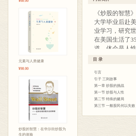
¥68.00
虽然股票业也有大小“鳄
拿了再说；（5
展。长期而言，投资股票
《炒股的智慧
卖股票。
金融是庞大的行业，影响
大学毕业后赴
第五章“华尔街
度写，很不容易决定。我如
大厚本子。这本书写的都
业学习，研究
这些原则是炒
了错误以后，或多或少地
在美国生活了3
因，一般炒股
犯错并不可怕，可怕的是
道，体会是人
莫、施瓦格这
无论想在什么行业成功，
样在炒股中做到这些。
是从人性的角
第六章“从有招
目 录
元素与人类健康
我在美国生活了35年，
的恐惧、希望
望这三个炒股
国际金融，研究过世界各
¥98.00
引言
到自己知道应
的投资心态。
都不怕的一技之长。
引子 三则故事
这本书没有任何理论和公
《炒股的智慧
第七章“抓住大
第一章 炒股的挑战
则，我都没少付学费，我
是一本长期畅销
达的土地，20
第一节 炒股与人性
有些人把炒股当成投资，有些
第二节 特殊的赌局
几年的诸多感
总结了疯狂投
们称我是投机客，赚了些
第三节 一般股民何以失败
到尾做的是同样的事。”
己对一些炒股
第八章“善战者
第二章 股票分析的基本知
在股市偶尔赚点钱很容易
风险，首先要
第一节 价值分析的基本知
为它能够给入行者提供不
第二节 技术分析的基本知
晰的思路。
股这行的特点是入行极其
炒股的智慧：在华尔街炒股为
第三节 股票分析之我见
生的体验
旦成功地入了行，你以后