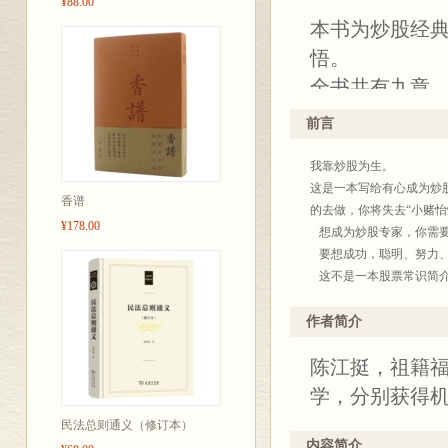
¥88.00
本书为炒股经典
悟。
全书共有九章
第一章“炒股的
前言
急、自以为是
我靠炒股为生。
第二章“股票分
这是一本写给有心成为炒
的基本知识和
香谱
的去做，你将失去“小赌怡
¥178.00
第三章“成功的
想成为炒股专家，你需要
要想成功，聪明、努力、
运用资金管理
这不是一本股票常识简介
出现时及时退
把钱押进股市，你不可能
甘于孤独，耐
话说回来，虽然这本书是
作者简介
如果你具有炒股成功所需
第四章“何时买
陈江挺，祖籍福
必须承认，炒股只能算是
走向这三个买
卖，筹集资金用来扩大生
学，分别获得
等技术指标，
利有亏损，股价的反应就
民法总则通义（修订本）
英雄豪杰都来一展身手
（1）注意危险
内容简介