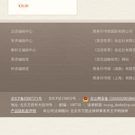
第九章“和炒手
第四节 什么是合理的价位
有些一入股市便捞了几个
¥26.00
段、久赌必赢
第三章 成功的要素
时“借”给你的，迟早会
第一节 把握投机原理
些问题。
它留下来。这本书将教你
第二节 资金管理（怎样在
对还未入行的人来说，炒
第三节 认识投票的正常运
汉语编辑中心
商务印书馆国际有限公司
赚钱的经历；亏钱时，你
第四节 成功投资者所具有
解决这些问题的答案。
学术编辑中心
《英语世界》杂志社有限
第四章 何时买股票 何时
要在炒股这行成功并没有
第一节 何时买股票
教科文编辑中心
《汉语世界》杂志社有限
会在股市露一手。至今我
第二节 何时卖股票
股票不是上就是下，否则
英语编辑室
《语言战略研究》网站
第三节 定位好方法，持之
多么复杂，而在于人本身
外语编辑室
商务印书馆（成都）有限
第四节 人为操纵的赌局
第五章 华尔街的家训
商务印书馆（上海）有限
第一节 华尔街的家训
第二节 大师论炒股
第三节 顺势而行
京ICP备05007371号
|
京ICP证150832号
|
京公网安备 1101010200188
第六章 从有招迈向无招
地址: 北京王府井大街36号
|
邮编：100710
|
读者邮箱: swysg_duzhe@cp.co
——怎样在心理上建
产品隐私权声明
本公司法律顾问: 北京市万慧达律师事务所王宇明律师
第一节 炒股成功的心理障
第二节 心理训练
第七章 抓住大机会