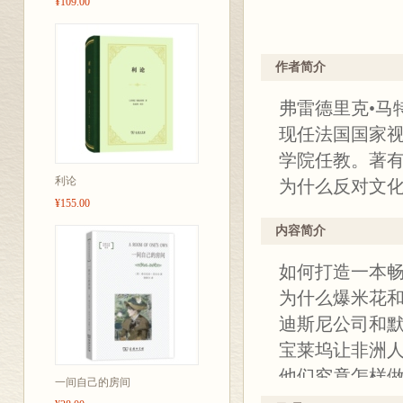
¥109.00
作者简介
弗雷德里克•马
现任法国国家
学院任教。著
利论
为什么反对文
¥155.00
内容简介
如何打造一本
为什么爆米花
迪斯尼公司和
宝莱坞让非洲
他们究竟怎样
一间自己的房间
为什么瓦隆人