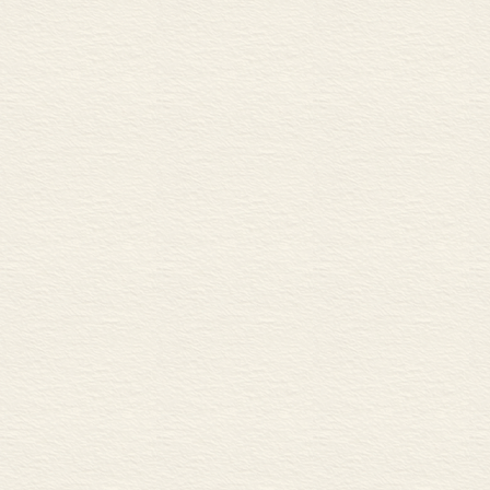
第十一章 迷失东京
酷日本
漫画——全球性的传媒
日本流行音乐和韩国流行
第十二章 剧集、斋月连
诸多版本的战役
斋月连续剧
征服美洲的电视连续剧（
第十三章 迈阿密——拉
“雷鬼团结了拉美大众”
拉丁美洲
第十四章 半岛电视台如
半岛电视台卡塔尔总部
新闻加娱乐模式
影像之战
阿拉伯卫视(沙特人)正在
真理之河
南方电视台
“在以色列拜访你之前，先
第十五章 沙漠中的媒体王