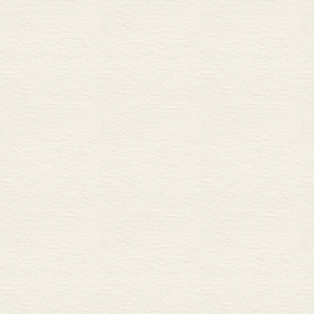
黎巴嫩的音乐、迪拜的电
沙漠中的好莱坞
第十六章 欧洲的反主流文
虚假的成功——欧洲电子
中欧的泛斯拉夫文化？
欧洲文化的黎巴嫩现象
伦敦与巴黎——非洲音乐
欧洲、亚洲与阿拉伯世界
结论
词汇表
资料来源
鸣谢