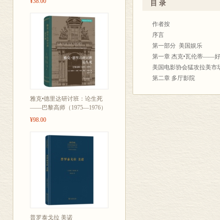
¥38.00
目 录
为什么美国的
作者按
为什么穆斯林
序言
异曲同工而又
第一部分 美国娱乐
为了回答这些
第一章 杰克•瓦伦蒂――
美国电影协会猛攻拉美市
各大娱乐都会
第二章 多厅影院
之道，追踪五
从汽车露天影院到多厅影
拉以南的非洲，
雅克•德里达研讨班：论生死
当爆米花的销售成为一种
——巴黎高师（1975—1976）
从近郊到远郊
墨西哥总部，
¥98.00
当可口可乐收购哥伦比亚
让人着迷又令
第三章 电影制片公司――
然爆发。位于
《玩具总动员》和《狮子
米拉麦克斯和梦工厂――
乐领域里的新
第四章 新时代的好莱坞
度、巴西和阿
“电影制片公司就是银行”
互相角逐。
“我们并未给《蜘蛛侠》开
《主流》讲述
市场营销，或赶进影院
工会的垄断
该如何取悦世
普罗泰戈拉 美诺
第五章 包括《夺宝奇兵