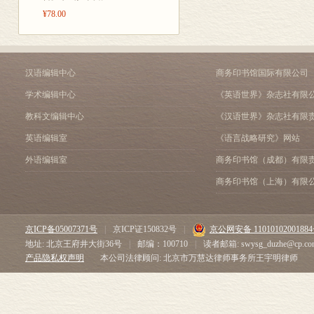
无关乎艺术，
“我们才是电影内容的创作
¥78.00
秘密经纪人
第六章 流行音乐的发明
“MP3大获全胜，但它不属
汉语编辑中心
商务印书馆国际有限公司
“越是时髦的音乐就越赚钱
纳什维尔――美国的另一
学术编辑中心
《英语世界》杂志社有限
音乐电视台
教科文编辑中心
《汉语世界》杂志社有限
第七章 宝琳、蒂娜以及奥
蒂娜•布朗――文化新闻
英语编辑室
《语言战略研究》网站
奥普拉品牌
外语编辑室
商务印书馆（成都）有限
新评论
商务印书馆（上海）有限
第八章 南加州大学——电
研究与开发
文化多样性
京ICP备05007371号
|
京ICP证150832号
|
京公网安备 1101010200188
第二部分 世界文化战争
地址: 北京王府井大街36号
|
邮编：100710
|
读者邮箱: swysg_duzhe@cp.co
第九章 功夫熊猫——好莱
产品隐私权声明
本公司法律顾问: 北京市万慧达律师事务所王宇明律师
中国的电影审查机构
香港——亚洲的好莱坞
第十章 宝莱坞如何征战好
新宝莱坞