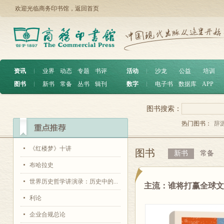
欢迎光临商务印书馆，
返回首页
资讯
︱
业界
动态
专题
书评
活动
︱
沙龙
公益
培训
图书
︱
新书
常备
丛书
辑刊
数字
︱
电子书
数据库
APP
图书搜索：
热门图书：
辞
《红楼梦》十讲
图书
新书
常备
布哈拉史
世界历史哲学讲演录：历史中的...
主流：谁将打赢全球
利论
企业合规总论