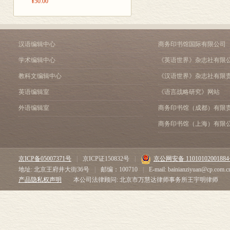
¥50.00
汉语编辑中心
商务印书馆国际有限公司
学术编辑中心
《英语世界》杂志社有限
教科文编辑中心
《汉语世界》杂志社有限
英语编辑室
《语言战略研究》网站
外语编辑室
商务印书馆（成都）有限
商务印书馆（上海）有限
京ICP备05007371号
|
京ICP证150832号
|
京公网安备 1101010200188
地址: 北京王府井大街36号
|
邮编：100710
|
E-mail: bainianziyuan@cp.com.c
产品隐私权声明
本公司法律顾问: 北京市万慧达律师事务所王宇明律师