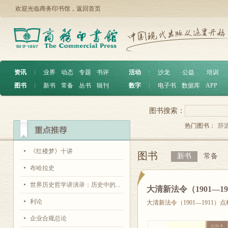
欢迎光临商务印书馆，
返回首页
资讯
︱
业界
动态
专题
书评
活动
︱
沙龙
公益
培训
图书
︱
新书
常备
丛书
辑刊
数字
︱
电子书
数据库
APP
图书搜索：
热门图书：
辞
《红楼梦》十讲
图书
新书
常备
布哈拉史
世界历史哲学讲演录：历史中的...
大清新法令（1901—1
利论
大清新法令（1901—1911）
企业合规总论