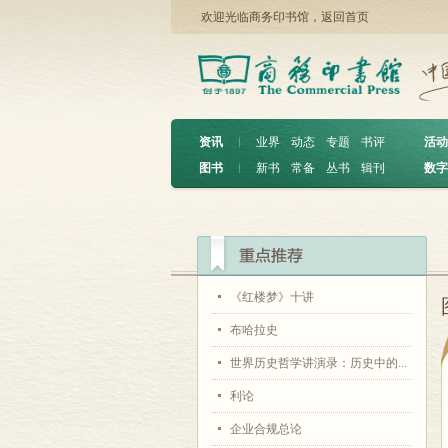
欢迎光临商务印书馆，
返回首页
资讯
︱
业界
动态
专题
书评
活动
图书
︱
新书
常备
丛书
辑刊
数字
《红楼梦》十讲
布哈拉史
世界历史哲学讲演录：历史中的...
利论
企业合规总论