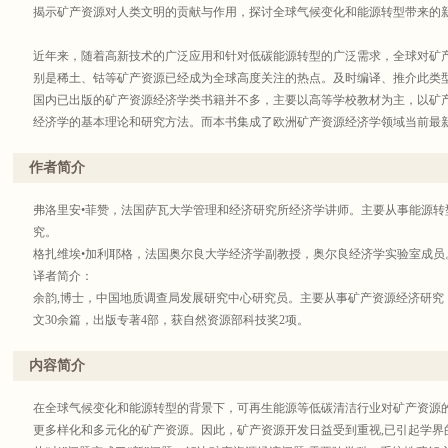
揭示矿产资源对人类文明的贡献与作用，探讨全球气候变化和能源转型带来的
近年来，随着高新技术的广泛应用和针对低碳能源转型的广泛需求，全球对矿
别是稀土、钴等矿产资源已经成为全球高度关注的热点。及时编译、推介此类
国内已出版的矿产资源经济学类书籍并不多，主要以高等学校教材为主，以矿
经济学的基本理论和研究方法。而本书集成了欧洲矿产资源经济学领域当前最
家、专业工程师、地质学家、律师和地理学家等共同完成，提供了跨学科、跨
学校经济、管理、地质、采矿、经贸等专业的教材和教学参考书，矿产资源管
作者简介
训资料，亦可供社会各界关心资源利用相关领域的一般读者阅读。
弗洛里安•菲赞，法国萨瓦大学管理和经济研究所经济学讲师。主要从事能源转
究。
格扎维埃•加利耶格，法国奥尔良大学经济学副教授，奥尔良经济学实验室成员
译者简介：
余韵,博士，中国地质调查局发展研究中心研究员。主要从事矿产资源经济研究
文30余篇，出版专著4部，获自然资源部科技奖2项。
姚霖，博士，研究员，中国自然资源经济研究院学术委员会委员。主要从事自然
作9部，发表论文49篇，获省部级领导肯定性批示17次。
内容简介
杨建锋，博士，中国地质调查局发展研究中心研究员，主要从事矿产勘查经济
项目10余项，发表学术论文30余篇，出版专著4部。
在全球气候变化和能源转型的背景下，可再生能源等低碳清洁行业对矿产资源
更多样化和多元化的矿产资源。因此，矿产资源开发日益受到重视,已引起学界