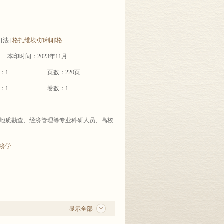
[法]
格扎维埃•加利耶格
本印时间：2023年11月
：1
页数：220页
：1
卷数：1
地质勘查、经济管理等专业科研人员、高校
济学
显示全部