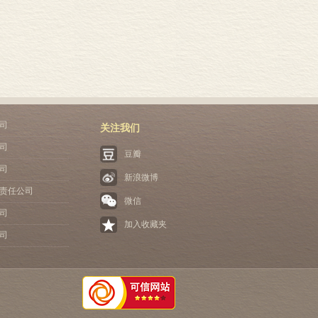
司
关注我们
司
豆瓣
司
新浪微博
责任公司
微信
司
加入收藏夹
司