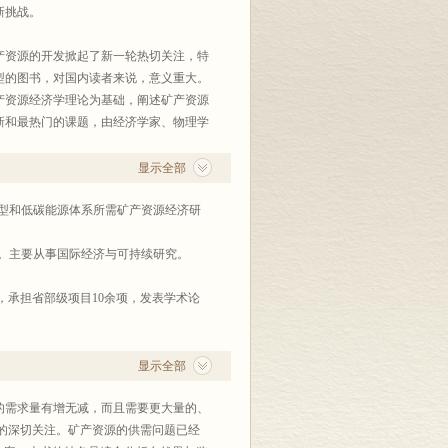
新挑战。
产资源的开发掀起了新一轮热切关注，特
型的图书，对国内读者来说，意义重大。
产资源经济学理论为基础，阐述矿产资源
新和最热门的课题，由经济学家、物理学
专业的崭新视角和全面视野，可作为高等
理、地质勘查以及金融等行业的学习和培
显示全部
型和低碳能源体系所需矿产资源经济研
。主要从事国际经济与可持续研究。
，承担省部级项目10余项，发表学术论
资源经济研究，承担课题22项，出版著
显示全部
和地质调查战略与规划研究，承担省部级
的需求量有增无减，而且需要更大量的、
的深切关注。矿产资源的供需问题已经