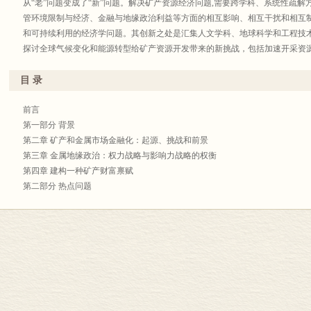
从“老”问题变成了“新”问题。解决矿产资源经济问题,需要跨学科、系统性疏
管环境限制与经济、金融与地缘政治利益等方面的相互影响、相互干扰和相互
和可持续利用的经济学问题。其创新之处是汇集人文学科、地球科学和工程技
探讨全球气候变化和能源转型给矿产资源开发带来的新挑战，包括加速开采资
国家经济社会发展、就业和环境等方面的重要作用，既具有理论开拓意义，又
目 录
前言
第一部分 背景
第二章 矿产和金属市场金融化：起源、挑战和前景
第三章 金属地缘政治：权力战略与影响力战略的权衡
第四章 建构一种矿产财富禀赋
第二部分 热点问题
第五章 初级生产能耗和金属价格的长期演变建模
第六章 矿产资源的环境足迹
第七章 为何我们需要担忧能源和原材料节约问题？解构可持续性神话
第八章 发展中矿业国的“资源诅咒”
第九章 自然资源工业开采与手工开采：对发展的影响
结语
作者索引
名词索引