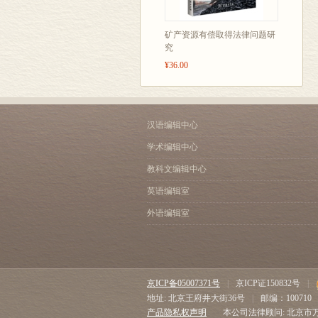
矿产资源有偿取得法律问题研
究
¥36.00
汉语编辑中心
学术编辑中心
教科文编辑中心
英语编辑室
外语编辑室
京ICP备05007371号
|
京ICP证150832号
|
地址: 北京王府井大街36号
|
邮编：100710
产品隐私权声明
本公司法律顾问: 北京