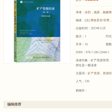
译者：
余韵
，
姚霖
，
杨建锋
编者：
[法]
弗洛里安•菲赞
，
出版时间：2023年11月
版次：1
印次
开本：16
册数
ISBN：978-7-100-22940-1
读者对象：矿产资源管理、
师生及一般读者
主题词：
矿产资源
，
资源经
人气：330
购物车：
编辑推荐