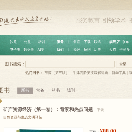
︱
沙龙
公益
培训
服务
︱
售后
下载
联络
旗舰店
京东
︱
电子书
数据库
APP
我们
︱
概述
招聘
历史
天猫
拼多多
图书搜索：
全部
热门图书：
辞源（第三版）
|
牛津高阶英汉双解词典
|
新华字典
|
图书
新书
常备
丛书
辑刊
矿产资源经济（第一卷）：背景和热点问题
平装
自然资源与生态文明译丛
¥88.00
定价：