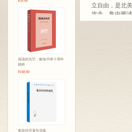
¥20.00
立自由，是北
攻击，集中阐
君主政体，提
《理性时代》
并且揭露了《
阅读的光芒：解放书单十周年
精粹
¥168.00
魁奈经济著作选集