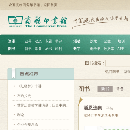
欢迎光临商务印书馆，
返回首页
资讯
︱
业界
动态
专题
书评
活动
︱
沙龙
公益
培训
图书
︱
新书
常备
丛书
辑刊
数字
︱
电子书
数据库
APP
图书搜索：
热门图书：
辞
《红楼梦》十讲
图书
新书
常备
布哈拉史
世界历史哲学讲演录：历史中的...
潘恩选集
平装
利论
汉译世界学术名著丛书
企业合规总论