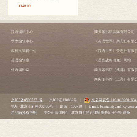
¥148.00
汉语编辑中心
商务印书馆国际有限公司
学术编辑中心
《英语世界》杂志社有限
教科文编辑中心
《汉语世界》杂志社有限
英语编辑室
《语言战略研究》网站
外语编辑室
商务印书馆（成都）有限
商务印书馆（上海）有限
京ICP备05007371号
|
京ICP证150832号
|
京公网安备 1101010200188
地址: 北京王府井大街36号
|
邮编：100710
|
E-mail: bainianziyuan@cp.com.c
产品隐私权声明
本公司法律顾问: 北京市万慧达律师事务所王宇明律师