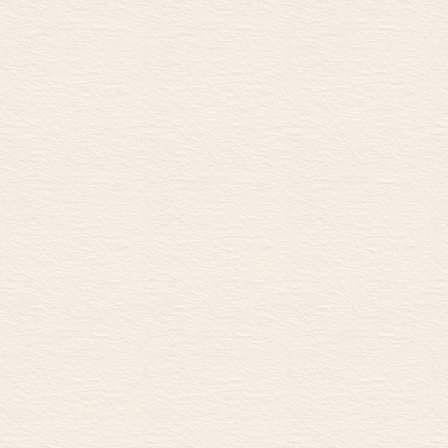
艺术即历史，艺术即“心印” 
人太强势了，自然就会离我们
为善于拿来与创造的海派油画
巴赫：赞美生命固有的神圣性
书法史写作，需走出“孤芳自
不知人，无以论诗——方笑一 
于书法中见个性、见时代、见
通过“空间角度”重新进入“敦煌
艺术即历史，是一种真实——
此心安处是吾乡——陈 凌 / 
一种只关乎艺术创作的野心——
营造•更新
营造一座宜居城市是每个人的
“若你厌倦伦敦，那你一定厌倦
“城市的故事”，今天读来仍有
一座充满哀伤、沉思与奋起的
巴黎，是什么让她脱颖而出—
百货公司，上海摩登里的那页
你能改变街道，你就能改变世
有上海人，才有上海城市精神