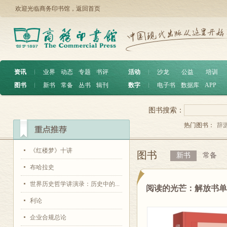
欢迎光临商务印书馆，
返回首页
资讯
︱
业界
动态
专题
书评
活动
︱
沙龙
公益
培训
图书
︱
新书
常备
丛书
辑刊
数字
︱
电子书
数据库
APP
图书搜索：
热门图书：
辞
《红楼梦》十讲
图书
新书
常备
布哈拉史
世界历史哲学讲演录：历史中的...
阅读的光芒：解放书
利论
企业合规总论