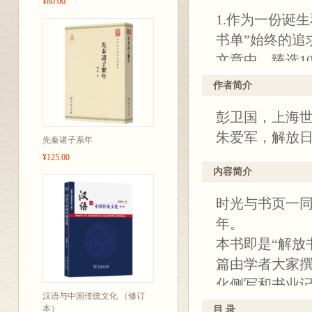
¥80.00
1.作为一份诞
书单”始终的追求
文章中，臻选1
放书单”副书单
作者简介
知、社科、文学
彭卫国，上海
单”的品质与追
朱爱军，解放
2.本书收录了
先秦诸子系年
¥125.00
学者的书评、采
内容简介
侧面展现了十
3.本书为四色
时光与书页一同
黑工艺，内封
年。
4.本书书末附有
本书即是“解放书
读者可按图索
篇由学者大家撰
化侧写和书业
汉语与中国传统文化 （修订
术、城建等多维
本）
目 录