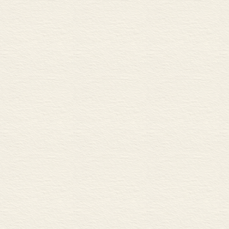
审视隐私，价值与误区同时存在
10年“解放书
走进多元面向的骑手世界——王
我们庆幸自己不
“二手”生活让人远离现实——
理解人与技术关系的新世界观—
阅读，助力读书
继往•开来
存，我当然仍要
带给读者“煞风景”的历史——
光束。书籍是
书写最宽广意义上的耶路撒冷
芒。
唤起人们对历史的信任——脚 
用百姓故事，书写历史纲目—
全球视角看“晚明大变局” ——
曾经的常识里藏着生命的基因
海权之路，路在何方——杨 震
了解历史，才能想象一个不同
大数据时代，阳明心学值得再
信仰的力量，就是思想的力量
专业性与普及性，“硬币”的两
于无声处听惊雷——王升远 /
用爱与痛，书写阿富汗自己的
于“流水”中见真章，一部近代
相信人类会重新成为整体——