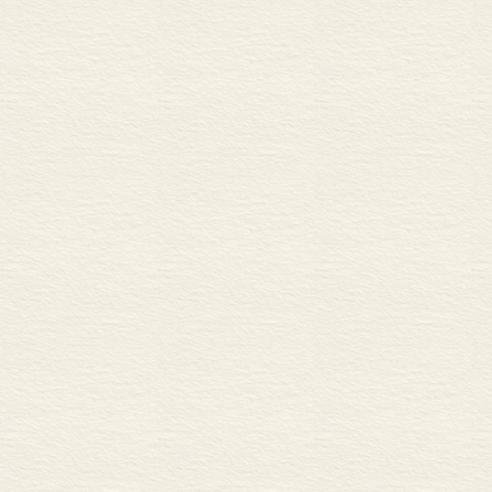
做一个“有问题”的人——郑永春
展我们观察时
我们需要一个新的AI剧本——
科技新知类书
胸怀星辰，潜入大海“深处” 
作为一份诞生和
元宇宙：虚拟与现实联通的世界
没有太空航行的未来是暗淡的
委机关报《解
如何迈过“卡脖子”技术这道坎
现和映射着上
为什么要有国家实验室——郑永
神。“解放书单
在当今的世界，芯片就是“战争
大语言模型的前世今生与技术
权威、扎实、
察时•纾惑
提升上海的文
生机勃勃的思考，挑战你对生
彩。
每个人都无法逃避的思考题—
了解我们的“背面”，就是了
《阅读的光芒：
融通知识，追问人类存在的意
集，从这本书中可
历史从他们身上走过，就像河
篇学者大家撰写
清洁城市的他们，能否清洁自己
人行道上的微小行为，构成城
侧写和书业记
更要重视的是认知的缺乏——
经济、历史、
科技时代的科学求真——汪 冰
证了“解放书单
用“复杂系统科学”解决复杂问
寻找“日常生活的语法” ——李
的“半亩方塘”。