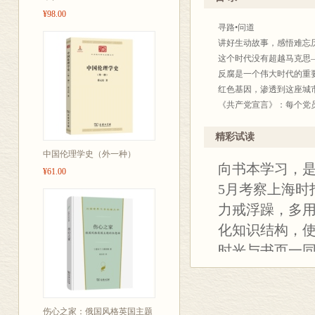
人类的记录不
¥98.00
寻路•问道
记录的一种独
讲好生动故事，感悟难忘历程
本书即是“解放
这个时代没有超越马克思——
江晓原、巴曙松
反腐是一个伟大时代的重要命
红色基因，渗透到这座城市的
以及横跨10年
《共产党宣言》：每个党员的
政、经济、历
历史大转折中经典案例的典型
一个侧面展现
用细节真实还原共和国的诞生
精彩试读
从“火种”到“寻路”，在历史中
义。本书书末附
中国伦理学史（外一种）
向书本学习，是
历史的见证与现实的回答——
¥61.00
影，可按图索
百年大党的常青之道——李俊
5月考察上海时
读懂“第二个结合”，增强文
力戒浮躁，多
在历史现场书写转折的胜利密
化知识结构，使
了解大工程建设的信史——黄
1978，在党和国家的重大
时光与书页一同
经世•求实
年。
看穿席勒的一扇窗——张 军 
2014年7月
研究经济，只有经济学家已远
对未来的看法，从未像今天这
创办推出。这
伤心之家：俄国风格英国主题