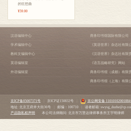
企业家精神与千年兴替——陈
的狂想曲
向社会大众推介
16位“刺猬型大师”眼里的市
¥59.00
单”撰写了题为
回避问题，“灰犀牛”就会变得
重构“大航海时代”的世界——
要“努力成为学
拥有但是分享，利己同时利他
“解放书单”创
改革大道上的行与思——胡笳
汉语编辑中心
商务印书馆国际有限公司
设书香之城，
讲好中国故事，更要讲出中国
学术编辑中心
《英语世界》杂志社有限
不要每次都重回原点——何 帆
“价值、高度、
教科文编辑中心
《汉语世界》杂志社有限
气候问题，如何让“510亿”变
从那个夏天出发
我们有能力应对下一场全球危
英语编辑室
《语言战略研究》网站
求读书、选书、
驶向数字经济的路徐徐展开—
外语编辑室
商务印书馆（成都）有限
中国经济转型的三个重要视角
品质和时代特
创造•踏浪
商务印书馆（上海）有限
顾受众接受度
不能跪倒在科学面前——江晓
平、透明的评选
全社会需要转变对创新的认识
不能淹没在工业4.0概念的炒
坚持，30期“
京ICP备05007371号
|
京ICP证150832号
|
京公网安备 1101010200188
一段鲜为人知的科技史——饶 
地址: 北京王府井大街36号
|
邮编：100710
|
读者邮箱: swysg_duzhe@cp.co
金；在时代与
一幅全新的科技与社会图景——
产品隐私权声明
本公司法律顾问: 北京市万慧达律师事务所王宇明律师
书的品位之间，
上帝原来是个程序员——魏文胜
书，力求一本
“三磅宇宙”的探秘之旅——杨