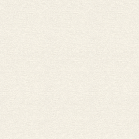
智能城市为谁而建，因何而建？
城市中心的未来潜力——沙永杰
区域城市化视阈下的都市转型—
7个空间变迁故事，一部上海
另一种打开——“副书单”
城市，如何让生活更美好 / 
品读“三种文化”，看到怎样的
在阅读中，了解人类与疫病的故
碳中和，一个刻不容缓的时代命
与传统文化互通互动共情共鸣 
人工智能的未来之路 / 399
科创是“关键变量”，亦是“最大