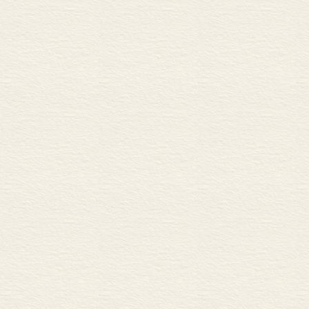
讲述中国故事的流动舞台——段
大笔一挥，变成了两次应许之地
走笔•观海
莫迪亚诺的魅力与寓意——柳鸣
人生的一面镜子——梁晓声 /
一本“大说”的小说——张新颖 
一个伟大城市永不停息的声音
我们时代一道迷人的风景线—
“文无定法”即是文章新法——
一条运河，两重观看——李 浩
唯一可以仰仗的是语言——阿 
他把“莫言”写进了故事——陈
独辟蹊径的红色书写——白 烨
江南岭南，相看两不厌——叶祝
亘古的怀恋，别样的乡愁——李
天地身何往，感激怀知己——秦
“命”的四样写法——刘诗宇 /
循艺•藏美
善于发现美的情怀——单霁翔 
一把感受王国维灵魂之美的钥
中国山川的“艺术之书” ——洪