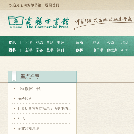
欢迎光临商务印书馆，
返回首页
资讯
︱
业界
动态
专题
书评
活动
︱
沙龙
公益
培训
图书
︱
新书
常备
丛书
辑刊
数字
︱
电子书
数据库
APP
图书搜索：
热门图书：
辞
《红楼梦》十讲
图书
新书
常备
布哈拉史
世界历史哲学讲演录：历史中的...
地理学性质的透视
平
利论
汉译世界学术名著丛书
企业合规总论