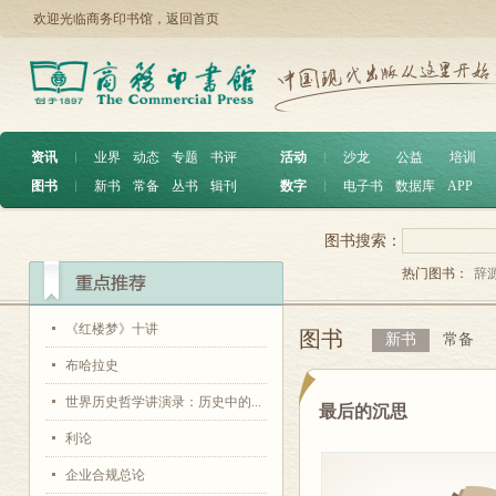
欢迎光临商务印书馆，
返回首页
资讯
︱
业界
动态
专题
书评
活动
︱
沙龙
公益
培训
图书
︱
新书
常备
丛书
辑刊
数字
︱
电子书
数据库
APP
图书搜索：
热门图书：
辞
《红楼梦》十讲
图书
新书
常备
布哈拉史
世界历史哲学讲演录：历史中的...
最后的沉思
利论
企业合规总论