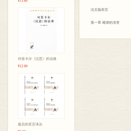
¥15.80
法文版前言
第一章 规律的演变
第二章 空间和时间
第三章 空间为什么有三维
对笛卡尔《沉思》的诘难
第四章 无限的逻辑
¥12.00
第五章 数学和逻辑
第六章 量子论
第七章 物质和以太之间的
第八章 伦理和科学
最后的宣言译丛
第九章 道德联盟