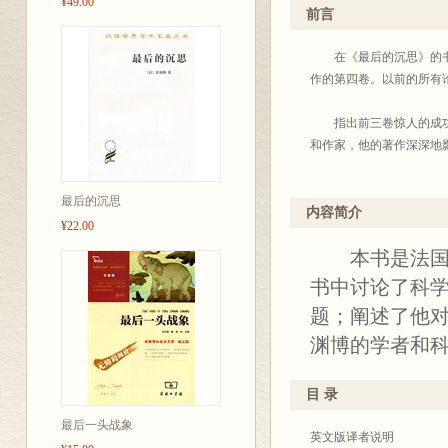
¥49.00
只有用人类创造的全部知
前言
学术价值，为学人所熟知
观，既便于研读查考，又利
在《最后的沉思》的书名
印第十辑。到2004年
作的第四卷。以前的所有
能重新校订，体例也不完
要用正确的分析态度去研
指出前三卷惊人的成功也
海内外读书界、著译界给
和作家，他的著作深深地
十分可能，假使昂利•彭
最后的沉思
商务
到对这位伟大人物的敬意
内容简介
¥22.00
本书是法国著
20
用对昂利•彭加勒著作的
述恐怕都不会增加这位伟
书中讨论了科
题；阐述了他
渊博的学者和
G
目 录
最后一头战象
英文版译者说明