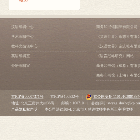
¥0.00
索引
汉语编辑中心
商务印书馆国际有限公司
学术编辑中心
《英语世界》杂志社有限
教科文编辑中心
《汉语世界》杂志社有限
英语编辑室
《语言战略研究》网站
外语编辑室
商务印书馆（成都）有限
商务印书馆（上海）有限
京ICP备05007371号
|
京ICP证150832号
|
京公网安备 1101010200188
地址: 北京王府井大街36号
|
邮编：100710
|
读者邮箱: swysg_duzhe@cp.co
产品隐私权声明
本公司法律顾问: 北京市万慧达律师事务所王宇明律师