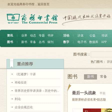
欢迎光临商务印书馆，
返回首页
资讯
︱
业界
动态
专题
书评
活动
︱
沙龙
公益
培训
图书
︱
新书
常备
丛书
辑刊
数字
︱
电子书
数据库
APP
图书搜索：
热门图书：
辞
《红楼梦》十讲
图书
新书
常备
布哈拉史
世界历史哲学讲演录：历史中的...
最后一头战象
平装
利论
最新课标必读名著•励志版
企业合规总论