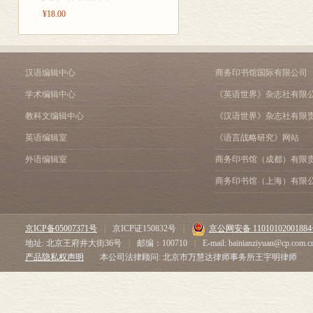
¥18.00
汉语编辑中心
商务印书馆国际有限公司
学术编辑中心
《英语世界》杂志社有限
教科文编辑中心
《汉语世界》杂志社有限
英语编辑室
《语言战略研究》网站
外语编辑室
商务印书馆（成都）有限
商务印书馆（上海）有限
京ICP备05007371号
|
京ICP证150832号
|
京公网安备 1101010200188
地址: 北京王府井大街36号
|
邮编：100710
|
E-mail: bainianziyuan@cp.com.c
产品隐私权声明
本公司法律顾问: 北京市万慧达律师事务所王宇明律师