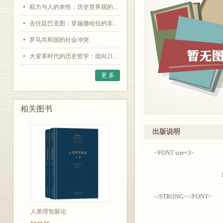
权力与人的本性：历史世界观的...
去往廷巴克图：穿越撒哈拉的非...
罗马共和国的社会冲突
大变革时代的历史哲学：面向21...
更 多
相关图书
出版说明
<FONT size=
出版说
</STRONG></FONT>
人类理智新论
世界闻名的《我知道什么