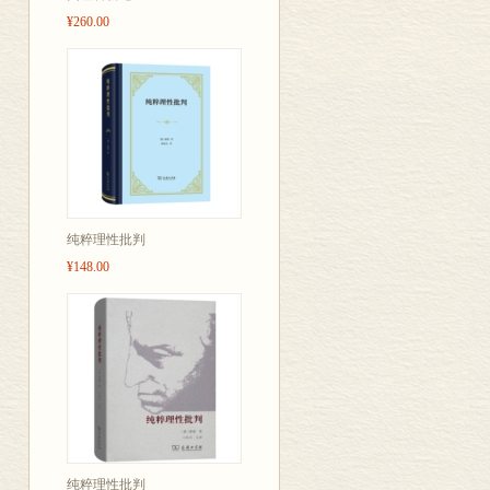
4．柏拉图的现实主义
¥260.00
第三章 方法论与自然科学
1．相对论
2．量子力学
3．新宇宙论
纯粹理性批判
¥148.00
第四章 医学和生命科学
1．分类学
2．进化论
3．遗传
纯粹理性批判