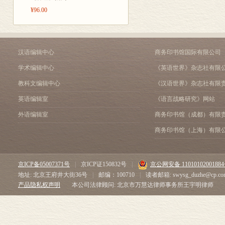
第五章 历史与人类科学和
¥96.00
1．心理学
汉语编辑中心
商务印书馆国际有限公司
2．语言学
学术编辑中心
《英语世界》杂志社有限
3．经济学
教科文编辑中心
《汉语世界》杂志社有限
英语编辑室
《语言战略研究》网站
第六章 科技发展中的社
外语编辑室
商务印书馆（成都）有限
商务印书馆（上海）有限
参考文献
京ICP备05007371号
|
京ICP证150832号
|
京公网安备 1101010200188
地址: 北京王府井大街36号
|
邮编：100710
|
读者邮箱: swysg_duzhe@cp.co
产品隐私权声明
本公司法律顾问: 北京市万慧达律师事务所王宇明律师