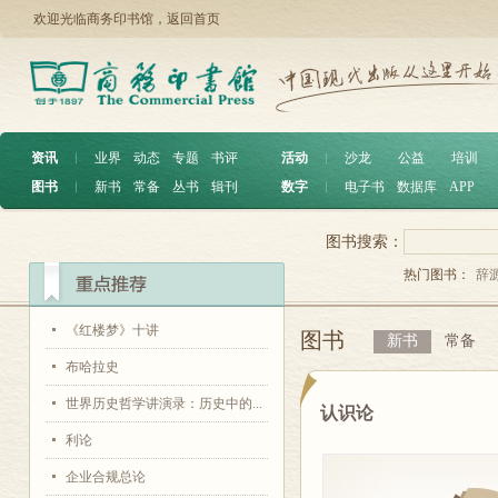
欢迎光临商务印书馆，
返回首页
资讯
︱
业界
动态
专题
书评
活动
︱
沙龙
公益
培训
图书
︱
新书
常备
丛书
辑刊
数字
︱
电子书
数据库
APP
图书搜索：
热门图书：
辞
《红楼梦》十讲
图书
新书
常备
布哈拉史
世界历史哲学讲演录：历史中的...
认识论
利论
企业合规总论