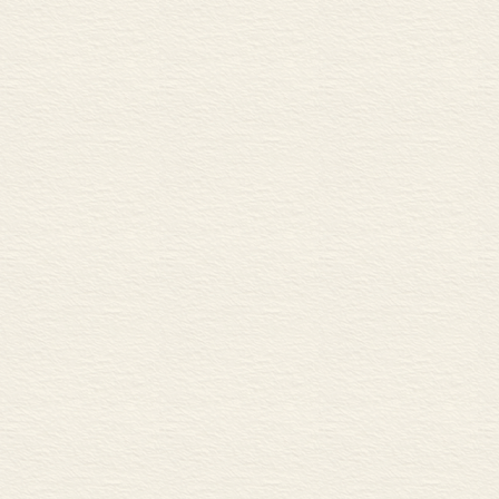
关于宇宙存在的争执
理性的宇宙论可能么
理性的宇宙论里的假
丙、“神道”玄学(理性
本体论的证明(上帝的存
宇宙论的证明(上帝的存
自然神学的证明（上帝
二 康德论知识
上篇 总问题及时空
I 绪论
一、现象与本体对立
二、感性与悟性对立
三、悟性与理性对立
四、理论的理性(自然)
Ⅱ 问题 先天综合判断
一、“分析判断”与“综
二、先天综合判断
三、数学的判断，是先
四、自然科学（物理学
五、玄学命题是先天