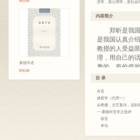
¥45.00
济学，若心理学，若社会
进一步服务于中国现代教
五十年代以后，本馆出书
内容简介
种问世，今后拟更扩大规
郑昕是我国第
转瞬百年。同人等因念本
学术观点、某一学科新的
是我国认真介
而存录之，俾有益于文化
教授的人受益
理，用自己的
商务
康德学述
19
趣的、有价值
¥18.00
目 录
弁言
谈哲学（代序一）
从希腊，文艺复兴，说到
一 康德对玄学之批评
前言
本论
上篇 玄学之由来：对象
现象与物如的分别