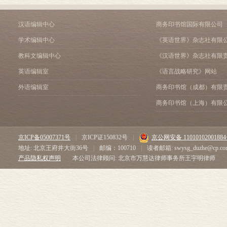
释物如
玄学怎样产生的
汉语编辑中心
商务印书馆国际有限公司
经验的方向
学术编辑中心
《英语世界》杂志社有限
经验的方向与玄学
玄学之对象——“先验
教科文编辑中心
《汉语世界》杂志社有限
玄学的原则
英语编辑室
《语言战略研究》网站
下篇 各种玄学系统及其
外语编辑室
商务印书馆（成都）有限
三种理念
三种玄学
商务印书馆（上海）有限
甲、心灵玄学(理性心理
心灵的本体性的诐论
心灵的单一性的诐论
京ICP备05007371号
|
京ICP证150832号
|
京公网安备 1101010200188
心灵不灭的诐论
地址: 北京王府井大街36号
|
邮编：100710
|
读者邮箱: swysg_duzhe@cp.co
心灵的人格性的诐论
产品隐私权声明
本公司法律顾问: 北京市万慧达律师事务所王宇明律师
心灵的理想性的诐论
“心理学问题”的出路
乙、宇宙玄学(理性的宇
关于宇宙量的争执
关于宇宙内容的争执
关于宇宙秩序的争执