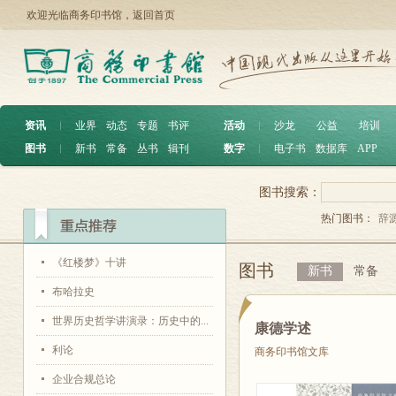
欢迎光临商务印书馆，
返回首页
资讯
︱
业界
动态
专题
书评
活动
︱
沙龙
公益
培训
图书
︱
新书
常备
丛书
辑刊
数字
︱
电子书
数据库
APP
图书搜索：
热门图书：
辞
《红楼梦》十讲
图书
新书
常备
布哈拉史
世界历史哲学讲演录：历史中的...
康德学述
利论
商务印书馆文库
企业合规总论