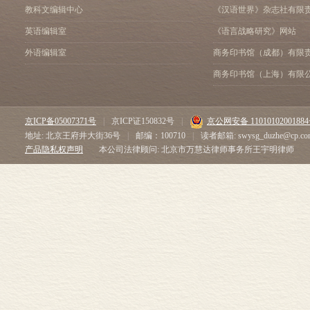
教科文编辑中心
《汉语世界》杂志社有限
英语编辑室
《语言战略研究》网站
外语编辑室
商务印书馆（成都）有限
商务印书馆（上海）有限
京ICP备05007371号
|
京ICP证150832号
|
京公网安备 1101010200188
地址: 北京王府井大街36号
|
邮编：100710
|
读者邮箱: swysg_duzhe@cp.co
产品隐私权声明
本公司法律顾问: 北京市万慧达律师事务所王宇明律师