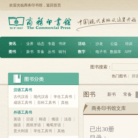
欢迎光临商务印书馆，
返回首页
资讯
︱
业界
动态
专题
书评
活动
︱
沙龙
公益
培训
图书
︱
新书
常备
丛书
辑刊
数字
︱
电子书
数据库
APP
图书搜索：
热门图书：
辞
汉语工具书
图书
新书
常备
古代汉语
现代汉语
学生工具书
成语工具书
百科工具书
其他
商务印书馆文库
外语工具书
英语
日语
韩语
俄语
法语
德语
西班牙语
葡萄牙语
已出30册
意大利语
学生工具书
其他
目录：