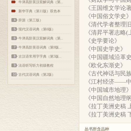
2
牛津高阶英汉双解词典（第...
《王国维文学论
3
新华字典（第11版）双色本
《中国俗文学史
4
辞源（第三版）
《清代学者整理
5
现代汉语词典（第6版）
《清昇平署志略(
6
牛津高阶英汉双解词典（第...
《史学要论》
7
牛津高阶英语词典（第9版...
《中国史学史》
《中国疆域沿革
8
古汉语常用字字典（第5版...
《欧化东渐史》
9
法语听写听力初级教程
《古代神话与民
10
古代汉语词典（第2版）
《江村经济——
《中国城市地理
《中国自然地理纲
《拉丁美洲史稿 
《拉丁美洲史稿 
丛书所含品种