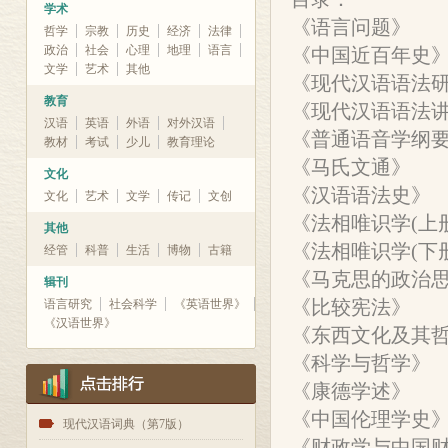
学术
《语言问题》
哲学
宗教
历史
经济
法律
政治
社会
心理
地理
语言
《中国近百年史
文学
艺术
其他
《现代汉语语法
教育
《现代汉语语法
汉语
英语
外语
对外汉语
《普通语音学纲要
教材
考试
少儿
教育理论
《马氏文通》
文化
《汉语语法史》
文化
艺术
文学
传记
文创
《法相唯识学(上
其他
《法相唯识学(下
经管
科普
生活
博物
古籍
《马克思的政治
辑刊
《比较宪法》
语言研究
社会科学
《英语世界》
《汉语世界》
《东西文化及其
《科学与哲学》
《康德学述》
《中国伦理学史
1
现代汉语词典（第7版）
《财政学与中国财