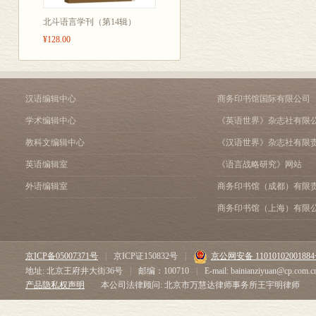
古汉语自动词和使动词的
北斗语言学刊（第14辑）
“之”、“其”构成的名词性
¥128.00
新训诂学
汉语编辑中心
商务印书馆国际有限公司
双声叠韵的应用及其流弊
学术编辑中心
《英语世界》杂志社有限
教科文编辑中心
《汉语世界》杂志社有限
训诂学上的一些问题
英语编辑室
《语言战略研究》网站
同源字论
外语编辑室
商务印书馆（成都）有限
论汉族标准语
商务印书馆（上海）有限
现代汉语规范化问题(总论
京ICP备05007371号
|
京ICP证150832号
|
京公网安备 1101010200188
论审音原则
地址: 北京王府井大街36号
|
邮编：100710
|
E-mail: bainianziyuan@cp.com.c
产品隐私权声明
本公司法律顾问: 北京市万慧达律师事务所王宇明律师
推广普通话的三个问题