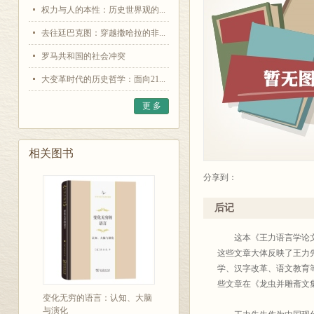
权力与人的本性：历史世界观的...
去往廷巴克图：穿越撒哈拉的非...
罗马共和国的社会冲突
大变革时代的历史哲学：面向21...
更 多
相关图书
分享到：
后记
这本《王力语言学论文集
这些文章大体反映了王力
学、汉字改革、语文教育
些文章在《龙虫并雕斋文
变化无穷的语言：认知、大脑
与演化