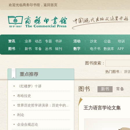
欢迎光临商务印书馆，
返回首页
资讯
︱
业界
动态
专题
书评
活动
︱
沙龙
公益
培训
图书
︱
新书
常备
丛书
辑刊
数字
︱
电子书
数据库
APP
图书搜索：
热门图书：
辞
《红楼梦》十讲
图书
新书
常备
布哈拉史
世界历史哲学讲演录：历史中的...
王力语言学论文集
利论
企业合规总论