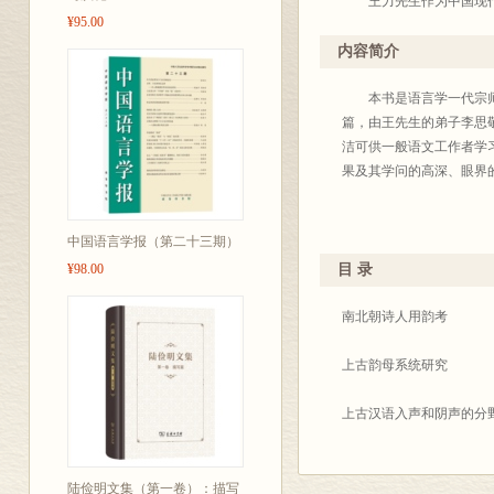
王力先生作为中国现代语
¥95.00
遗留下的丰富的学术遗产
内容简介
先生生于1900年8月1
中国语言科学事业的发展
本书是语言学一代宗师王
道古稀加十岁，还将余勇
篇，由王先生的弟子李思
长存后世。
洁可供一般语文工作者学
果及其学问的高深、眼界
明年是王力先生诞生一
中国语言学报（第二十三期）
唐作
¥98.00
目 录
19
南北朝诗人用韵考
上古韵母系统研究
上古汉语入声和阴声的分
古韵脂微质物月五部的分
陆俭明文集（第一卷）：描写