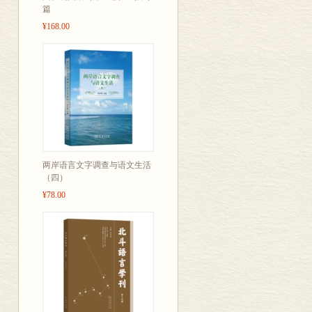
篇
先秦古韵拟测问题
¥168.00
黄侃古音学述评
古无去声例证
现代汉语语音分析中的几
再论日母的音值，兼论普
两岸语言文字调查与语文生活
（四）
中国文法学初探
¥78.00
中国文法中的系词
关于汉语有无词类的问题
汉语实词的分类