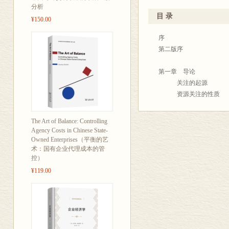
本书酝酿良久，其中的材
境管理学、政策科学和地
分析
了问题的复杂
的。不言而喻，我在此期
文，以期推进我国资源政
目 录
¥150.00
互作用；认为可
也不断对我的有关思想提
本书根据1990年第二版(英文
（以下致谢从略）
的序、第一章、第二章、
序
长、分配公平、
华、陈晔、徐正榕翻译；
第二版序
现行资源管理
由蔡运龙、袁浩、徐正榕
书将政策看作是
第十一章由权晓红、蔡运
第一章 导论
松、祁黄雄、陈忠晓、张
关注的起源
及其实施，而
指正。
资源关注的性质
作化这个重要
在向社会主义市场经济转
本书的目标
观点，所附参
借鉴意义的学术著作，可
本书的组织
The Art of Balance: Controlling
深切把握，才使得本书中
第二版导言
这本结构严谨
Agency Costs in Chinese State-
蔡
Owned Enterprises（平衡的艺
从事地理科学
术：国有企业代理成本的管
1998年7
第二章 自然资源：性质
控）
的研究人员、
资源的界定
¥119.00
资源的类型
要的阅读材料
资源可得性的度量：
资源可得性的度量：
两极端的稀缺之争
对乐观派的挑战