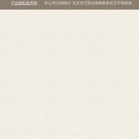
产品隐私权声明
本公司法律顾问: 北京市万慧达律师事务所王宇明律师
实践中的产品选择
实践中的配置效率
效率幻觉
分配公平与经济发展
公平的定义
国际矿产经济中的公
公平和欠发达国家内
发达经济中的公平
国家保障目标
保障关注的历史
贸易中断和恰当的
保障问题和1973年
保障威胁的现实性
石油保障
小结
注释
第五章 公共干预矿产部
当代干预的历史渊
公共干预与公众利