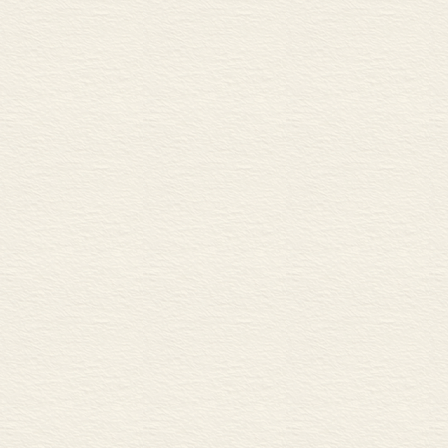
其他公共财产资源管理
小结
注释
第八章 对资源保护及流
引言
产出最大化目标：一
成本—收益分析
环境影响评价
广泛参与的环境协商
注释
第九章 可再生资源管理
非理性的政策过程：
正式政策的实施
作为实践的政策
工业大气污染
决策行为
公众的权利、影响和
隐含的决策议程