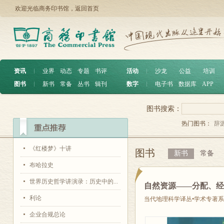
欢迎光临商务印书馆，
返回首页
资讯
︱
业界
动态
专题
书评
活动
︱
沙龙
公益
培训
图书
︱
新书
常备
丛书
辑刊
数字
︱
电子书
数据库
APP
图书搜索：
热门图书：
辞
《红楼梦》十讲
图书
新书
常备
布哈拉史
世界历史哲学讲演录：历史中的...
自然资源——分配、
利论
当代地理科学译丛•学术专著
企业合规总论