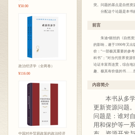
突。问题的基点是自然资
¥50.00
分配这个论题是本书的中
模式，并评估公共政策措
当然，任何简单化的解释
前言
究。因此，要力图考察广
偏好。自然资源显然是一
朱迪•丽丝的《自然资源
都倾向于把矿产资源和环
的影响，遂于1990年
重要差别，我还是认为在
价：“一部极其重要的参
务的供给和质量产生了极
科书”；“对当代世界资源
济实力和政治势力使矿产
论证丰富而连贯，综合地
政治经济学（全两卷）
时空可得性。在发展和实
趣、极其有价值的书……
¥116.00
样的一套概念工具和见解
程奠定极好的基础”。
选择性地使用专项资源或
作者在本书初版时是英国
内容简介
我力图从广泛的社会科学
尔(Bristol)大学地
本书从多学科
威著作可以说得上是跨学
授，国际权威的地理学和自
避免会占优势，这就意味
然资源学专家，发表了大
更新资源问题
我们认识提供本书中心论
自然资源紧缺对人口众多
问题是：谁对自
源经济学教科书，它设想
因此，急需加快自然资源
用和保护等一
域里的高年级大学生和研
只限于自然资源评价和经
书。
问题，尤其对发达国家和
布，资源开发
中国对外贸易政策的政治经济