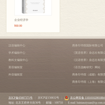
流动性资源的稀缺
小结
注释
企业经济学
第三章 矿资源：分布、
¥60.00
引言
寻找有价值的矿藏
勘探活动的空间偏
矿产勘查的类型
汉语编辑中心
商务印书馆国际有限公司
找矿过程中的行动
采矿、矿产消费和世界
学术编辑中心
《英语世界》杂志社有限
空间分布
教科文编辑中心
《汉语世界》杂志社有限
私有部门的生产决
政府作用的导入
英语编辑室
《语言战略研究》网站
注释
外语编辑室
商务印书馆（成都）有限
商务印书馆（上海）有限
第四章 矿业生产过程的
引言：评价标准
经济效率目标
京ICP备05007371号
|
京ICP证150832号
|
京公网安备 1101010200188
效率概念
地址: 北京王府井大街36号
|
邮编：100710
|
E-mail: bainianziyuan@cp.com.c
实践中的技术效率