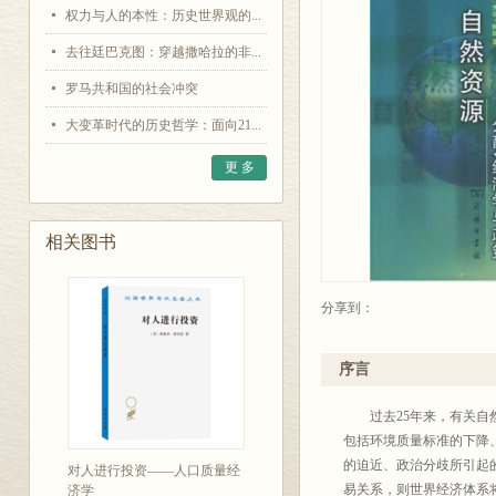
权力与人的本性：历史世界观的...
去往廷巴克图：穿越撒哈拉的非...
罗马共和国的社会冲突
大变革时代的历史哲学：面向21...
更 多
相关图书
分享到：
序言
过去25年来，有关自然
包括环境质量标准的下降
的迫近、政治分歧所引起
对人进行投资——人口质量经
易关系，则世界经济体系
济学