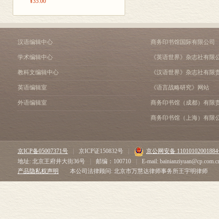
¥35.00
影响。休谟认为，因果性
第十五节 判断原因和
就在心理上形成了一种习
第四章 论怀疑主义哲学
必然性的本质，其实只是
第六节 论人格的同一
《人性论》第二卷“论情
第二卷 论情感
汉语编辑中心
商务印书馆国际有限公司
果。我们在这里选了本卷
第一章 论骄傲与谦卑
学术编辑中心
《英语世界》杂志社有限
的本质在于产生快乐，恶
第七节 论恶与德
的终极的动机不是理性，
第三章 论意志与直接情
教科文编辑中心
《汉语世界》杂志社有限
《人性论》第三卷“道德
第三节 论影响意志的
英语编辑室
《语言战略研究》网站
卷论正义和财产权的起源
第三卷 道德学
批判态度，他认为，政府
第二章 关于正义和非正
外语编辑室
商务印书馆（成都）有限
的需要，经过历史演变和
第二节 论正义与财产
商务印书馆（上海）有限
胁，因而人类从一开始就
第七节 论政府的起源
法”就是“稳定财物占有”
第八节 论忠顺的起源
浅，舍远求近，往往为了
京ICP备05007371号
|
京ICP证150832号
|
京公网安备 1101010200188
一些能以维持正义为其直
地址: 北京王府井大街36号
|
邮编：100710
|
E-mail: bainianziyuan@cp.com.c
本书方框中的文字为选
产品隐私权声明
本公司法律顾问: 北京市万慧达律师事务所王宇明律师