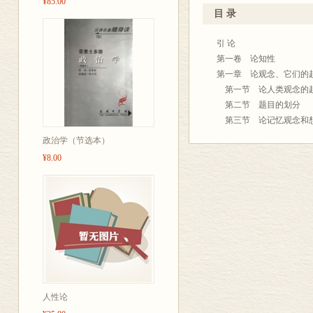
¥85.00
观念。印象是当下的生动活
目 录
人心中的意识。这种原始
复杂之分，简单印象与简
引 论
杂印象的，也可能是我们
第一卷 论知性
象，这是他的人性科学的“
第一章 论观念、它们的
休谟认为，人的知识不仅
第一节 论人类观念的
的印象和观念，而绝不能
第二节 题目的划分
道在我们之外是否有任何
第三节 论记忆观念和
或物质实体被还原为观念
第四节 论观念间的联
政治学（节选本）
念，成了巍然独存的惟一
第五节 论关系
¥8.00
休谟认为，观念并不是完
第六节 论样态和实体
观念自然引起另一个观念
第七节 论抽象观念
们称为“自然的关系”。
第二章 论空间和时间观
系”。这类关系共有七种
第六节 论存在观念和
述类似关系、时空关系和
第三章 论知识和概然推
的关系。休谟又将七种哲
第一节 论知识
关系是确实知识的对象，
第二节 论概然推断；
不完全有赖于观念而且其
第六节 论从印象到观
只能有概然的推论。
第八节 论信念的原因
人性论
休谟用大量的篇幅讨论因
第十四节 论必然联系