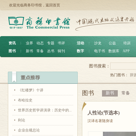
欢迎光临商务印书馆，
返回首页
资讯
︱
业界
动态
专题
书评
活动
︱
沙龙
公益
培训
图书
︱
新书
常备
丛书
辑刊
数字
︱
电子书
数据库
APP
图书搜索：
热门图书：
辞
《红楼梦》十讲
图书
新书
常备
布哈拉史
世界历史哲学讲演录：历史中的...
人性论(节选本)
利论
汉译名著随身读
企业合规总论