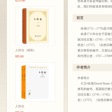
¥235.00
些名著大多是鸿篇巨制，
此，我们特延请具有精深
精髓，使汉译名著不仅是
这些名著原本体例不拘一
前言
义。我们希望读书界给予
休谟(1711—1776)
商务
休谟1711年出生于苏格
20
政治论文集》(1741—174
然史》(1757)、《自
人性论（精装）
莱尔将军的秘书，又曾以武
和代理公使，1767—176
¥95.00
《人性论》是休谟在1734
《人性论》全书分为三卷:
作者简介
《人性论》这个书名有一
和观察进行理论研究的方
作者简介
应用于精神科学，亦即人
大卫•休谟(David H
握了人性本身才有望在其
将军的秘书、英国驻巴黎大
与人性问题相关联，因而
治论文集》(1741―1742
能建立一个具有全新基础
史》(1757)、《自然宗教对
在《人性论》中休谟是从
人性论
第一卷“论知性”详细阐