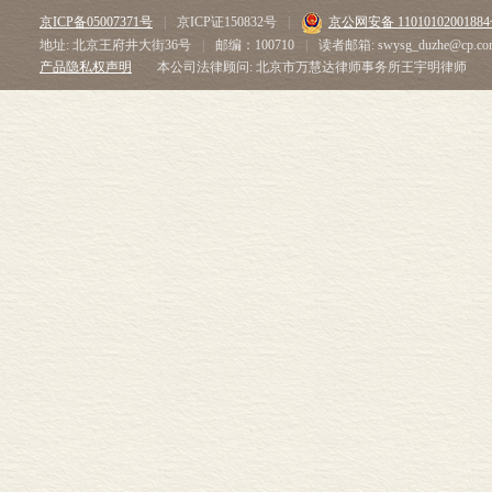
京ICP备05007371号
|
京ICP证150832号
|
京公网安备 1101010200188
地址: 北京王府井大街36号
|
邮编：100710
|
读者邮箱: swysg_duzhe@cp.co
产品隐私权声明
本公司法律顾问: 北京市万慧达律师事务所王宇明律师