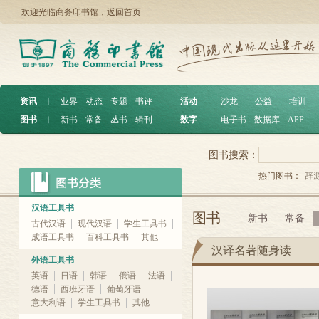
欢迎光临商务印书馆，
返回首页
资讯
︱
业界
动态
专题
书评
活动
︱
沙龙
公益
培训
图书
︱
新书
常备
丛书
辑刊
数字
︱
电子书
数据库
APP
图书搜索：
热门图书：
辞
汉语工具书
图书
新书
常备
古代汉语
现代汉语
学生工具书
成语工具书
百科工具书
其他
汉译名著随身读
外语工具书
英语
日语
韩语
俄语
法语
德语
西班牙语
葡萄牙语
意大利语
学生工具书
其他