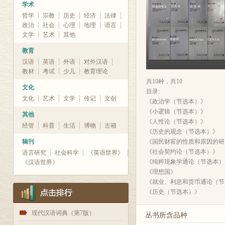
学术
哲学
宗教
历史
经济
法律
政治
社会
心理
地理
语言
文学
艺术
其他
教育
汉语
英语
外语
对外汉语
教材
考试
少儿
教育理论
共10种，共10
文化
目录:
文化
艺术
文学
传记
文创
《政治学（节选本）》
《小逻辑（节选本）》
其他
《人性论（节选本）》
经管
科普
生活
博物
古籍
《历史的观念（节选本）》
辑刊
《国民财富的性质和原因的研
《社会契约论（节选本）》
语言研究
社会科学
《英语世界》
《纯粹现象学通论（节选本）
《汉语世界》
《理想国》
《就业、利息和货币通论（节
《历史（节选本）》
1
现代汉语词典（第7版）
丛书所含品种