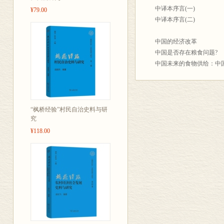
在学术上的杰出成就，而
中译本序言(一)
¥79.00
二、我和约翰逊教授
中译本序言(二)
我和约翰逊教授的师生之
国访问，当时我正在北大
中国的经济改革
安排之下于1982年到
中国是否存在粮食问题?
生。从1982年到芝加
中国未来的食物供给：中
事业、关心学生的品格。
农业会威胁中国的经济增长
约翰逊教授和舒尔茨教授
中国农村与农业改革的成
哥大学发的讣闻中引用他
中国的粮食贸易：若干政
重要政策问题，他的研究结
中国农业调整：问题和前
“枫桥经验”村民自治史料与研
究
一次到中国访问以来，他一
中国的农业与加入ＷＴＯ
民收入、缩小城乡差距、
中国能否通过在农村创造
¥118.00
国农村改革作为博士论文
中国农村老年人的社会保
作以来，我在农村发展、
制度和政策对农村人口增
的，理论研究以现实经验
论对人口与食物问题的重
约翰逊教授是一位杰出的
未来25年需求增长将制约
的院长(1960-1970)，两度
人口与经济发展
(1985-2002)，东亚
人口增长与经济财富
哥大学是世界顶尖的研究
人口、食物与知识
任期间，居中协调，聘请、