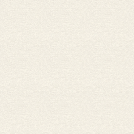
增长和快速的人均收入上升
应该只有10%从事农业
中国在未来一段时间内必
面是非常成功的。然而，
该差距需要持续而稳定地
的增长，就必须加大对农
争力，并且想让农民充分
调一点。在我整个的职业
的和金融的)，还取决于
做法在短期内对农民收入
生产资源的数量，但是对
一个，那就是改善要素市
贷)在中国都依然受到很
农民收入的提高。
D.
2000年