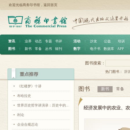
欢迎光临商务印书馆，
返回首页
资讯
︱
业界
动态
专题
书评
活动
︱
沙龙
公益
培训
图书
︱
新书
常备
丛书
辑刊
数字
︱
电子书
数据库
APP
图书搜索：
热门图书：
辞
《红楼梦》十讲
图书
新书
常备
布哈拉史
世界历史哲学讲演录：历史中的...
经济发展中的农业、农
利论
企业合规总论