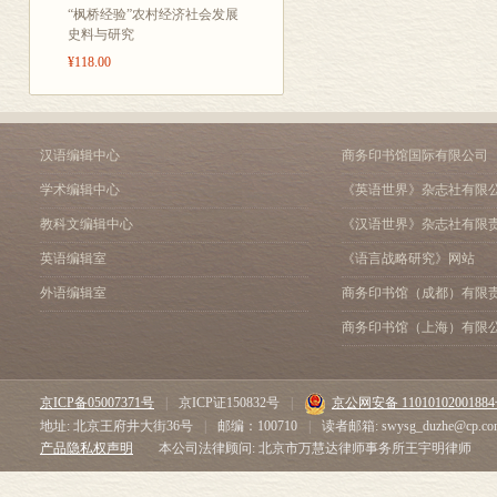
忆，就是因为被约翰逊教授
苏联集体农业的理论和实
“枫桥经验”农村经济社会发展
史料与研究
日去世，约翰逊教授一直
东欧和苏联农业的历史经
恶化，2003年4月6日
前苏联的私有化、自由化
¥118.00
看到他虚弱地坐在计算机
是“春蚕到死丝方尽，蜡
经济增长与农业：两者如
最让我感动的还是约翰逊
再论农业在经济发展中的
汉语编辑中心
商务印书馆国际有限公司
学生，在国内和国外也还
政府在农业和农村生活中
终身为父”来描述，所不
农业与国民财富
学术编辑中心
《英语世界》杂志社有限
非常繁忙，可是从来不计
教科文编辑中心
《汉语世界》杂志社有限
我和其他学生，给我们创造
济学家前去作报告，在他
英语编辑室
《语言战略研究》网站
多位诺贝尔经济学奖获得
外语编辑室
商务印书馆（成都）有限
支持永远是我效法的榜样
商务印书馆（上海）有限
三、结语
这本论文集得以出版，赵
等等，都是由她一手负责
刘培林、夏业良、熊鹏、
京ICP备05007371号
|
京ICP证150832号
|
京公网安备 1101010200188
书的计划和编辑过程中做
地址: 北京王府井大街36号
|
邮编：100710
|
读者邮箱: swysg_duzhe@cp.co
产品隐私权声明
本公司法律顾问: 北京市万慧达律师事务所王宇明律师
这本书的整理、翻译开始
趟，我们在翻译、研究或工