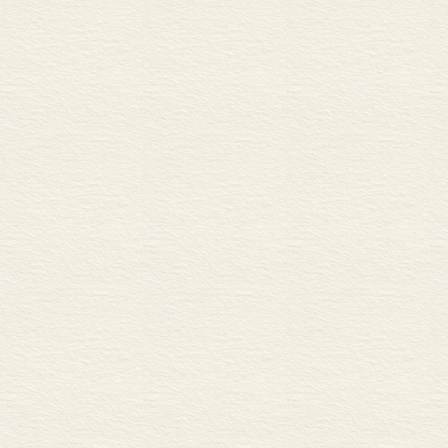
寰，永远离我们而去，未
约翰逊教授的去世，使我
国农经学界失去了一位热
我为中国的发展、经济学
林
2004年8月
中译本序言（二）
有人对我过去若干年撰写
经工作了50多年，在这
济学家共事，同样荣幸的
十分自豪。我还感到荣幸
我主要负责这本书中文章
本书收录的文章包括三类
在我对中国产生兴趣之前
问苏联，我们到了苏联农
的，包括一篇论述苏联解
形成了鲜明的对比。本书