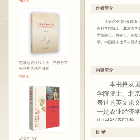
¥65.00
约翰逊教授是国际著名的
中国经济研究中心学术顾
作者简介
会会长、美国经济学会会
关心中国的改革和发展事
D.盖尔•约翰逊(191
有的。因此，译介这样一
家科学院院土、北京大学
幸的事情。
学院院长、教务长、副校
一、约翰逊教授生平和
学、中国经济改革与经济
约翰逊教授出生于美国中西
场全州的农业政策辩论，
宅基地资格权入法：三权分置
立大学)社会和经济系系主
权利构造法理研究
他们两人长达60年的师生
内容简介
¥48.00
院获得本科学位，1945
本书是从国际
术自由的问题离开艾奥瓦
教授、教授。
学院院士、北京
约翰逊教授的主要研究领
表过的英文论文
多现在已经为农经学界普
一是农业经济
是提高地租，增加农业产
入随国民经济增长的主要渠
中国经济问题
学杂志》的“分成地租和资
前社会主义国
雇佣劳动同等有效的制度安
目 录
读者对象：供
厌女的历史
学界研究苏联和中国农业经