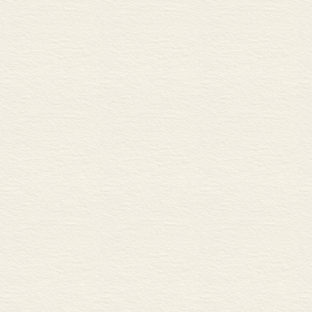
政府机构任职，后来到北
现已过世）。那是我到中
了解中国而感到幸运，其
期间朋友和许多莫不相识
次研讨会。
毫无疑问，一个可爱的女孩使我
年我的女儿收养了她。过
家著名的福利院。来到这
的救护。唐丽是她在孤儿
在1980年开始研究中
期农村改革。正如我在一
相媲美。能够观察和研究
功的同时，农村改革也存
任何一个熟悉我的研究工
业政策如此，对其他大多数国家
Disarray）就表明
采取的政策。中国农村改
面影响。认识到这一点是
出来，农业政策需要做出
讨，对需要修正的地方及
而，中国目前的政策仍然