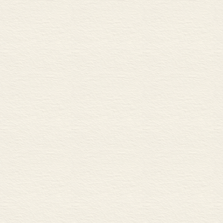
用，以及在发达国家过去
起的重要作用。我试图论
况，并且取得了工业产品
纪，特别是最近一个世纪
能力创造知识的人；由于
在讨论一般问题的文章中
重要。如果政策是鼓励人
伟大的成就。1978年
人们能够最充分地利用他
业得到蓬勃的发展，由此
当初也没有预料到会变化
出于对苏联农业的组织及
的女儿凯伊•安•约翰逊(K
妇女、家庭和农民革命》
往指责父亲把自己的意愿
1980年我第一次访问
大学负责学术的副校长，
负责学术工作的副校长，在
学讲学两周，随后访问了
舒尔茨教授担任翻译的是