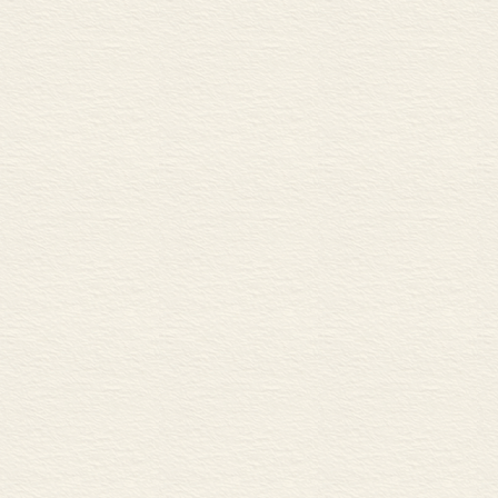
虚拟现实游戏经历：
总结
<STRONG>第八章 教
</STRONG>什么是
教育性电视节目的历
有效的教育性电视节目
与年龄相适宜的
与性别和种族相适
知觉突显制作技
可理解的语言
互动作用
重复
熟悉的主持人和
熟悉的场景
主题
学习是快乐的!
多媒体学习环境
<STRONG> </STR
对《芝麻街》节目
可理解的假设