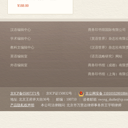
解能力的多方面潜在因素
还将研究分析儿童的学习
的翻译过程中，远在异国
电视简介
¥188.00
技术的。媒体(主要是指
也可能不会做出这样的事
博士，为本书的中文译稿
新技术简介
量的暴力(甚至是在对儿
术将消除思维和动作之间
感谢傅小兰研究员课题组
电视对阅读技能的
式解决争议和人类为暴力
我们的研究还将涉及到在
同事，没有你们的帮助就
收音机、书籍、电视和
前互联网所提供的信息内
在限制媒体中性和暴力内
小结
汉语编辑中心
商务印书馆国际有限公司
信息时代的儿童进行明智
我们的最终目标是使信息
<STRONG>第二章 媒
学术编辑中心
《英语世界》杂志社有限
制定者这些关心儿童的人
作片那样的制作技术来传
张
</STRONG> 动作一
麦格劳-希尔发展心理学
当儿童在日益变化的信息
200
暴力电视内容
教科文编辑中心
《汉语世界》杂志社有限
工作者、研究者和实践工
信息技术，从容驾驭信息
新技术中的暴力内容
英语编辑室
《语言战略研究》网站
本。作为一个快速扩展的
乐见，以保证他们在这一
技术界面的发展：从旁
外语编辑室
商务印书馆（成都）有限
促进人类整个生命过程幸
旁观性的电视体
是学生能通过这本具有引
桑德拉
互动体验
商务印书馆（上海）有限
的是提供这个领域中部分
暴力是如何影响儿童的
从中受益。鉴于这套丛书
唤醒理论
会有许多用途：它可以作
社会认知理论：作为
京ICP备05007371号
|
京ICP证150832号
|
京公网安备 1101010200188
课本，作为愿意了解自己
培育攻击性信念和
地址: 北京王府井大街36号
|
邮编：100710
|
读者邮箱: swysg_duzhe@cp.co
料读物。那些为这个系列
心理分析理论
产品隐私权声明
本公司法律顾问: 北京市万慧达律师事务所王宇明律师
和可读性强的解释，这会
媒体暴力和现实生活
丛书能通过研究和实践来
审查制度或V芯片?
我们确信儿童畅游(与大
总结