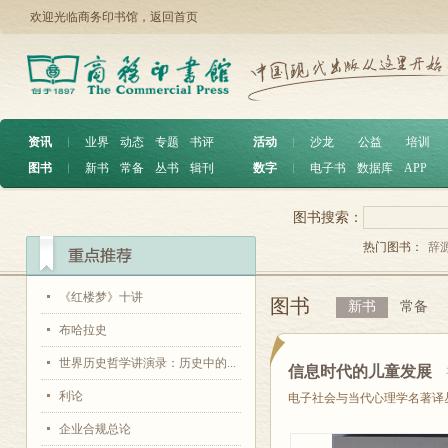
欢迎光临商务印书馆，
返回首页
资讯
︱
业界
动态
专题
书评
活动
︱
沙龙
公益
培训
图书
︱
新书
常备
丛书
辑刊
数字
︱
电子书
数据库
APP
图书搜索：
热门图书：
辞
《红楼梦》十讲
图书
新书
常备
布哈拉史
世界历史哲学讲演录：历史中的...
信息时代的儿童发展
利论
电子社会与当代心理学名著译
企业合规总论