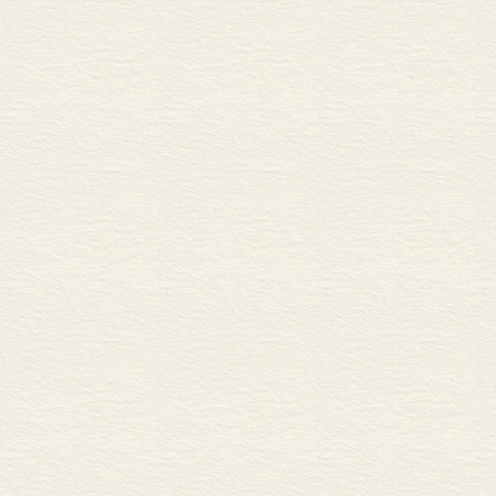
少数民族人物的电
电视内容分析小
一种用以预测民族描绘
电视中的种族描绘对儿
图式理论：构建对不
社会认知理论：儿
浸透假设：评价几个
培育理论：培育种
理论发现小结
各种新技术带来的影
总结
<STRONG>第五章 绿
</STRONG>儿童广
商业销售技巧
与做广告有关的理论
广告对儿童的影响
关注广告
产品再认
对商业意图的理
行为效应：产品购买