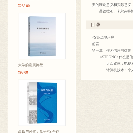
用具有创见性的探索来说
性别所持有的定型化模式
要的理论意义和实际意义
¥268.00
发现使我们了解了儿童观
性擅长的学习科目以及课
桑德拉•L．卡尔弗特博
供了很有价值的观点。由
尽管各种信息技术展现的
庭研究两个专业的硕士学
机游戏用于教育目的。正
觉和听觉经历，到了虚拟
实验研究，是美国目前公
目 录
也期望未来人们对这个领
破，因为现在越来越多地
多的篇幅来讨论电视对人
卡尔弗特博士对电视、计
建立起直接的联系了。儿
实验的支持。正是洞察了
<STRONG>序
区分。我们了解到性别角
伪装的，什么是真实的，
畴所具有的重要意义。她
前言
们发现媒体具有教育和启
所有的信息技术有一个共
借媒体符号及其具体内容
第一章 作为信息的媒体
性倾向。我们在了解媒体
技术迷宫中被动的游戏者
积极的互动过程中；儿童
</STRONG>什么是信
用符号的过程中，在如何
的选择和做出自己的决定
代；儿童对性别、种族、
大众媒体：电视和
大学的发展路径
策略中都传递出隐含着的
尽管儿童使用信息技术进
如乐于助人或暴力攻击的
计算机技术：个人电脑
¥98.00
的商业利益很了解。卡尔
来，儿童们却只是利用媒
阐述。
儿童与信息技术的接
到的电视内容或他们玩的
弃阅读为代价而沉溺于视
信息技术的应用对儿童的
信息技术拥有者的
行动的能力还处于不断发
来加强学习。这个挑战目
题，卡尔弗特博士会在你
性别和民族的问
敏感或反应不敏感的、如
这本书的目的是研究分析
心理学、社会学、教育学
有选择的接受
(或消极)的角色典范、
变化主要表现出以下三个趋
会工作者，尤其是对儿童
使用与满意理论
父母、政府和媒体本身在
转变；(3)娱乐为主的媒
者意识到，儿童在信息时
主动接受与被动
到了目前有关V芯片、《
儿童在这个经历中处于核
题都负有不可推卸的责任
什么是收看电视?
在信息高速公路上的这次
关联的。在这本书中，我
在2005年的最后一个
各种新技术对收看
结论。与那些很推崇信息
术中学习知识的，像年龄
工作旅程要暂时地画上一
替代效应：信息技术替
高铁与民航：竞争VS.合作