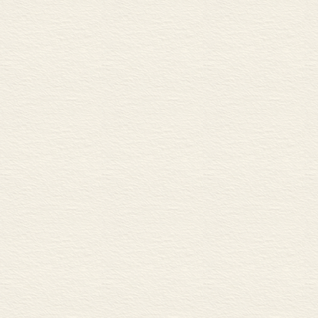
童发展》一书使我们大家
<STRONG>第三章 粉
</STRONG> <STR
罗斯
电视内容：内容
丛
视频游戏和计算机
作为人类经验组织者
性别图式理论
电视对性别图式的影
计算机和儿童性别
改变儿童对计算机
性别图式和计算机
认知发展理论：从性别
性别恒常和电视
性别恒常和计算机
性别恒常小结
社会认知理论
性别角色和电视
社会认知理论和与
总结
<STRONG>第四章 黑
</STRONG> 对少
少数民族电视角色