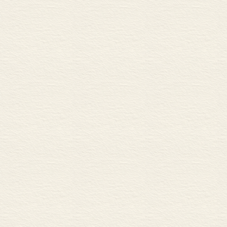
儿童广告中的欺骗行
消费教育节目
互联网上的商业广告
侵犯儿童的隐私
不公正的和具有欺骗
互联网上的商业问
总结
<STRONG>第六章 媒
</STRONG>概论
电视产业的结构状况
电视节目的财政
政府对电视节目和广
《儿童电视法》对儿童
教育性和知识性电
三小时规则(The Three-
对广告的管理
父母的建议和节目评
制作高质量电视节目的
为高质量的电视节目创
互动技术的含义
总结