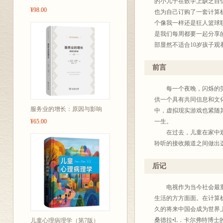
的小儿子在数学上缺乏自
¥98.00
也为自己订购了一套计算机
个像我一样还是狂人篮球联赛(
是我们每周都要一起分享
部显然不适合10岁孩子
了公共广播电视台播放的
就像我的父母亲很难想像
前言
是怎样的。然而，与电和
视为那些购买它的人们提
每一个夜晚，闪烁的荧光
们提供了接触扩展的知识
供一个具有共同信息和文
服务业的增长：原因与影响
编辑图片和视频影像、创
中，虚拟现实游戏也紧随
¥65.00
并且能进行个人和职业追
一生。
项技术成果，以及其他处
在过去，儿童在家中观看
影响作用就如同人们要试
聆听的接收频道之间做出
在《信息时代的儿童发展
而现在各种新兴的信息技
体影响儿童问题的一位著
时代的一员，儿童在挑选
后记
了描述，并对这些技术产
频游戏、只读光盘存储器
进行了讨论。她在做这一
各种新兴技术和从前的各
电视作为当今社会最重要
子们所在的家庭和学校中
场景中互相伤害甚至杀死
生活的方方面面。在计算
技术已经出现在人们的家
似，人们通过在电视节目
久的将来中国会成为世界
突破性的研究工作。据此
各种文化信息。例如，儿
桑德拉•L．卡尔弗特博
儿童心理病理学（第7版）